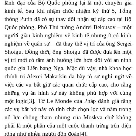
lãnh đạo của Bộ Quốc phòng lại là một chuyên gia
kinh tế. Sau khi nhậm chức nhiệm kỳ thứ 5, Tổng
thống Putin đã có sự thay đổi nhận sự cấp cao tại Bộ
Quốc phòng, Phó Thủ tướng Andrei Belousov – một
người giàu kinh nghiệm về kinh tế nhưng ít có kinh
nghiệm về quân sự – đã thay thế vị trí của ông Sergei
Shoigu. Đồng thời, ông Shoigu đã được đưa lên một
vị trí mới có tầm ảnh hưởng lớn hơn đối với an ninh
quốc gia Liên bang Nga. Mặc dù vậy, nhà khoa học
chính trị Alexei Makarkin đã bày tỏ sự nghi ngờ về
việc các vụ bắt giữ các quan chức cấp cao, cho rằng
những vụ án hình sự này không phù hợp với cùng
một logic[3]. Tờ Le Monde của Pháp đánh giá rằng
các vụ bắt bớ này có tính chất chọn lọc và nằm trong
nỗ lực chống tham nhũng của Moskva chứ không
phải là một phần của một cuộc thanh trừng trên diện
rộng như nhiều người đồn đoán[4].