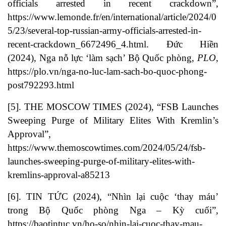
officials arrested in recent crackdown”,
https://www.lemonde.fr/en/international/article/2024/0
5/23/several-top-russian-army-officials-arrested-in-
recent-crackdown_6672496_4.html.
Đức Hiền
(2024), Nga nỗ lực ‘làm sạch’ Bộ Quốc phòng,
PLO
,
https://plo.vn/nga-no-luc-lam-sach-bo-quoc-phong-
post792293.html
[5]. THE MOSCOW TIMES (2024), “FSB Launches
Sweeping Purge of Military Elites With Kremlin’s
Approval”,
https://www.themoscowtimes.com/2024/05/24/fsb-
launches-sweeping-purge-of-military-elites-with-
kremlins-approval-a85213
[6]. TIN TỨC (2024), “Nhìn lại cuộc ‘thay máu’
trong Bộ Quốc phòng Nga – Kỳ cuối”,
https://baotintuc.vn/ho-so/nhin-lai-cuoc-thay-mau-