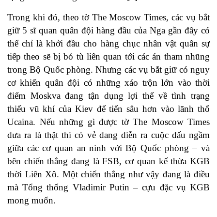
Trong khi đó, theo tờ The Moscow Times, các vụ bắt
giữ 5 sĩ quan quân đội hàng đầu của Nga gần đây có
thể chỉ là khởi đầu cho hàng chục nhân vật quân sự
tiếp theo sẽ bị bỏ tù liên quan tới các án tham nhũng
trong Bộ Quốc phòng. Nhưng các vụ bắt giữ có nguy
cơ khiến quân đội có những xáo trộn lớn vào thời
điểm Moskva đang tận dụng lợi thế về tình trạng
thiếu vũ khí của Kiev để tiến sâu hơn vào lãnh thổ
Ucaina. Nếu những gì được tờ The Moscow Times
đưa ra là thật thì có vẻ đang diễn ra cuộc đấu ngầm
giữa các cơ quan an ninh với Bộ Quốc phòng – và
bên chiến thắng đang là FSB, cơ quan kế thừa KGB
thời Liên Xô. Một chiến thắng như vậy đang là điều
mà Tổng thống Vladimir Putin – cựu đặc vụ KGB
mong muốn.