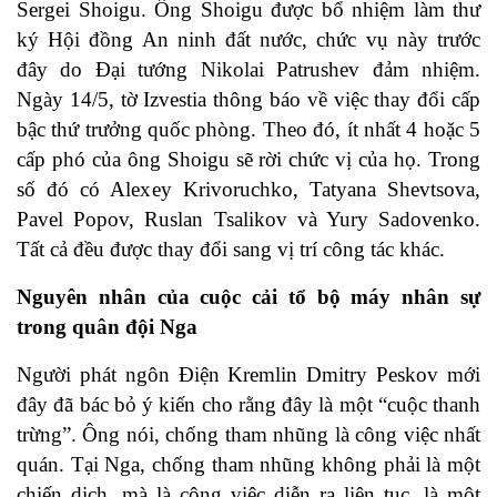
Sergei Shoigu. Ông Shoigu được bổ nhiệm làm thư
ký Hội đồng An ninh đất nước, chức vụ này trước
đây do Đại tướng Nikolai Patrushev đảm nhiệm.
Ngày 14/5, tờ Izvestia thông báo về việc thay đổi cấp
bậc thứ trưởng quốc phòng. Theo đó, ít nhất 4 hoặc 5
cấp phó của ông Shoigu sẽ rời chức vị của họ. Trong
số đó có Alexey Krivoruchko, Tatyana Shevtsova,
Pavel Popov, Ruslan Tsalikov và Yury Sadovenko.
Tất cả đều được thay đổi sang vị trí công tác khác.
Nguyên nhân của cuộc cải tổ bộ máy nhân sự
trong quân đội Nga
Người phát ngôn Điện Kremlin Dmitry Peskov mới
đây đã bác bỏ ý kiến cho rằng đây là một “cuộc thanh
trừng”. Ông nói, chống tham nhũng là công việc nhất
quán. Tại Nga, chống tham nhũng không phải là một
chiến dịch, mà là công việc diễn ra liên tục, là một