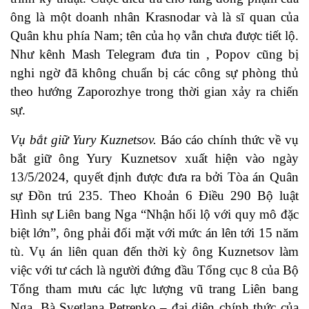
ông là một doanh nhân Krasnodar và là sĩ quan của
Quân khu phía Nam; tên của họ vẫn chưa được tiết lộ.
Như kênh Mash Telegram đưa tin , Popov cũng bị
nghi ngờ đã không chuẩn bị các công sự phòng thủ
theo hướng Zaporozhye trong thời gian xảy ra chiến
sự.
Vụ bắt giữ Yury Kuznetsov.
Báo cáo chính thức về vụ
bắt giữ ông Yury Kuznetsov xuất hiện vào ngày
13/5/2024, quyết định được đưa ra bởi Tòa án Quân
sự Đồn trú 235. Theo Khoản 6 Điều 290 Bộ luật
Hình sự Liên bang Nga “Nhận hối lộ với quy mô đặc
biệt lớn”, ông phải đối mặt với mức án lên tới 15 năm
tù. Vụ án liên quan đến thời kỳ ông Kuznetsov làm
việc với tư cách là người đứng đầu Tổng cục 8 của Bộ
Tổng tham mưu các lực lượng vũ trang Liên bang
Nga. Bà Svetlana Petrenko – đại diện chính thức của