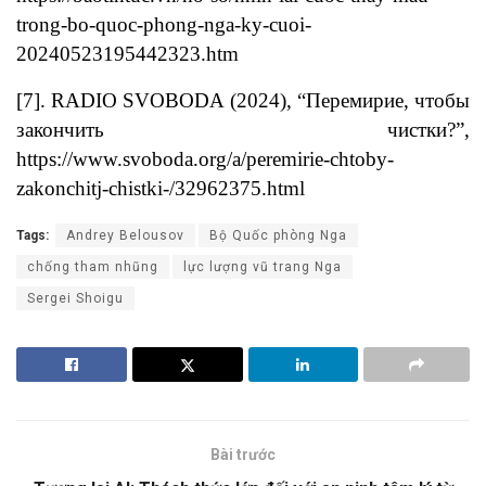
trong-bo-quoc-phong-nga-ky-cuoi-
20240523195442323.htm
[7]. RADIO SVOBODA (2024), “Перемирие, чтобы
закончить чистки?”,
https://www.svoboda.org/a/peremirie-chtoby-
zakonchitj-chistki-/32962375.html
Tags:
Andrey Belousov
Bộ Quốc phòng Nga
chống tham nhũng
lực lượng vũ trang Nga
Sergei Shoigu
Bài trước