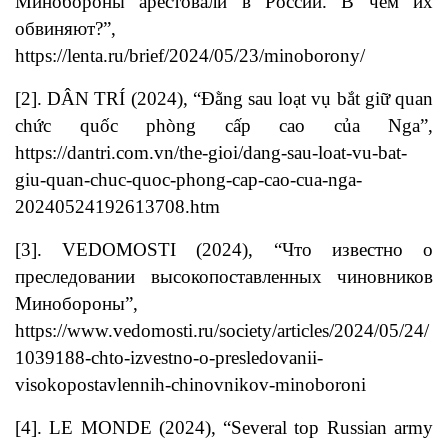
Минобороны арестовали в России. В чем их
обвиняют?”,
https://lenta.ru/brief/2024/05/23/minoborony/
[2]. DÂN TRÍ (2024), “Đằng sau loạt vụ bắt giữ quan
chức quốc phòng cấp cao của Nga”,
https://dantri.com.vn/the-gioi/dang-sau-loat-vu-bat-
giu-quan-chuc-quoc-phong-cap-cao-cua-nga-
20240524192613708.htm
[3]. VEDOMOSTI (2024), “Что известно о
преследовании высокопоставленных чиновников
Минобороны”,
https://www.vedomosti.ru/society/articles/2024/05/24/
1039188-chto-izvestno-o-presledovanii-
visokopostavlennih-chinovnikov-minoboroni
[4]. LE MONDE (2024), “Several top Russian army