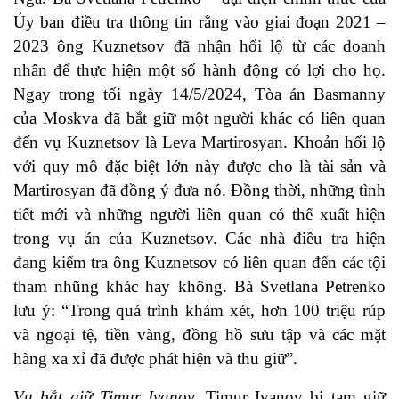
Ủy ban điều tra thông tin rằng vào giai đoạn 2021 –
2023 ông Kuznetsov đã nhận hối lộ từ các doanh
nhân để thực hiện một số hành động có lợi cho họ.
Ngay trong tối ngày 14/5/2024, Tòa án Basmanny
của Moskva đã bắt giữ một người khác có liên quan
đến vụ Kuznetsov là Leva Martirosyan. Khoản hối lộ
với quy mô đặc biệt lớn này được cho là tài sản và
Martirosyan đã đồng ý đưa nó. Đồng thời, những tình
tiết mới và những người liên quan có thể xuất hiện
trong vụ án của Kuznetsov. Các nhà điều tra hiện
đang kiểm tra ông Kuznetsov có liên quan đến các tội
tham nhũng khác hay không. Bà Svetlana Petrenko
lưu ý: “Trong quá trình khám xét, hơn 100 triệu rúp
và ngoại tệ, tiền vàng, đồng hồ sưu tập và các mặt
hàng xa xỉ đã được phát hiện và thu giữ”.
Vụ bắt giữ Timur Ivanov.
Timur Ivanov bị tạm giữ