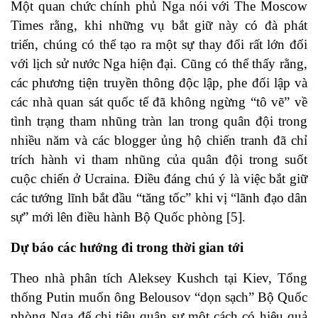
Một quan chức chính phủ Nga nói với The Moscow
Times rằng, khi những vụ bắt giữ này có đà phát
triển, chúng có thể tạo ra một sự thay đổi rất lớn đối
với lịch sử nước Nga hiện đại. Cũng có thể thấy rằng,
các phương tiện truyền thông độc lập, phe đối lập và
các nhà quan sát quốc tế đã không ngừng “tô vẽ” về
tình trạng tham nhũng tràn lan trong quân đội trong
nhiều năm và các blogger ủng hộ chiến tranh đã chỉ
trích hành vi tham nhũng của quân đội trong suốt
cuộc chiến ở Ucraina. Điều đáng chú ý là việc bắt giữ
các tướng lĩnh bắt đầu “tăng tốc” khi vị “lãnh đạo dân
sự” mới lên điều hành Bộ Quốc phòng [5].
Dự báo các hướng đi trong thời gian tới
Theo nhà phân tích Aleksey Kushch tại Kiev, Tổng
thống Putin muốn ông Belousov “dọn sạch” Bộ Quốc
phòng Nga để chi tiêu quân sự một cách có hiệu quả