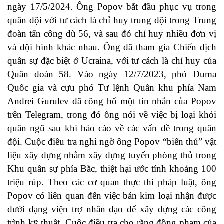
ngày 17/5/2024. Ông Popov bắt đầu phục vụ trong
quân đội với tư cách là chỉ huy trung đội trong Trung
đoàn tấn công dù 56, và sau đó chỉ huy nhiều đơn vị
và đội hình khác nhau. Ông đã tham gia Chiến dịch
quân sự đặc biệt ở Ucraina, với tư cách là chỉ huy của
Quân đoàn 58. Vào ngày 12/7/2023, phó Duma
Quốc gia và cựu phó Tư lệnh Quân khu phía Nam
Andrei Gurulev đã công bố một tin nhắn của Popov
trên Telegram, trong đó ông nói về việc bị loại khỏi
quân ngũ sau khi báo cáo về các vấn đề trong quân
đội. Cuộc điều tra nghi ngờ ông Popov “biển thủ” vật
liệu xây dựng nhằm xây dựng tuyến phòng thủ trong
Khu quân sự phía Bắc, thiệt hại ước tính khoảng 100
triệu rúp. Theo các cơ quan thực thi pháp luật, ông
Popov có liên quan đến việc bán kim loại nhận được
dưới dạng viện trợ nhân đạo để xây dựng các công
trình kỹ thuật. Cuộc điều tra cho rằng đồng phạm của