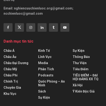
Email:
nghiencuuchienluoc.org@gmail.com
;
ncchienluoc@gmail.com
Danh mục tin tức
Châu Á
Kinh Tế
Sự Kiện
Châu Âu
Lĩnh Vực
Thông Báo
Châu Đại Dương
Media
Thư Viện
Châu Mỹ
Phân Tích
Tiêu Điểm
Châu Phi
Podcasts
TIÊU ĐIỂM – ĐẠI
HỘI ĐẢNG XX TQ
Chính Trị
Quốc Phòng – An
Ninh
Xã Hội
Chuyên Gia
Sách
Ý Kiến Độc Giả
Khu Vực
Sự Kiện