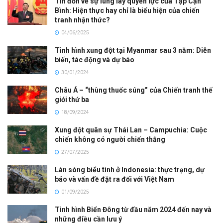
Tin đồn về sự lung lay quyền lực của Tập Cận
Bình: Hiện thực hay chỉ là biểu hiện của chiến
tranh nhận thức?
04/06/2025
Tình hình xung đột tại Myanmar sau 3 năm: Diễn
biến, tác động và dự báo
30/01/2024
Châu Á – “thùng thuốc súng” của Chiến tranh thế
giới thứ ba
18/09/2024
Xung đột quân sự Thái Lan – Campuchia: Cuộc
chiến không có người chiến thắng
27/07/2025
Làn sóng biểu tình ở Indonesia: thực trạng, dự
báo và vấn đề đặt ra đối với Việt Nam
01/09/2025
Tình hình Biển Đông từ đầu năm 2024 đến nay và
những điều cần lưu ý