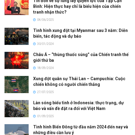
Tin đồn về sự lung lay quyền lực của Tập Cận
Bình: Hiện thực hay chỉ là biểu hiện của chiến
tranh nhận thức?
04/06/2025
Tình hình xung đột tại Myanmar sau 3 năm: Diễn
biến, tác động và dự báo
30/01/2024
Châu Á – “thùng thuốc súng” của Chiến tranh thế
giới thứ ba
18/09/2024
Xung đột quân sự Thái Lan – Campuchia: Cuộc
chiến không có người chiến thắng
27/07/2025
Làn sóng biểu tình ở Indonesia: thực trạng, dự
báo và vấn đề đặt ra đối với Việt Nam
01/09/2025
Tình hình Biển Đông từ đầu năm 2024 đến nay và
những điều cần lưu ý