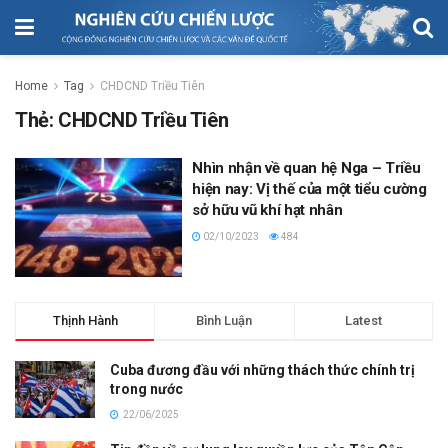
Home
Tag
CHDCND Triều Tiên
Thẻ:
CHDCND Triều Tiên
Nhìn nhận về quan hệ Nga – Triều
hiện nay: Vị thế của một tiểu cường
sở hữu vũ khí hạt nhân
02/10/2023
484
Thịnh Hành
Bình Luận
Latest
Cuba đương đầu với những thách thức chính trị
trong nước
22/06/2025