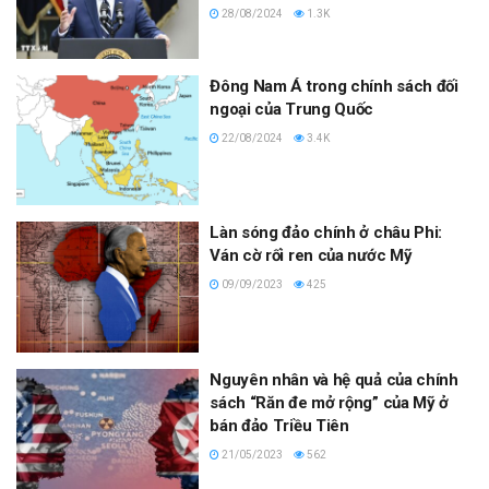
28/08/2024
1.3K
Đông Nam Á trong chính sách đối
ngoại của Trung Quốc
22/08/2024
3.4K
Làn sóng đảo chính ở châu Phi:
Ván cờ rối ren của nước Mỹ
09/09/2023
425
Nguyên nhân và hệ quả của chính
sách “Răn đe mở rộng” của Mỹ ở
bán đảo Triều Tiên
21/05/2023
562