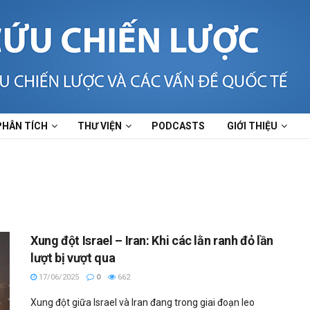
PHÂN TÍCH
THƯ VIỆN
PODCASTS
GIỚI THIỆU
Xung đột Israel – Iran: Khi các lằn ranh đỏ lần
lượt bị vượt qua
17/06/2025
0
662
Xung đột giữa Israel và Iran đang trong giai đoạn leo