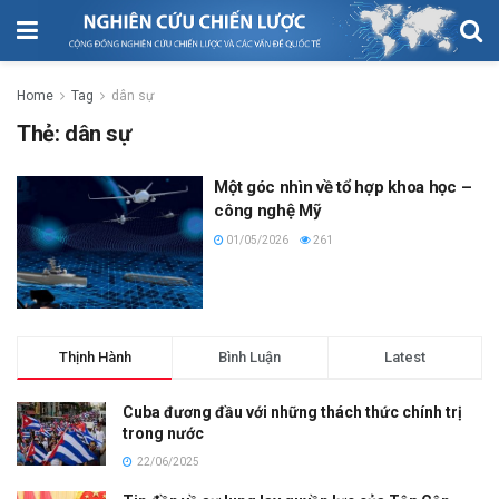
Home
Tag
dân sự
Thẻ:
dân sự
Một góc nhìn về tổ hợp khoa học –
công nghệ Mỹ
01/05/2026
261
Thịnh Hành
Bình Luận
Latest
Cuba đương đầu với những thách thức chính trị
trong nước
22/06/2025