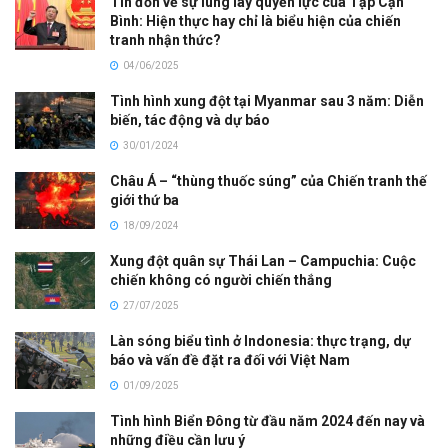
Tin đồn về sự lung lay quyền lực của Tập Cận
Bình: Hiện thực hay chỉ là biểu hiện của chiến
tranh nhận thức?
04/06/2025
Tình hình xung đột tại Myanmar sau 3 năm: Diễn
biến, tác động và dự báo
30/01/2024
Châu Á – “thùng thuốc súng” của Chiến tranh thế
giới thứ ba
18/09/2024
Xung đột quân sự Thái Lan – Campuchia: Cuộc
chiến không có người chiến thắng
27/07/2025
Làn sóng biểu tình ở Indonesia: thực trạng, dự
báo và vấn đề đặt ra đối với Việt Nam
01/09/2025
Tình hình Biển Đông từ đầu năm 2024 đến nay và
những điều cần lưu ý