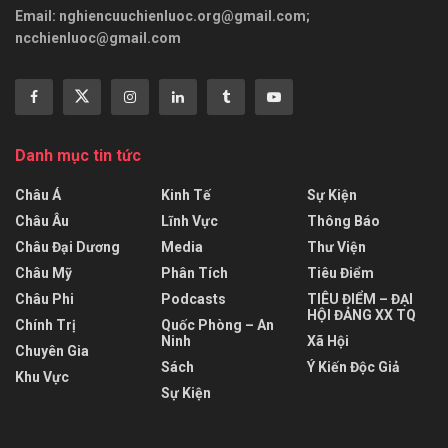
Email:
nghiencuuchienluoc.org@gmail.com
;
ncchienluoc@gmail.com
Danh mục tin tức
Châu Á
Kinh Tế
Sự Kiện
Châu Âu
Lĩnh Vực
Thông Báo
Châu Đại Dương
Media
Thư Viện
Châu Mỹ
Phân Tích
Tiêu Điểm
Châu Phi
Podcasts
TIÊU ĐIỂM – ĐẠI
HỘI ĐẢNG XX TQ
Chính Trị
Quốc Phòng – An
Ninh
Xã Hội
Chuyên Gia
Sách
Ý Kiến Độc Giả
Khu Vực
Sự Kiện