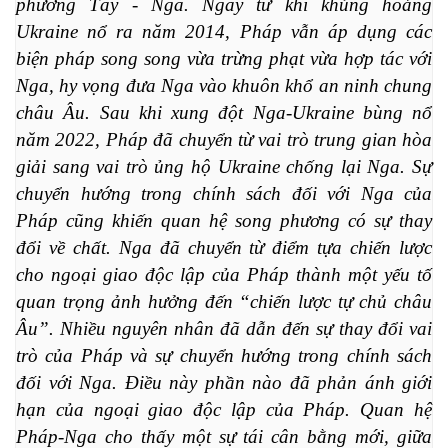
phương Tây - Nga. Ngay từ khi khủng hoảng 
Ukraine nổ ra năm 2014, Pháp vẫn áp dụng các 
biện pháp song song vừa trừng phạt vừa hợp tác với 
Nga, hy vọng đưa Nga vào khuôn khổ an ninh chung 
châu Âu. Sau khi xung đột Nga-Ukraine bùng nổ 
năm 2022, Pháp đã chuyển từ vai trò trung gian hòa 
giải sang vai trò ủng hộ Ukraine chống lại Nga. Sự 
chuyển hướng trong chính sách đối với Nga của 
Pháp cũng khiến quan hệ song phương có sự thay 
đổi về chất. Nga đã chuyển từ điểm tựa chiến lược 
cho ngoại giao độc lập của Pháp thành một yếu tố 
quan trọng ảnh hưởng đến “chiến lược tự chủ châu 
Âu”. Nhiều nguyên nhân đã dẫn đến sự thay đổi vai 
trò của Pháp và sự chuyển hướng trong chính sách 
đối với Nga. Điều này phần nào đã phản ánh giới 
hạn của ngoại giao độc lập của Pháp. Quan hệ 
Pháp-Nga cho thấy một sự tái cân bằng mới, giữa 