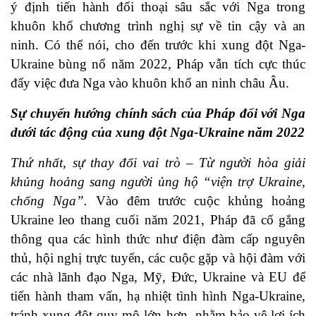
ý định tiến hành đối thoại sâu sắc với Nga trong
khuôn khổ chương trình nghị sự về tin cậy và an
ninh. Có thể nói, cho đến trước khi xung đột Nga-
Ukraine bùng nổ năm 2022, Pháp vẫn tích cực thúc
đẩy việc đưa Nga vào khuôn khổ an ninh châu Âu.
Sự chuyển hướng chính sách của Pháp đối với Nga
dưới tác động của xung đột Nga-Ukraine năm 2022
Thứ nhất, sự thay đổi vai trò – Từ người hòa giải
khủng hoảng sang người ủng hộ “viện trợ Ukraine,
chống Nga”.
Vào đêm trước cuộc khủng hoảng
Ukraine leo thang cuối năm 2021, Pháp đã cố gắng
thông qua các hình thức như điện đàm cấp nguyên
thủ, hội nghị trực tuyến, các cuộc gặp và hội đàm với
các nhà lãnh đạo Nga, Mỹ, Đức, Ukraine và EU để
tiến hành tham vấn, hạ nhiệt tình hình Nga-Ukraine,
tránh xung đột quy mô lớn hơn, nhằm bảo vệ lợi ích