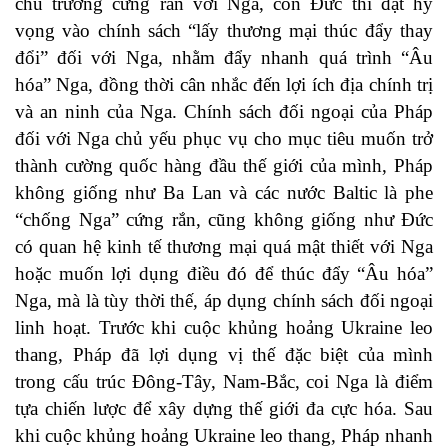
chủ trương cứng rắn với Nga, còn Đức thì đặt hy
vọng vào chính sách “lấy thương mại thúc đẩy thay
đổi” đối với Nga, nhằm đẩy nhanh quá trình “Âu
hóa” Nga, đồng thời cân nhắc đến lợi ích địa chính trị
và an ninh của Nga. Chính sách đối ngoại của Pháp
đối với Nga chủ yếu phục vụ cho mục tiêu muốn trở
thành cường quốc hàng đầu thế giới của mình, Pháp
không giống như Ba Lan và các nước Baltic là phe
“chống Nga” cứng rắn, cũng không giống như Đức
có quan hệ kinh tế thương mại quá mật thiết với Nga
hoặc muốn lợi dụng điều đó để thúc đẩy “Âu hóa”
Nga, mà là tùy thời thế, áp dụng chính sách đối ngoại
linh hoạt. Trước khi cuộc khủng hoảng Ukraine leo
thang, Pháp đã lợi dụng vị thế đặc biệt của mình
trong cấu trúc Đông-Tây, Nam-Bắc, coi Nga là điểm
tựa chiến lược để xây dựng thế giới đa cực hóa. Sau
khi cuộc khủng hoảng Ukraine leo thang, Pháp nhanh