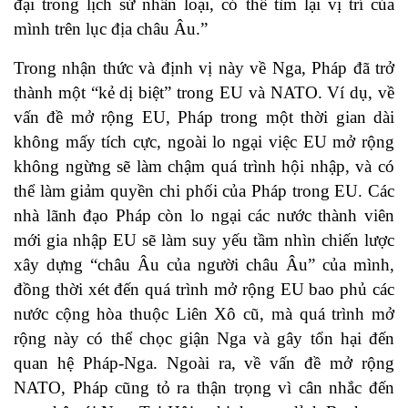
đại trong lịch sử nhân loại, có thể tìm lại vị trí của
mình trên lục địa châu Âu.”
Trong nhận thức và định vị này về Nga, Pháp đã trở
thành một “kẻ dị biệt” trong EU và NATO. Ví dụ, về
vấn đề mở rộng EU, Pháp trong một thời gian dài
không mấy tích cực, ngoài lo ngại việc EU mở rộng
không ngừng sẽ làm chậm quá trình hội nhập, và có
thể làm giảm quyền chi phối của Pháp trong EU. Các
nhà lãnh đạo Pháp còn lo ngại các nước thành viên
mới gia nhập EU sẽ làm suy yếu tầm nhìn chiến lược
xây dựng “châu Âu của người châu Âu” của mình,
đồng thời xét đến quá trình mở rộng EU bao phủ các
nước cộng hòa thuộc Liên Xô cũ, mà quá trình mở
rộng này có thể chọc giận Nga và gây tổn hại đến
quan hệ Pháp-Nga. Ngoài ra, về vấn đề mở rộng
NATO, Pháp cũng tỏ ra thận trọng vì cân nhắc đến