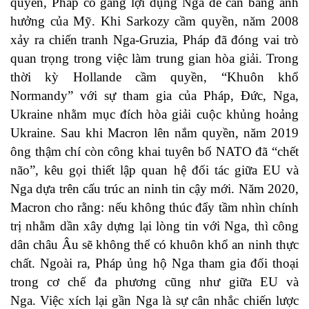
quyền, Pháp cố gắng lợi dụng Nga để cân bằng ảnh
hưởng của Mỹ. Khi Sarkozy cầm quyền, năm 2008
xảy ra chiến tranh Nga-Gruzia, Pháp đã đóng vai trò
quan trọng trong việc làm trung gian hòa giải. Trong
thời kỳ Hollande cầm quyền, “Khuôn khổ
Normandy” với sự tham gia của Pháp, Đức, Nga,
Ukraine nhằm mục đích hòa giải cuộc khủng hoảng
Ukraine. Sau khi Macron lên nắm quyền, năm 2019
ông thậm chí còn công khai tuyên bố NATO đã “chết
não”, kêu gọi thiết lập quan hệ đối tác giữa EU và
Nga dựa trên cấu trúc an ninh tin cậy mới. Năm 2020,
Macron cho rằng: nếu không thúc đẩy tầm nhìn chính
trị nhằm dần xây dựng lại lòng tin với Nga, thì công
dân châu Âu sẽ không thể có khuôn khổ an ninh thực
chất. Ngoài ra, Pháp ủng hộ Nga tham gia đối thoại
trong cơ chế đa phương cũng như giữa EU và
Nga. Việc xích lại gần Nga là sự cân nhắc chiến lược