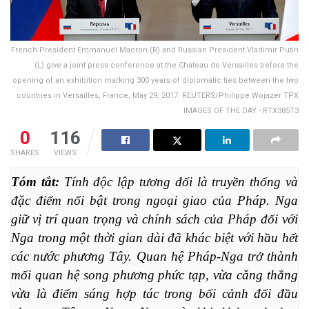
French President Emmanuel Macron (R) and Russian President Vladimir Putin
(L) give a joint press conference at the Chateau de Versailles before the
opening of an exhibition marking 300 years of diplomatic ties between the two
countries in Versailles, France, May 29, 2017. REUTERS/Philippe Wojazer TPX
IMAGES OF THE DAY - RTX385T3
0
116
SHARES
VIEWS
Tóm tắt:
 Tính độc lập tương đối là truyền thống và 
đặc điểm nổi bật trong ngoại giao của Pháp. Nga 
giữ vị trí quan trọng và chính sách của Pháp đối với 
Nga trong một thời gian dài đã khác biệt với hầu hết 
các nước phương Tây. Quan hệ Pháp-Nga trở thành 
mối quan hệ song phương phức tạp, vừa căng thẳng 
vừa là điểm sáng hợp tác trong bối cảnh đối đầu 