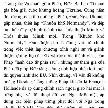
“Tam giác Weimar” gồm Pháp, Đức, Ba Lan đã tham
gia hòa giải cuộc khủng hoảng Ukraine. Cùng năm
đó, các nguyên thủ quốc gia Pháp, Đức, Nga, Ukraine
gặp nhau, thiết lập “Khuôn khổ Normandy”, và tiếp
tục thúc đẩy sự hình thành của Thỏa thuận Minsk và
Thỏa thuận Minsk mới. Trong “Khuôn khổ
Normandy”, Đức được cho là đóng vai trò chính
trong việc thiết lập chương trình nghị sự và giành
được sự ủng hộ của EU và các nước thành viên, còn
Pháp “lãnh đạo từ phía sau”, nhưng sự tham gia của
Pháp đã giúp Đức tăng cường tính hợp pháp khi thực
thi quyền lãnh đạo EU. Nhìn chung, về vấn đề khủng
hoảng Ukraine, Tổng thống Pháp khi đó là François
Hollande đã áp dụng chính sách ngoại giao hai mặt là
trừng phạt và đối thoại đối với Nga. Một mặt, áp
dụng các biện pháp trừng phạt đối với Nga trong
khuôn khổ EU. Các biện pháp trừng phạt này bao