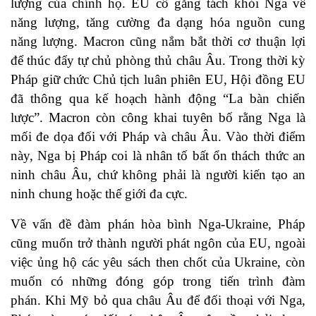
lượng của chính họ. EU cố gắng tách khỏi Nga về
năng lượng, tăng cường đa dạng hóa nguồn cung
năng lượng. Macron cũng nắm bắt thời cơ thuận lợi
để thúc đẩy tự chủ phòng thủ châu Âu. Trong thời kỳ
Pháp giữ chức Chủ tịch luân phiên EU, Hội đồng EU
đã thông qua kế hoạch hành động “La bàn chiến
lược”. Macron còn công khai tuyên bố rằng Nga là
mối đe dọa đối với Pháp và châu Âu. Vào thời điểm
này, Nga bị Pháp coi là nhân tố bất ổn thách thức an
ninh châu Âu, chứ không phải là người kiến tạo an
ninh chung hoặc thế giới đa cực.
Về vấn đề đàm phán hòa bình Nga-Ukraine, Pháp
cũng muốn trở thành người phát ngôn của EU, ngoài
việc ủng hộ các yêu sách then chốt của Ukraine, còn
muốn có những đóng góp trong tiến trình đàm
phán. Khi Mỹ bỏ qua châu Âu để đối thoại với Nga,