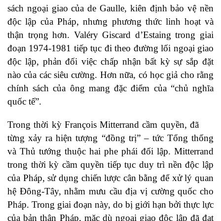
sách ngoại giao của de Gaulle, kiên định bảo vệ nền
độc lập của Pháp, nhưng phương thức linh hoạt và
thận trọng hơn. Valéry Giscard d’Estaing trong giai
đoạn 1974-1981 tiếp tục đi theo đường lối ngoại giao
độc lập, phản đối việc chấp nhận bất kỳ sự sắp đặt
nào của các siêu cường. Hơn nữa, có học giả cho rằng
chính sách của ông mang đặc điểm của “chủ nghĩa
quốc tế”.
Trong thời kỳ François Mitterrand cầm quyền, đã
từng xảy ra hiện tượng “đồng trị” – tức Tổng thống
và Thủ tướng thuộc hai phe phái đối lập. Mitterrand
trong thời kỳ cầm quyền tiếp tục duy trì nền độc lập
của Pháp, sử dụng chiến lược cân bằng để xử lý quan
hệ Đông-Tây, nhằm mưu cầu địa vị cường quốc cho
Pháp. Trong giai đoạn này, do bị giới hạn bởi thực lực
của bản thân Pháp, mặc dù ngoại giao độc lập đã đạt