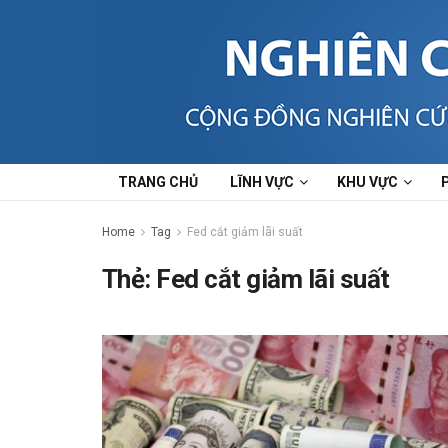
TRANG CHỦ
LĨNH VỰC
KHU VỰC
Home
Tag
Fed cắt giảm lãi suất
Thẻ:
Fed cắt giảm lãi suất