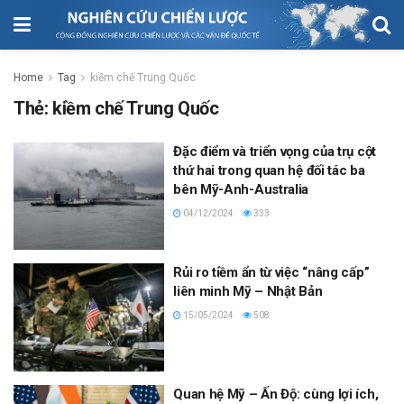
Home
Tag
kiềm chế Trung Quốc
Thẻ:
kiềm chế Trung Quốc
Đặc điểm và triển vọng của trụ cột
thứ hai trong quan hệ đối tác ba
bên Mỹ-Anh-Australia
04/12/2024
333
Rủi ro tiềm ẩn từ việc “nâng cấp”
liên minh Mỹ – Nhật Bản
15/05/2024
508
Quan hệ Mỹ – Ấn Độ: cùng lợi ích,