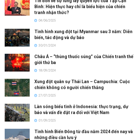
Tin đồn về sự lung lay quyền lực của Tập Cận
Bình: Hiện thực hay chỉ là biểu hiện của chiến
tranh nhận thức?
04/06/2025
Tình hình xung đột tại Myanmar sau 3 năm: Diễn
biến, tác động và dự báo
30/01/2024
Châu Á – “thùng thuốc súng” của Chiến tranh thế
giới thứ ba
18/09/2024
Xung đột quân sự Thái Lan – Campuchia: Cuộc
chiến không có người chiến thắng
27/07/2025
Làn sóng biểu tình ở Indonesia: thực trạng, dự
báo và vấn đề đặt ra đối với Việt Nam
01/09/2025
Tình hình Biển Đông từ đầu năm 2024 đến nay và
những điều cần lưu ý