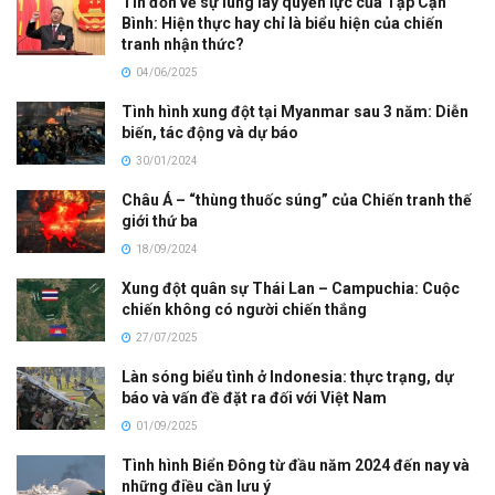
Tin đồn về sự lung lay quyền lực của Tập Cận
Bình: Hiện thực hay chỉ là biểu hiện của chiến
tranh nhận thức?
04/06/2025
Tình hình xung đột tại Myanmar sau 3 năm: Diễn
biến, tác động và dự báo
30/01/2024
Châu Á – “thùng thuốc súng” của Chiến tranh thế
giới thứ ba
18/09/2024
Xung đột quân sự Thái Lan – Campuchia: Cuộc
chiến không có người chiến thắng
27/07/2025
Làn sóng biểu tình ở Indonesia: thực trạng, dự
báo và vấn đề đặt ra đối với Việt Nam
01/09/2025
Tình hình Biển Đông từ đầu năm 2024 đến nay và
những điều cần lưu ý