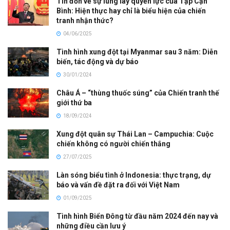
Tin đồn về sự lung lay quyền lực của Tập Cận
Bình: Hiện thực hay chỉ là biểu hiện của chiến
tranh nhận thức?
04/06/2025
Tình hình xung đột tại Myanmar sau 3 năm: Diễn
biến, tác động và dự báo
30/01/2024
Châu Á – “thùng thuốc súng” của Chiến tranh thế
giới thứ ba
18/09/2024
Xung đột quân sự Thái Lan – Campuchia: Cuộc
chiến không có người chiến thắng
27/07/2025
Làn sóng biểu tình ở Indonesia: thực trạng, dự
báo và vấn đề đặt ra đối với Việt Nam
01/09/2025
Tình hình Biển Đông từ đầu năm 2024 đến nay và
những điều cần lưu ý