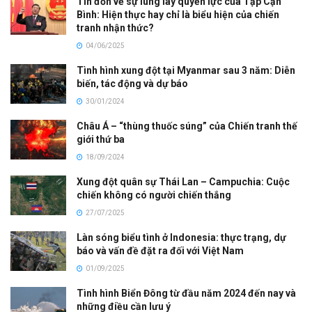
Tin đồn về sự lung lay quyền lực của Tập Cận
Bình: Hiện thực hay chỉ là biểu hiện của chiến
tranh nhận thức?
04/06/2025
Tình hình xung đột tại Myanmar sau 3 năm: Diễn
biến, tác động và dự báo
30/01/2024
Châu Á – “thùng thuốc súng” của Chiến tranh thế
giới thứ ba
18/09/2024
Xung đột quân sự Thái Lan – Campuchia: Cuộc
chiến không có người chiến thắng
27/07/2025
Làn sóng biểu tình ở Indonesia: thực trạng, dự
báo và vấn đề đặt ra đối với Việt Nam
01/09/2025
Tình hình Biển Đông từ đầu năm 2024 đến nay và
những điều cần lưu ý