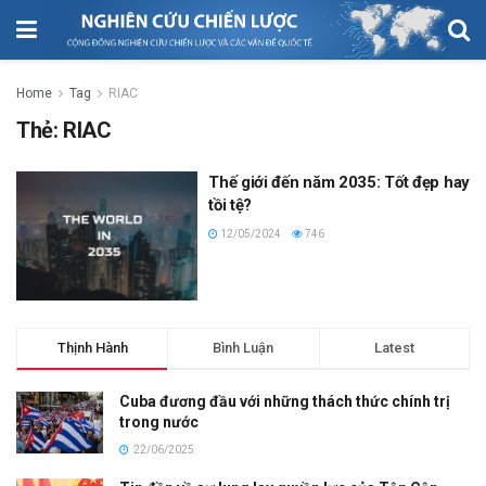
Home
Tag
RIAC
Thẻ:
RIAC
Thế giới đến năm 2035: Tốt đẹp hay
tồi tệ?
12/05/2024
746
Thịnh Hành
Bình Luận
Latest
Cuba đương đầu với những thách thức chính trị
trong nước
22/06/2025