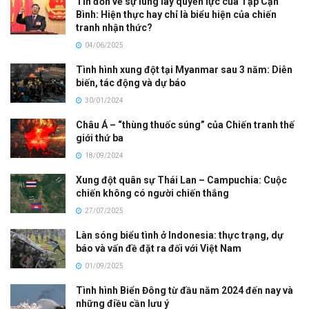
Tin đồn về sự lung lay quyền lực của Tập Cận
Bình: Hiện thực hay chỉ là biểu hiện của chiến
tranh nhận thức?
04/06/2025
Tình hình xung đột tại Myanmar sau 3 năm: Diễn
biến, tác động và dự báo
30/01/2024
Châu Á – “thùng thuốc súng” của Chiến tranh thế
giới thứ ba
18/09/2024
Xung đột quân sự Thái Lan – Campuchia: Cuộc
chiến không có người chiến thắng
27/07/2025
Làn sóng biểu tình ở Indonesia: thực trạng, dự
báo và vấn đề đặt ra đối với Việt Nam
01/09/2025
Tình hình Biển Đông từ đầu năm 2024 đến nay và
những điều cần lưu ý