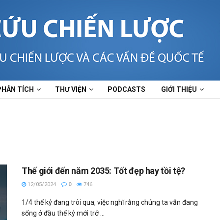
PHÂN TÍCH
THƯ VIỆN
PODCASTS
GIỚI THIỆU
Thế giới đến năm 2035: Tốt đẹp hay tồi tệ?
12/05/2024
0
746
1/4 thế kỷ đang trôi qua, việc nghĩ rằng chúng ta vẫn đang
sống ở đầu thế kỷ mới trở ...