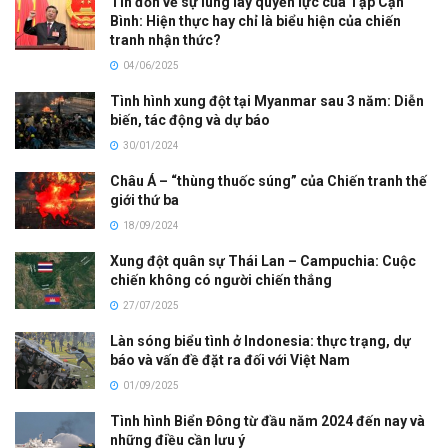
Tin đồn về sự lung lay quyền lực của Tập Cận
Bình: Hiện thực hay chỉ là biểu hiện của chiến
tranh nhận thức?
04/06/2025
Tình hình xung đột tại Myanmar sau 3 năm: Diễn
biến, tác động và dự báo
30/01/2024
Châu Á – “thùng thuốc súng” của Chiến tranh thế
giới thứ ba
18/09/2024
Xung đột quân sự Thái Lan – Campuchia: Cuộc
chiến không có người chiến thắng
27/07/2025
Làn sóng biểu tình ở Indonesia: thực trạng, dự
báo và vấn đề đặt ra đối với Việt Nam
01/09/2025
Tình hình Biển Đông từ đầu năm 2024 đến nay và
những điều cần lưu ý