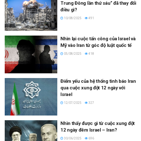
Trung Đông lần thứ sáu” đã thay đổi
điều gì?
10/08/2025
491
Nhìn lại cuộc tấn công của Israel và
Mỹ vào Iran từ góc độ luật quốc tế
05/08/2025
418
Điểm yếu của hệ thống tình báo Iran
qua cuộc xung đột 12 ngày với
Israel
12/07/2025
327
Nhìn thấy được gì từ cuộc xung đột
12 ngày đêm Israel – Iran?
30/06/2025
696