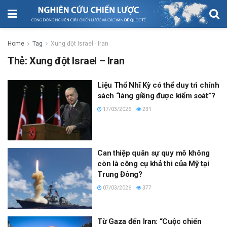
Home
Tag
Xung đột Israel - Iran
Thẻ:
Xung đột Israel – Iran
Liệu Thổ Nhĩ Kỳ có thể duy trì chính
sách “láng giềng được kiểm soát”?
17/03/2026
231
Can thiệp quân sự quy mô không
còn là công cụ khả thi của Mỹ tại
Trung Đông?
07/03/2026
377
Từ Gaza đến Iran: “Cuộc chiến