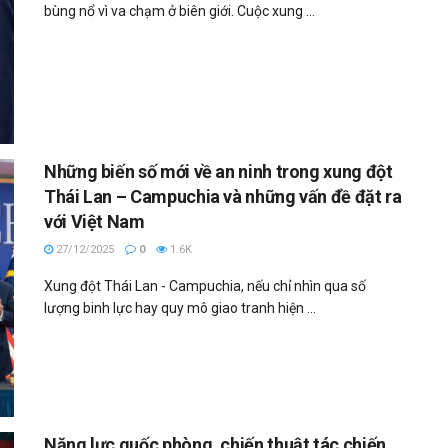
bùng nổ vì va chạm ở biên giới. Cuộc xung ...
Những biến số mới về an ninh trong xung đột
Thái Lan – Campuchia và những vấn đề đặt ra
với Việt Nam
27/12/2025
0
1.6K
Xung đột Thái Lan - Campuchia, nếu chỉ nhìn qua số
lượng binh lực hay quy mô giao tranh hiện ...
Năng lực quốc phòng, chiến thuật tác chiến