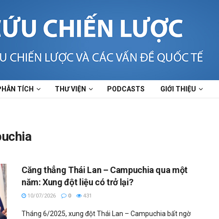
PHÂN TÍCH
THƯ VIỆN
PODCASTS
GIỚI THIỆU
puchia
Căng thẳng Thái Lan – Campuchia qua một
năm: Xung đột liệu có trở lại?
10/07/2026
0
431
Tháng 6/2025, xung đột Thái Lan – Campuchia bất ngờ