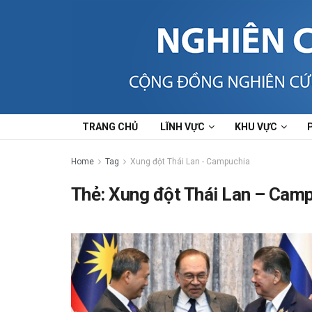
TRANG CHỦ
LĨNH VỰC
KHU VỰC
Home
Tag
Xung đột Thái Lan - Campuchia
Thẻ:
Xung đột Thái Lan – Cam