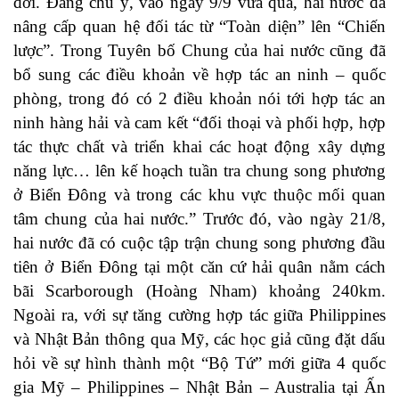
đời. Đáng chú ý, vào ngày 9/9 vừa qua, hai nước đã
nâng cấp quan hệ đối tác từ “Toàn diện” lên “Chiến
lược”. Trong Tuyên bố Chung của hai nước cũng đã
bổ sung các điều khoản về hợp tác an ninh – quốc
phòng, trong đó có 2 điều khoản nói tới hợp tác an
ninh hàng hải và cam kết “đối thoại và phối hợp, hợp
tác thực chất và triển khai các hoạt động xây dựng
năng lực… lên kế hoạch tuần tra chung song phương
ở Biển Đông và trong các khu vực thuộc mối quan
tâm chung của hai nước.” Trước đó, vào ngày 21/8,
hai nước đã có cuộc tập trận chung song phương đầu
tiên ở Biển Đông tại một căn cứ hải quân nằm cách
bãi Scarborough (Hoàng Nham) khoảng 240km.
Ngoài ra, với sự tăng cường hợp tác giữa Philippines
và Nhật Bản thông qua Mỹ, các học giả cũng đặt dấu
hỏi về sự hình thành một “Bộ Tứ” mới giữa 4 quốc
gia Mỹ – Philippines – Nhật Bản – Australia tại Ấn