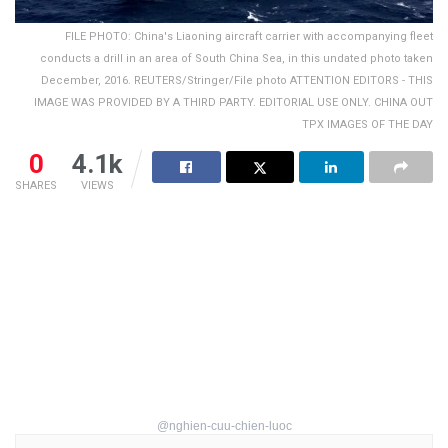
FILE PHOTO: China's Liaoning aircraft carrier with accompanying fleet
conducts a drill in an area of South China Sea, in this undated photo taken
December, 2016. REUTERS/Stringer/File photo ATTENTION EDITORS - THIS
IMAGE WAS PROVIDED BY A THIRD PARTY. EDITORIAL USE ONLY. CHINA OUT
TPX IMAGES OF THE DAY
0
4.1k
SHARES
VIEWS
@nghien-cuu-chien-luoc