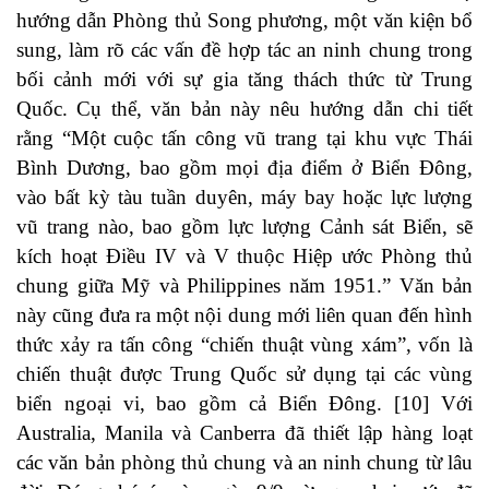
hướng dẫn Phòng thủ Song phương, một văn kiện bổ
sung, làm rõ các vấn đề hợp tác an ninh chung trong
bối cảnh mới với sự gia tăng thách thức từ Trung
Quốc. Cụ thể, văn bản này nêu hướng dẫn chi tiết
rằng “Một cuộc tấn công vũ trang tại khu vực Thái
Bình Dương, bao gồm mọi địa điểm ở Biển Đông,
vào bất kỳ tàu tuần duyên, máy bay hoặc lực lượng
vũ trang nào, bao gồm lực lượng Cảnh sát Biển, sẽ
kích hoạt Điều IV và V thuộc Hiệp ước Phòng thủ
chung giữa Mỹ và Philippines năm 1951.” Văn bản
này cũng đưa ra một nội dung mới liên quan đến hình
thức xảy ra tấn công “chiến thuật vùng xám”, vốn là
chiến thuật được Trung Quốc sử dụng tại các vùng
biển ngoại vi, bao gồm cả Biển Đông. [10] Với
Australia, Manila và Canberra đã thiết lập hàng loạt
các văn bản phòng thủ chung và an ninh chung từ lâu