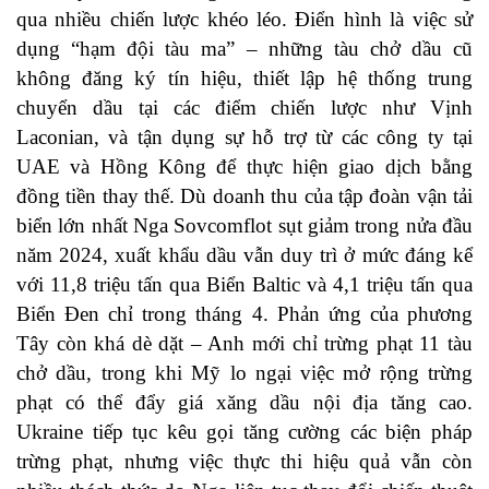
qua nhiều chiến lược khéo léo. Điển hình là việc sử
dụng “hạm đội tàu ma” – những tàu chở dầu cũ
không đăng ký tín hiệu, thiết lập hệ thống trung
chuyển dầu tại các điểm chiến lược như Vịnh
Laconian, và tận dụng sự hỗ trợ từ các công ty tại
UAE và Hồng Kông để thực hiện giao dịch bằng
đồng tiền thay thế. Dù doanh thu của tập đoàn vận tải
biển lớn nhất Nga Sovcomflot sụt giảm trong nửa đầu
năm 2024, xuất khẩu dầu vẫn duy trì ở mức đáng kể
với 11,8 triệu tấn qua Biển Baltic và 4,1 triệu tấn qua
Biển Đen chỉ trong tháng 4. Phản ứng của phương
Tây còn khá dè dặt – Anh mới chỉ trừng phạt 11 tàu
chở dầu, trong khi Mỹ lo ngại việc mở rộng trừng
phạt có thể đẩy giá xăng dầu nội địa tăng cao.
Ukraine tiếp tục kêu gọi tăng cường các biện pháp
trừng phạt, nhưng việc thực thi hiệu quả vẫn còn