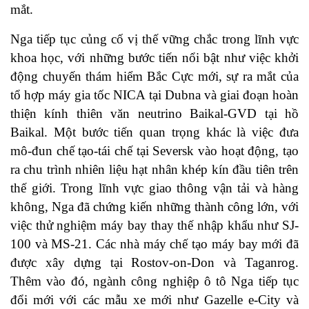
mắt.
Nga tiếp tục củng cố vị thế vững chắc trong lĩnh vực
khoa học, với những bước tiến nổi bật như việc khởi
động chuyến thám hiểm Bắc Cực mới, sự ra mắt của
tổ hợp máy gia tốc NICA tại Dubna và giai đoạn hoàn
thiện kính thiên văn neutrino Baikal-GVD tại hồ
Baikal. Một bước tiến quan trọng khác là việc đưa
mô-đun chế tạo-tái chế tại Seversk vào hoạt động, tạo
ra chu trình nhiên liệu hạt nhân khép kín đầu tiên trên
thế giới. Trong lĩnh vực giao thông vận tải và hàng
không, Nga đã chứng kiến những thành công lớn, với
việc thử nghiệm máy bay thay thế nhập khẩu như SJ-
100 và MS-21. Các nhà máy chế tạo máy bay mới đã
được xây dựng tại Rostov-on-Don và Taganrog.
Thêm vào đó, ngành công nghiệp ô tô Nga tiếp tục
đổi mới với các mẫu xe mới như Gazelle e-City và