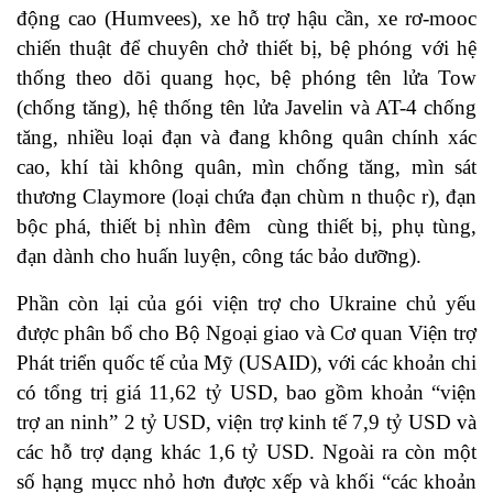
động cao (Humvees), xe hỗ trợ hậu cần, xe rơ-mooc
chiến thuật để chuyên chở thiết bị, bệ phóng với hệ
thống theo dõi quang học, bệ phóng tên lửa Tow
(chống tăng), hệ thống tên lửa Javelin và AT-4 chống
tăng, nhiều loại đạn và đang không quân chính xác
cao, khí tài không quân, mìn chống tăng, mìn sát
thương Claymore (loại chứa đạn chùm n thuộc r), đạn
bộc phá, thiết bị nhìn đêm cùng thiết bị, phụ tùng,
đạn dành cho huấn luyện, công tác bảo dưỡng).
Phần còn lại của gói viện trợ cho Ukraine chủ yếu
được phân bổ cho Bộ Ngoại giao và Cơ quan Viện trợ
Phát triển quốc tế của Mỹ (USAID), với các khoản chi
có tổng trị giá 11,62 tỷ USD, bao gồm khoản “viện
trợ an ninh” 2 tỷ USD, viện trợ kinh tế 7,9 tỷ USD và
các hỗ trợ dạng khác 1,6 tỷ USD. Ngoài ra còn một
số hạng mụcc nhỏ hơn được xếp và khối “các khoản