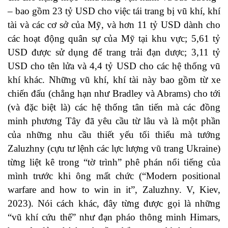
– bao gồm 23 tỷ USD cho việc tái trang bị vũ khí, khí
tài và các cơ sở của Mỹ, và hơn 11 tỷ USD dành cho
các hoạt động quân sự của Mỹ tại khu vực; 5,61 tỷ
USD được sử dụng để trang trải đạn dược; 3,11 tỷ
USD cho tên lửa và 4,4 tỷ USD cho các hệ thống vũ
khí khác. Những vũ khí, khí tài này bao gồm từ xe
chiến đấu (chẳng hạn như Bradley và Abrams) cho tới
(và đặc biệt là) các hệ thống tân tiến mà các đồng
minh phương Tây đã yêu cầu từ lâu và là một phần
của những nhu cầu thiết yếu tối thiểu mà tướng
Zaluzhny (cựu tư lệnh các lực lượng vũ trang Ukraine)
từng liệt kê trong “tờ trình” phê phán nổi tiếng của
mình trước khi ông mất chức (“Modern positional
warfare and how to win in it”, Zaluzhny. V, Kiev,
2023). Nói cách khác, đây từng được gọi là những
“vũ khí cứu thế” như đạn pháo thông minh Himars,