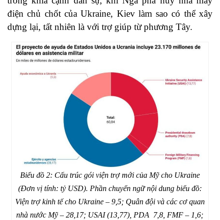
trong khía cạnh dân sự, khi Nga phá hủy nhà máy
điện chủ chốt của Ukraine, Kiev làm sao có thể xây
dựng lại, tất nhiên là với trợ giúp từ phương Tây.
Biểu đồ 2: Cấu trúc gói viện trợ mới của Mỹ cho Ukraine
(Đơn vị tính: tỷ USD). Phần chuyển ngữ nội dung biểu đồ:
Viện trợ kinh tế cho Ukraine – 9,5; Quân đội và các cơ quan
nhà nước Mỹ – 28,17; USAI (13,77), PDA 7,8, FMF – 1,6;