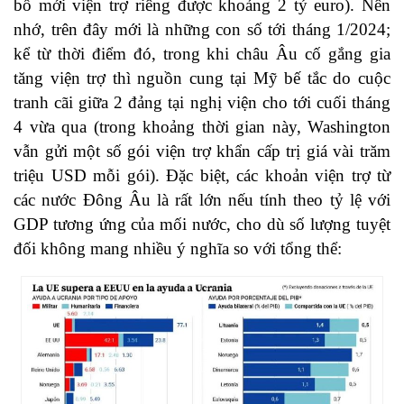
bố mới viện trợ riêng được khoảng 2 tỷ euro). Nên
nhớ, trên đây mới là những con số tới tháng 1/2024;
kể từ thời điểm đó, trong khi châu Âu cố gắng gia
tăng viện trợ thì nguồn cung tại Mỹ bế tắc do cuộc
tranh cãi giữa 2 đảng tại nghị viện cho tới cuối tháng
4 vừa qua (trong khoảng thời gian này, Washington
vẫn gửi một số gói viện trợ khẩn cấp trị giá vài trăm
triệu USD mỗi gói). Đặc biệt, các khoản viện trợ từ
các nước Đông Âu là rất lớn nếu tính theo tỷ lệ với
GDP tương ứng của mối nước, cho dù số lượng tuyệt
đối không mang nhiều ý nghĩa so với tổng thể: