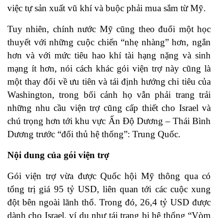
việc tự sản xuất vũ khí và buộc phải mua sắm từ Mỹ.
Tuy nhiên, chính nước Mỹ cũng theo đuổi một học
thuyết với những cuộc chiến “nhẹ nhàng” hơn, ngắn
hơn và với mức tiêu hao khí tài hạng nặng và sinh
mạng ít hơn, nói cách khác gói viện trợ này cũng là
một thay đổi về ưu tiên và tái định hướng chi tiêu của
Washington, trong bối cảnh họ vẫn phải trang trải
những nhu cầu viện trợ cũng cấp thiết cho Israel và
chú trọng hơn tới khu vực Ấn Độ Dương – Thái Bình
Dương trước “đối thủ hệ thống”: Trung Quốc.
Nội dung của gói viện trợ
Gói viện trợ vừa được Quốc hội Mỹ thông qua có
tổng trị giá 95 tỷ USD, liên quan tới các cuộc xung
đột bên ngoài lãnh thổ. Trong đó, 26,4 tỷ USD được
dành cho Israel, ví dụ như tái trang bị hệ thống “Vòm