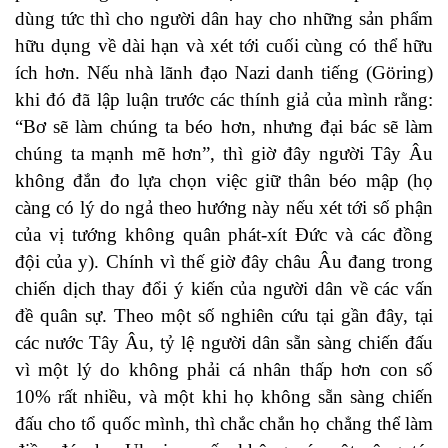
dùng tức thì cho người dân hay cho những sản phẩm
hữu dụng về dài hạn và xét tới cuối cùng có thể hữu
ích hơn. Nếu nhà lãnh đạo Nazi danh tiếng (Göring)
khi đó đã lập luận trước các thính giả của mình rằng:
“Bơ sẽ làm chúng ta béo hơn, nhưng đại bác sẽ làm
chúng ta mạnh mẽ hơn”, thì giờ đây người Tây Âu
không đắn đo lựa chọn việc giữ thân béo mập (họ
càng có lý do ngả theo hướng này nếu xét tới số phận
của vị tướng không quân phát-xít Đức và các đồng
đội của y). Chính vì thế giờ đây châu Âu đang trong
chiến dịch thay đổi ý kiến của người dân về các vấn
đề quân sự. Theo một số nghiên cứu tại gần đây, tại
các nước Tây Âu, tỷ lệ người dân sẵn sàng chiến đấu
vì một lý do không phải cá nhân thấp hơn con số
10% rất nhiều, và một khi họ không sẵn sàng chiến
đấu cho tổ quốc mình, thì chắc chắn họ chẳng thể làm