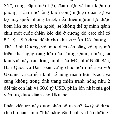
Sắt”, cung cấp nhiên liệu, đạn dược và linh kiện dự
phòng – cần nhớ rằng khối công nghiệp quân sự và
bộ máy quốc phòng Israel, nếu thiếu nguồn lực được
bơm liên tục từ bên ngoài, sẽ không thể tự mình gánh
chịu một cuộc chiến kéo dài ở cường độ cao; chỉ có
8,1 tỷ USD được dành cho khu vực Ấn Độ Dương –
Thái Bình Dương, với mục đích cân bằng với quy mô
triển khai ngày càng lớn của Trung Quốc, nhưng tại
khu vực này các đồng minh của Mỹ, như Nhật Bản,
Hàn Quốc và Đài Loan vững chắc hơn nhiều so với
Ukraine và có nền kinh tế hùng mạnh hơn Israel, và
cũng không trong tình trạng chiến tranh nóng như 2
đối tác còn lại; và 60,8 tỷ USD, phần lớn nhất của gói
viện trợ, được dành cho Ukraine.
Phần viện trợ này được phân bổ ra sao? 34 tỷ sẽ được
chi cho hạng mục “khả năng vận hành và bảo dưỡng”