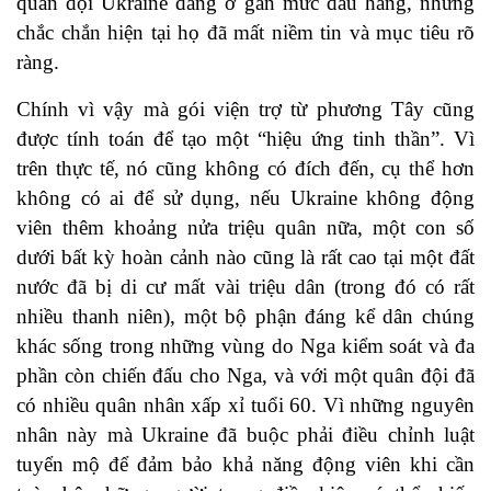
quân đội Ukraine đang ở gần mức đầu hàng, nhưng
chắc chắn hiện tại họ đã mất niềm tin và mục tiêu rõ
ràng.
Chính vì vậy mà gói viện trợ từ phương Tây cũng
được tính toán để tạo một “hiệu ứng tinh thần”. Vì
trên thực tế, nó cũng không có đích đến, cụ thể hơn
không có ai để sử dụng, nếu Ukraine không động
viên thêm khoảng nửa triệu quân nữa, một con số
dưới bất kỳ hoàn cảnh nào cũng là rất cao tại một đất
nước đã bị di cư mất vài triệu dân (trong đó có rất
nhiều thanh niên), một bộ phận đáng kể dân chúng
khác sống trong những vùng do Nga kiểm soát và đa
phần còn chiến đấu cho Nga, và với một quân đội đã
có nhiều quân nhân xấp xỉ tuổi 60. Vì những nguyên
nhân này mà Ukraine đã buộc phải điều chỉnh luật
tuyển mộ để đảm bảo khả năng động viên khi cần