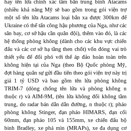
hay tên lửa chính xác tầm bắn trung bình Atacams
(nhiều khả năng Mỹ sẽ bao gồm trong gói viện trợ
một số tên lửa Atacams loại bắn xa được 300km để
Ukraine có thể tấn công hậu phương của Nga, như các
sân bay, cơ sở hậu cần quân đội), thêm vào đó, là các
hệ thống phòng không (dành cho các khu vực chiến
đấu và các cơ sở hạ tầng then chốt) vốn đóng vai trò
thiết yếu để đối phó với thế áp đảo hoàn toàn trên
không hiện tại của Nga (theo Bộ Quốc phòng Mỹ,
đợt hàng quân sự gửi đầu tiên theo gói viện trợ này trị
giá 1 tỷ USD và bao gồm tên lửa phòng không
TRIM-7 (dòng chống tên lửa và phòng không n
thuộc r) và AIM-9M, (tên lửa không đối không tầm
trung, do radar bán dẫn dẫn đường, n thuộc r); pháo
phòng không Stinger, đạn pháo HIMARS, đạn cối
60mm, đạn pháo 105 và 155mm, xe chiến đấu bộ
binh Bradley, xe phá mìn (MRAPs), xe đa dụng cơ