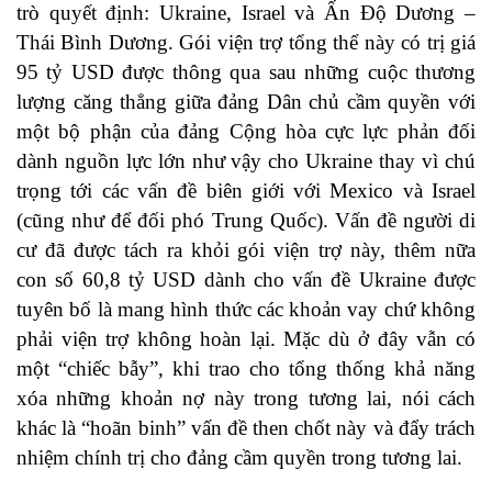
trò quyết định: Ukraine, Israel và Ấn Độ Dương –
Thái Bình Dương. Gói viện trợ tổng thể này có trị giá
95 tỷ USD được thông qua sau những cuộc thương
lượng căng thẳng giữa đảng Dân chủ cầm quyền với
một bộ phận của đảng Cộng hòa cực lực phản đối
dành nguồn lực lớn như vậy cho Ukraine thay vì chú
trọng tới các vấn đề biên giới với Mexico và Israel
(cũng như để đối phó Trung Quốc). Vấn đề người di
cư đã được tách ra khỏi gói viện trợ này, thêm nữa
con số 60,8 tỷ USD dành cho vấn đề Ukraine được
tuyên bố là mang hình thức các khoản vay chứ không
phải viện trợ không hoàn lại. Mặc dù ở đây vẫn có
một “chiếc bẫy”, khi trao cho tổng thống khả năng
xóa những khoản nợ này trong tương lai, nói cách
khác là “hoãn binh” vấn đề then chốt này và đẩy trách
nhiệm chính trị cho đảng cầm quyền trong tương lai.