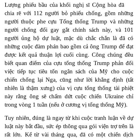
Lượng phiếu bầu của khối nghị sĩ Cộng hòa đã
chia rẽ với 112 người bỏ phiếu chống, gồm những
người thuộc phe cựu Tổng thống Trump và những
người chống đối gay gắt chính sách này, và 101
người ủng hộ dự luật, mặc dù chắc chắn là đã có
những cuộc đàm phán bao gồm cả ông Trump để đạt
được kết quả thuận lợi cuối cùng. Công chúng đều
biết quan điểm của cựu tổng thống Trump phản đối
việc tiếp tục tiêu tốn ngân sách của Mỹ cho cuộc
chiến chống lại Nga, cũng như lời khẳng định (tất
nhiên là thậm xưng) của vị cựu tổng thống tài phiệt
này rằng ông sẽ chấm dứt cuộc chiến Ukraine chỉ
trong vòng 1 tuần (nếu ở cương vị tổng thống Mỹ).
Tuy nhiên, đúng là ngay từ khi cuộc tranh luận về dự
luật này bắt đầu, sức ép thông qua gói viện trợ trên là
rất lớn. Kể từ vài tháng qua, đã có một chiến dịch