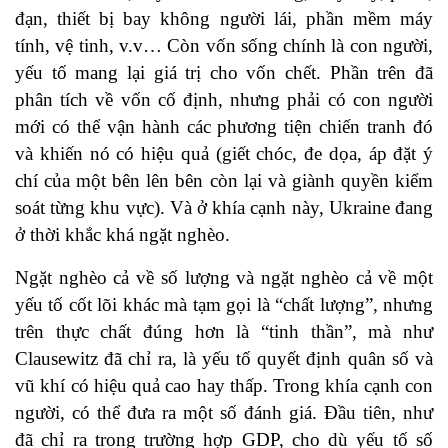
đạn, thiết bị bay không người lái, phần mềm máy
tính, vệ tinh, v.v… Còn vốn sống chính là con người,
yếu tố mang lại giá trị cho vốn chết. Phần trên đã
phân tích về vốn cố định, nhưng phải có con người
mới có thể vận hành các phương tiện chiến tranh đó
và khiến nó có hiệu quả (giết chóc, đe dọa, áp đặt ý
chí của một bên lên bên còn lại và giành quyền kiểm
soát từng khu vực). Và ở khía cạnh này, Ukraine đang
ở thời khắc khá ngặt nghèo.
Ngặt nghèo cả về số lượng và ngặt nghèo cả về một
yếu tố cốt lõi khác mà tạm gọi là “chất lượng”, nhưng
trên thực chất đúng hơn là “tinh thần”, mà như
Clausewitz đã chỉ ra, là yếu tố quyết định quân số và
vũ khí có hiệu quả cao hay thấp. Trong khía cạnh con
người, có thể đưa ra một số đánh giá. Đầu tiên, như
đã chỉ ra trong trường hợp GDP, cho dù yếu tố số