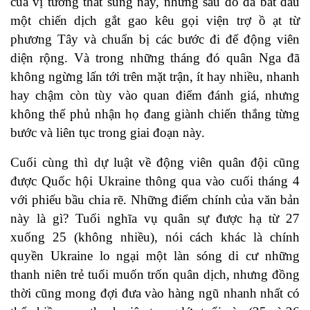
của vị tướng thất sủng này, nhưng sau đó đã bắt đầu
một chiến dịch gắt gao kêu gọi viện trợ ồ ạt từ
phương Tây và chuẩn bị các bước đi để động viên
diện rộng. Và trong những tháng đó quân Nga đã
không ngừng lấn tới trên mặt trận, ít hay nhiều, nhanh
hay chậm còn tùy vào quan điểm đánh giá, nhưng
không thể phủ nhận họ đang giành chiến thắng từng
bước và liên tục trong giai đoạn này.
Cuối cùng thì dự luật về động viên quân đội cũng
được Quốc hội Ukraine thông qua vào cuối tháng 4
với phiếu bầu chia rẽ. Những điểm chính của văn bản
này là gì? Tuổi nghĩa vụ quân sự được hạ từ 27
xuống 25 (không nhiều), nói cách khác là chính
quyền Ukraine lo ngại một làn sóng di cư những
thanh niên trẻ tuổi muốn trốn quân dịch, nhưng đồng
thời cũng mong đợi đưa vào hàng ngũ nhanh nhất có