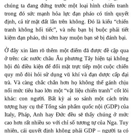
chúng ta đang đứng trước một loại hình chiến tranh
trong đó sức mạnh hỏa lực đạn pháo có tính quyết
định, cả từ mặt đất lẫn trên không. Đó là kiểu “chiến
tranh không hối tiếc”, và nếu bạn bị buộc phải tiết
kiệm đạn pháo, thì sớm hay muộn bạn sẽ bị đánh bại.
Ở đây xin làm rõ thêm một điểm đã được đề cập qua
ở trên: các nước châu Âu phương Tây hiện tại không
hội đủ điều kiện để đối mặt trực tiếp một cuộc chiến
quy mô đòi hỏi sử dụng vũ khí và đạn dược cấp đại
trà. Và càng chắc chắn hơn họ không thể gánh chịu
nổi mức tiêu hao lớn một “vật liệu chiến tranh” cốt lõi
khác: con người. Bất kỳ ai so sánh một cách trừu
tượng hay cụ thể Tổng sản phẩm quốc nội (GDP) của
Italy, Pháp, Anh hay Đức đều sẽ thấy chúng ở mức
cao hơn rất nhiều so với chỉ số tương tự của Nga. Tuy
nhiên, cái quyết định không phải GDP – người ta có