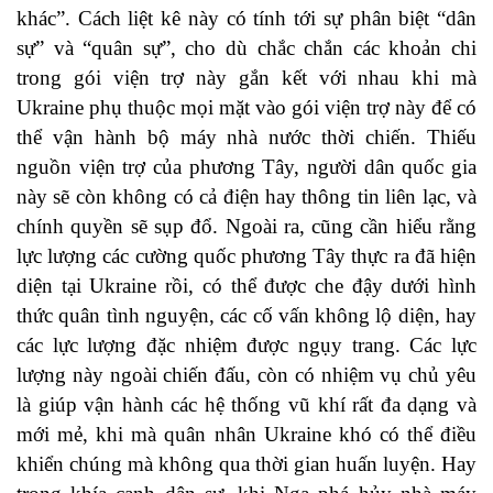
khác”. Cách liệt kê này có tính tới sự phân biệt “dân
sự” và “quân sự”, cho dù chắc chắn các khoản chi
trong gói viện trợ này gắn kết với nhau khi mà
Ukraine phụ thuộc mọi mặt vào gói viện trợ này để có
thể vận hành bộ máy nhà nước thời chiến. Thiếu
nguồn viện trợ của phương Tây, người dân quốc gia
này sẽ còn không có cả điện hay thông tin liên lạc, và
chính quyền sẽ sụp đổ. Ngoài ra, cũng cần hiểu rằng
lực lượng các cường quốc phương Tây thực ra đã hiện
diện tại Ukraine rồi, có thể được che đậy dưới hình
thức quân tình nguyện, các cố vấn không lộ diện, hay
các lực lượng đặc nhiệm được ngụy trang. Các lực
lượng này ngoài chiến đấu, còn có nhiệm vụ chủ yêu
là giúp vận hành các hệ thống vũ khí rất đa dạng và
mới mẻ, khi mà quân nhân Ukraine khó có thể điều
khiển chúng mà không qua thời gian huấn luyện. Hay