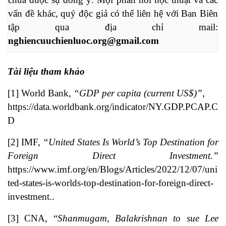
vấn đề khác, quý độc giả có thể liên hệ với Ban Biên 
tập qua địa chỉ mail: 
nghiencuuchienluoc.org@gmail.com
Tài liệu tham khảo
[1] World Bank,
“GDP per capita (current US$)”
,
https://data.worldbank.org/indicator/NY.GDP.PCAP.C
D
[2]
IMF,
“United States Is World’s Top Destination for
Foreign Direct Investment.”
https://www.imf.org/en/Blogs/Articles/2022/12/07/uni
ted-states-is-worlds-top-destination-for-foreign-direct-
investment..
[3]
CNA, “
Shanmugam, Balakrishnan to sue Lee