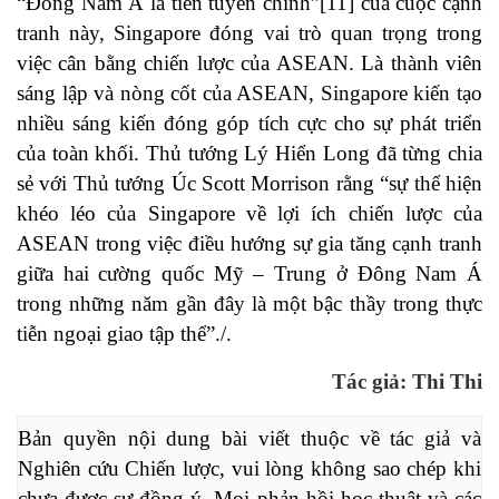
“Đông Nam Á là tiền tuyến chính”
[11]
của cuộc cạnh
tranh này, Singapore đóng vai trò quan trọng trong
việc cân bằng chiến lược của ASEAN. Là thành viên
sáng lập và nòng cốt của ASEAN, Singapore kiến tạo
nhiều sáng kiến đóng góp tích cực cho sự phát triển
của toàn khối. Thủ tướng Lý Hiển Long đã từng chia
sẻ với Thủ tướng Úc Scott Morrison rằng “sự thể hiện
khéo léo của Singapore về lợi ích chiến lược của
ASEAN trong việc điều hướng sự gia tăng cạnh tranh
giữa hai cường quốc Mỹ – Trung ở Đông Nam Á
trong những năm gần đây là một bậc thầy trong thực
tiễn ngoại giao tập thể”./.
Tác giả: Thi Thi
Bản quyền nội dung bài viết thuộc về tác giả và 
Nghiên cứu Chiến lược, vui lòng không sao chép khi 
chưa được sự đồng ý. Mọi phản hồi học thuật và các 