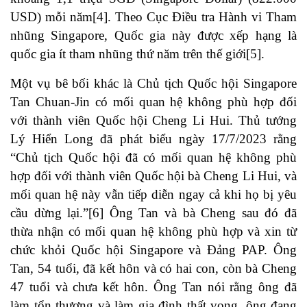
USD) mỗi năm
[4]
. Theo Cục Điều tra Hành vi Tham
nhũng Singapore, Quốc gia này được xếp hạng là
quốc gia ít tham nhũng thứ năm trên thế giới
[5]
.
Một vụ bê bối khác là Chủ tịch Quốc hội Singapore
Tan Chuan-Jin có mối quan hệ không phù hợp đối
với thành viên Quốc hội Cheng Li Hui. Thủ tướng
Lý Hiển Long đã phát biểu ngày 17/7/2023 rằng
“Chủ tịch Quốc hội đã có mối quan hệ không phù
hợp đối với thành viên Quốc hội bà Cheng Li Hui, và
mối quan hệ này vẫn tiếp diễn ngay cả khi họ bị yêu
cầu dừng lại.”
[6]
Ông Tan và bà Cheng sau đó đã
thừa nhận có mối quan hệ không phù hợp và xin từ
chức khỏi Quốc hội Singapore và Đảng PAP. Ông
Tan, 54 tuổi, đã kết hôn và có hai con, còn bà Cheng
47 tuổi và chưa kết hôn. Ông Tan nói rằng ông đã
làm tổn thương và làm gia đình thất vọng, ông đang