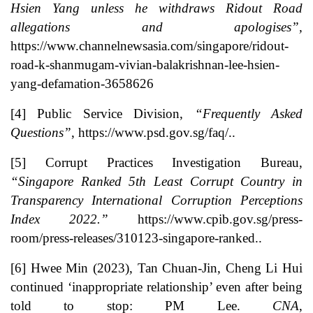
Hsien Yang unless he withdraws Ridout Road
allegations and apologises”,
https://www.channelnewsasia.com/singapore/ridout-
road-k-shanmugam-vivian-balakrishnan-lee-hsien-
yang-defamation-3658626
[4]
Public Service Division,
“Frequently Asked
Questions”
, https://www.psd.gov.sg/faq/..
[5]
Corrupt Practices Investigation Bureau,
“Singapore Ranked 5th Least Corrupt Country in
Transparency International Corruption Perceptions
Index 2022.”
https://www.cpib.gov.sg/press-
room/press-releases/310123-singapore-ranked..
[6]
Hwee Min (2023), Tan Chuan-Jin, Cheng Li Hui
continued ‘inappropriate relationship’ even after being
told to stop: PM Lee.
CNA
,