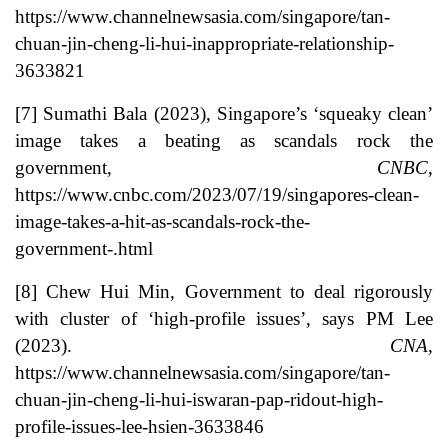
https://www.channelnewsasia.com/singapore/tan-
chuan-jin-cheng-li-hui-inappropriate-relationship-
3633821
[7]
Sumathi Bala (2023), Singapore’s ‘squeaky clean’
image takes a beating as scandals rock the
government,
CNBC
,
https://www.cnbc.com/2023/07/19/singapores-clean-
image-takes-a-hit-as-scandals-rock-the-
government-.html
[8]
Chew Hui Min, Government to deal rigorously
with cluster of ‘high-profile issues’, says PM Lee
(2023).
CNA
,
https://www.channelnewsasia.com/singapore/tan-
chuan-jin-cheng-li-hui-iswaran-pap-ridout-high-
profile-issues-lee-hsien-3633846