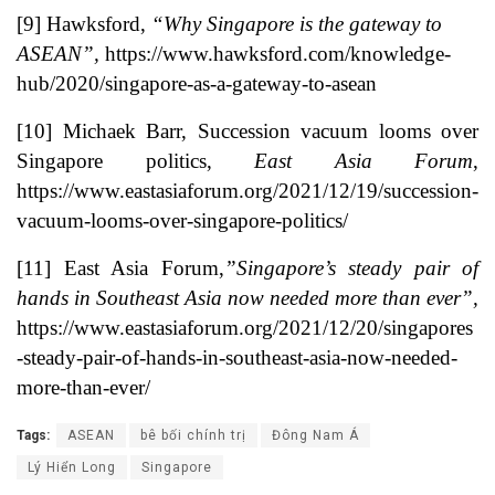
[9]
Hawksford,
“Why Singapore is the gateway to
ASEAN”,
https://www.hawksford.com/knowledge-
hub/2020/singapore-as-a-gateway-to-asean
[10]
Michaek Barr, Succession vacuum looms over
Singapore politics,
East Asia Forum
,
https://www.eastasiaforum.org/2021/12/19/succession-
vacuum-looms-over-singapore-politics/
[11]
East Asia Forum,
”Singapore’s steady pair of
hands in Southeast Asia now needed more than ever”,
https://www.eastasiaforum.org/2021/12/20/singapores
-steady-pair-of-hands-in-southeast-asia-now-needed-
more-than-ever/
Tags:
ASEAN
bê bối chính trị
Đông Nam Á
Lý Hiển Long
Singapore