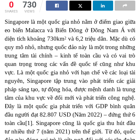
0
730
SHARES
VIEWS
Singapore là một quốc gia nhỏ nằm ở điểm giao giữa
eo biển Malacca và Biển Đông ở Đông Nam Á với
diện tích khoảng 730km
và 6,2 triệu dân. Mặc dù có
2
quy mô nhỏ, nhưng quốc đảo này là một trong những
trung tâm tài chính – kinh tế toàn cầu và có vai trò
quan trọng trong các vấn đề quốc tế cũng như khu
vực. Là một quốc gia nhỏ với hạn chế về các loại tài
nguyên, Singapore tập trung vào phát triển các giải
pháp sáng tạo, tự động hóa, được mệnh danh là trung
tâm của khu vực về đổi mới và phát triển công nghệ.
Đây là một quốc gia phát triển với GDP bình quân
đầu người đạt 82.807 USD (Năm 2022) – đứng thứ 6
toàn cầu
[1]
. Singapore cũng là quốc gia thu hút đầu
tư nhiều thứ 7 (năm 2021) trên thế giới. Từ đó, quốc
đảo này đóng vai trò là cửa ngõ đối với các tập đoàn