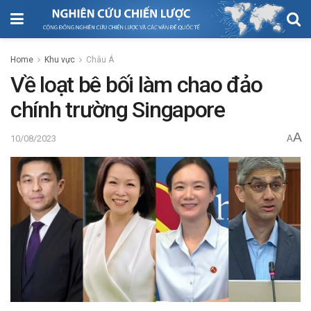
Home
Khu vực
Châu Á
Về loạt bê bối làm chao đảo
chính trường Singapore
A
10/08/2023
A