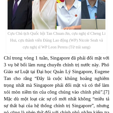
Cựu Chủ tịch Quốc hội Tan Chuan-Jin, cựu nghị sĩ Cheng Li
Hui, cựu thành viên Đảng Lao động (WP) Nicole Seah và
cựu nghị sĩ WP Leon Perera (Từ trái sang)
Chỉ trong vòng 1 tuần, Singapore đã phải đối mặt với
3 vụ bê bối làm rung chuyển chính trị nước này. Phó
Giáo sư Luật tại Đại học Quản Lý Singapore, Eugene
Tan cho rằng “Đây là cuộc khủng hoảng nghiêm
trọng nhất mà Singapore phải đối mặt và có thể làm
xói mòn niềm tin của công chúng vào chính phủ”.
[7]
Mặc dù một loạt các sự cố mới nhất không “miêu tả
sự thất bại của hệ thống chính trị Singapore”, nhưng
nó cũng là phép thử đối với chính phủ nhằm kiểm tra