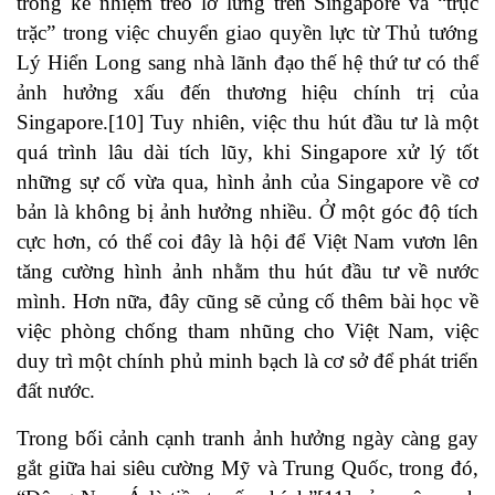
trống kế nhiệm treo lơ lửng trên Singapore và “trục
trặc” trong việc chuyển giao quyền lực từ Thủ tướng
Lý Hiển Long sang nhà lãnh đạo thế hệ thứ tư có thể
ảnh hưởng xấu đến thương hiệu chính trị của
Singapore.
[10]
Tuy nhiên, việc thu hút đầu tư là một
quá trình lâu dài tích lũy, khi Singapore xử lý tốt
những sự cố vừa qua, hình ảnh của Singapore về cơ
bản là không bị ảnh hưởng nhiều. Ở một góc độ tích
cực hơn, có thể coi đây là hội để Việt Nam vươn lên
tăng cường hình ảnh nhằm thu hút đầu tư về nước
mình. Hơn nữa, đây cũng sẽ củng cố thêm bài học về
việc phòng chống tham nhũng cho Việt Nam, việc
duy trì một chính phủ minh bạch là cơ sở để phát triển
đất nước.
Trong bối cảnh cạnh tranh ảnh hưởng ngày càng gay
gắt giữa hai siêu cường Mỹ và Trung Quốc, trong đó,