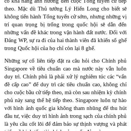
có khả năng ảnh hưởng đến cuộc Tổng tuyển cử tiếp
theo. Mặc dù Thủ tướng Lý Hiển Long cho biết sẽ
không tiến hành Tổng tuyển cử sớm, nhưng những vị
trí quan trọng bị trống trong quốc hội sẽ dẫn đến
những vấn đề khác trong vận hành đất nước. Đối với
Đảng WP, sự ra đi của hai thành viên đã khiến số ghế
trong Quốc hội của họ chỉ còn lại 8 ghế.
Những sự cố liên tiếp đặt ra câu hỏi cho Chính phủ
Singapore về tiêu chuẩn cao mà nước này vẫn luôn
duy trì. Chính phủ là phải xử lý nghiêm túc các “vấn
đề cấp cao” để duy trì các tiêu chuẩn cao, không chỉ
cho cuộc bầu cử tiếp theo, mà còn sau nhiệm kỳ chính
phủ này sang thế hệ tiếp theo. Singapore luôn tự hào
với hình ảnh quốc gia không tham nhũng để thu hút
đầu tư, việc duy trì hình ảnh trong sạch của chính phủ
là yêu cầu cốt lõi để đảm bảo sự thịnh vượng và phát