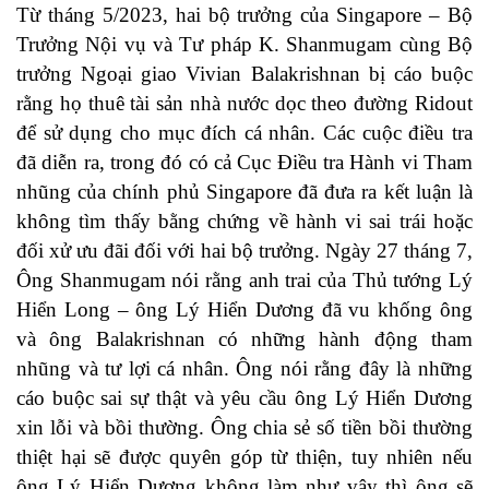
Từ tháng 5/2023, hai bộ trưởng của Singapore – Bộ
Trưởng Nội vụ và Tư pháp K. Shanmugam cùng Bộ
trưởng Ngoại giao Vivian Balakrishnan bị cáo buộc
rằng họ thuê tài sản nhà nước dọc theo đường Ridout
để sử dụng cho mục đích cá nhân. Các cuộc điều tra
đã diễn ra, trong đó có cả Cục Điều tra Hành vi Tham
nhũng của chính phủ Singapore đã đưa ra kết luận là
không tìm thấy bằng chứng về hành vi sai trái hoặc
đối xử ưu đãi đối với hai bộ trưởng. Ngày 27 tháng 7,
Ông Shanmugam nói rằng anh trai của Thủ tướng Lý
Hiển Long – ông Lý Hiển Dương đã vu khống ông
và ông Balakrishnan có những hành động tham
nhũng và tư lợi cá nhân. Ông nói rằng đây là những
cáo buộc sai sự thật và yêu cầu ông Lý Hiển Dương
xin lỗi và bồi thường. Ông chia sẻ số tiền bồi thường
thiệt hại sẽ được quyên góp từ thiện, tuy nhiên nếu
ông Lý Hiển Dương không làm như vậy thì ông sẽ