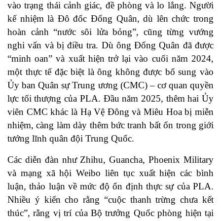
vào trạng thái cảnh giác, đề phòng và lo lắng. Người
kế nhiệm là Đô đốc Đổng Quân, dù lên chức trong
hoàn cảnh “nước sôi lửa bỏng”, cũng từng vướng
nghi vấn và bị điều tra. Dù ông Đổng Quân đã được
“minh oan” và xuất hiện trở lại vào cuối năm 2024,
một thực tế đặc biệt là ông không được bổ sung vào
Ủy ban Quân sự Trung ương (CMC) – cơ quan quyền
lực tối thượng của PLA. Đầu năm 2025, thêm hai Ủy
viên CMC khác là Hạ Vệ Đông và Miêu Hoa bị miễn
nhiệm, càng làm dày thêm bức tranh bất ổn trong giới
tướng lĩnh quân đội Trung Quốc.
Các diễn đàn như Zhihu, Guancha, Phoenix Military
và mạng xã hội Weibo liên tục xuất hiện các bình
luận, thảo luận về mức độ ổn định thực sự của PLA.
Nhiều ý kiến cho rằng “cuộc thanh trừng chưa kết
thúc”, rằng vị trí của Bộ trưởng Quốc phòng hiện tại