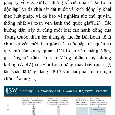
pháp lý về việc xử lý “những kẻ cực đoan “Đài Loan
độc lập” vì đã chia cắt đất nước và kích động ly khai
theo luật pháp, và để bảo vệ nghiêm túc chủ quyền,
thống nhất và toàn vẹn lãnh thổ quốc gia”
[12]
. Các
hướng dẫn này đi cùng một loạt các hành động của
Trung Quốc nhằm leo thang áp lực lên Đài Loan kể từ
chính quyền mới, bao gồm các cuộc tập trận quân sự
quy mô lớn xung quanh Đài Loan vào tháng Năm,
gia tăng sự xâm lấn vào Vùng nhận dạng phòng
không (ADIZ) của Đài Loan bằng máy bay quân sự,
tần suất đã tăng đáng kể từ sau bài phát biểu nhậm
chức của ông Lại.