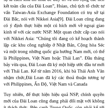
kết toàn cầu của Đài Loan”, Hsiao, chủ tịch tổ chức tư
vấn Taiwan-Asia Exchange Foundation có trụ sở tại
Đài Bắc, nói với Nikkei Asia
[9]
. Đài Loan cũng đang
có ý định thực hiện một cú hích mới về ngoại giao
kinh tế với các nước NSP. Một quan chức cấp cao nói
với Nikkei Asia: “Chúng tôi đang có kế hoạch thành
lập các khu công nghiệp ở Nhật Bản, Cộng hòa Séc
và một trong những quốc gia hướng Nam mới, có thể
là Philippines, Việt Nam hoặc Thái Lan”. Đầu tháng
bảy vừa qua, Đài Loan đã ký một hiệp ước đầu tư mới
với Thái Lan. Kể từ năm 2016, khi bà Thái Anh Văn
nhậm chức,Đài Loan đã ký các thoả thuận tương tự
với Philippines, Ấn Độ, Việt Nam và Canada
Tuy nhiên, để thực hiện hiệu quả NSP, chính quyền
mới của Đài Loan cũng đang phải đối mặt với không
ít thách thức. Bên cạnh Trung Quốc, còn phải kể tới