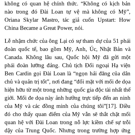
không có quan hệ chính thức. “Không có kịch bản
nào trong đó Đài Loan tự vệ mà không có Mỹ”,
Oriana Skylar Mastro, tác giả cuốn Upstart: How
China Became a Great Power, nói.
Lễ nhậm chức của ông Lại có sự tham dự của 51 phái
đoàn quốc tế, bao gồm Mỹ, Anh, Úc, Nhật Bản và
Canada. Không lâu sau, Quốc hội Mỹ đã gửi một
phái đoàn lưỡng đảng. Chủ tịch Đối ngoại Hạ viện
Ben Cardin gọi Đài Loan là “ngọn hải đăng của dân
chủ và quản trị tốt”, nơi đang “đối mặt với mối đe dọa
hiện hữu từ một trong những quốc gia độc tài nhất thế
giới. Mối đe dọa này ảnh hưởng trực tiếp đến an ninh
của Mỹ và các đồng minh của chúng tôi”
[17]
. Điều
đó cho thấy quan điểm của Mỹ vẫn sẽ thắt chặt mối
quan hệ với Đài Loan trong nỗ lực kiềm chế sự trỗi
dậy của Trung Quốc. Nhưng trong trường hợp ứng