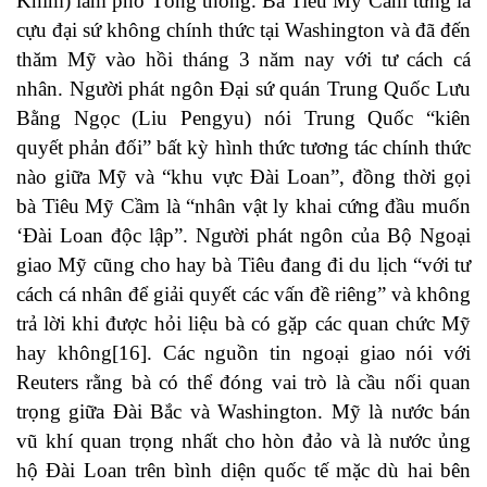
Khim) làm phó Tổng thống. Bà Tiêu Mỹ Cầm từng là
cựu đại sứ không chính thức tại Washington và đã đến
thăm Mỹ vào hồi tháng 3 năm nay với tư cách cá
nhân. Người phát ngôn Đại sứ quán Trung Quốc Lưu
Bằng Ngọc (Liu Pengyu) nói Trung Quốc “kiên
quyết phản đối” bất kỳ hình thức tương tác chính thức
nào giữa Mỹ và “khu vực Đài Loan”, đồng thời gọi
bà Tiêu Mỹ Cầm là “nhân vật ly khai cứng đầu muốn
‘Đài Loan độc lập”. Người phát ngôn của Bộ Ngoại
giao Mỹ cũng cho hay bà Tiêu đang đi du lịch “với tư
cách cá nhân để giải quyết các vấn đề riêng” và không
trả lời khi được hỏi liệu bà có gặp các quan chức Mỹ
hay không
[16]
. Các nguồn tin ngoại giao nói với
Reuters rằng bà có thể đóng vai trò là cầu nối quan
trọng giữa Đài Bắc và Washington. Mỹ là nước bán
vũ khí quan trọng nhất cho hòn đảo và là nước ủng
hộ Đài Loan trên bình diện quốc tế mặc dù hai bên