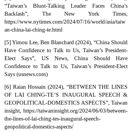
“Taiwan’s Blunt-Talking Leader Faces China’s
Backlash”, The New York Times,
https://www.nytimes.com/2024/07/16/world/asia/taiw
an-china-lai-ching-te.html
[5]
Yimou Lee, Ben Blanchard (2024), “China Should
Have Confidence to Talk to Us, Taiwan’s President-
Elect Says”, US News,
China Should Have
Confidence to Talk to Us, Taiwan’s President-Elect
Says (usnews.com)
[6]
Raian Hossain (2024), “BETWEEN THE LINES
OF LAI CHING-TE’S INAUGURAL SPEECH &
GEOPOLITICAL-DOMESTICS ASPECTS”, Taiwan
insight,
https://taiwaninsight.org/2024/06/03/between-
the-lines-of-lai-ching-tes-inaugural-speech-
geopolitical-domestics-aspects/