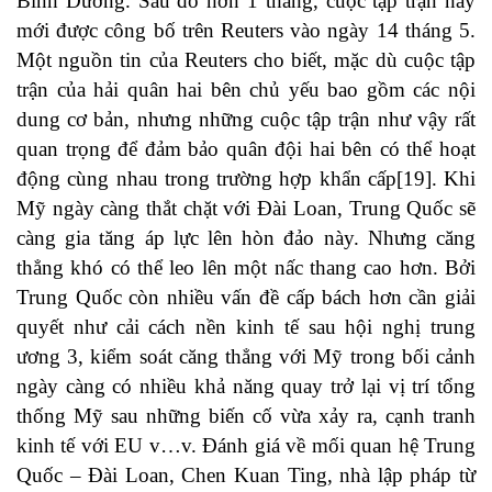
Bình Dương. Sau đó hơn 1 tháng, cuộc tập trận này
mới được công bố trên Reuters vào ngày 14 tháng 5.
Một nguồn tin của Reuters cho biết, mặc dù cuộc tập
trận của hải quân hai bên chủ yếu bao gồm các nội
dung cơ bản, nhưng những cuộc tập trận như vậy rất
quan trọng để đảm bảo quân đội hai bên có thể hoạt
động cùng nhau trong trường hợp khẩn cấp
[19]
. Khi
Mỹ ngày càng thắt chặt với Đài Loan, Trung Quốc sẽ
càng gia tăng áp lực lên hòn đảo này. Nhưng căng
thẳng khó có thể leo lên một nấc thang cao hơn. Bởi
Trung Quốc còn nhiều vấn đề cấp bách hơn cần giải
quyết như cải cách nền kinh tế sau hội nghị trung
ương 3, kiểm soát căng thẳng với Mỹ trong bối cảnh
ngày càng có nhiều khả năng quay trở lại vị trí tổng
thống Mỹ sau những biến cố vừa xảy ra, cạnh tranh
kinh tế với EU v…v. Đánh giá về mối quan hệ Trung
Quốc – Đài Loan, Chen Kuan Ting, nhà lập pháp từ