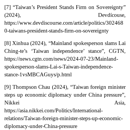
[7]
“Taiwan’s President Stands Firm on Sovereignty”
(2024), Devdícouse,
https://www.devdiscourse.com/article/politics/302468
0-taiwans-president-stands-firm-on-sovereignty
[8]
Xinhua (2024), “Mainland spokesperson slams Lai
Ching-te’s ‘Taiwan independence’ stance”, CGTN,
https://news.cgtn.com/news/2024-07-23/Mainland-
spokesperson-slams-Lai-s-Taiwan-independence-
stance-1vsMBCAGuys/p.html
[9]
Thompson Chau (2024), “Taiwan foreign minister
steps up economic diplomacy under China pressure”,
Nikkei Asia,
https://asia.nikkei.com/Politics/International-
relations/Taiwan-foreign-minister-steps-up-economic-
diplomacy-under-China-pressure