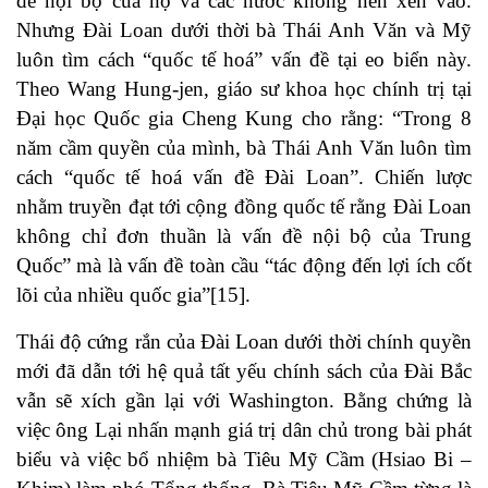
đề nội bộ của họ và các nước không nên xen vào.
Nhưng Đài Loan dưới thời bà Thái Anh Văn và Mỹ
luôn tìm cách “quốc tế hoá” vấn đề tại eo biển này.
Theo Wang Hung-jen, giáo sư khoa học chính trị tại
Đại học Quốc gia Cheng Kung cho rằng: “Trong 8
năm cầm quyền của mình, bà Thái Anh Văn luôn tìm
cách “quốc tế hoá vấn đề Đài Loan”. Chiến lược
nhằm truyền đạt tới cộng đồng quốc tế rằng Đài Loan
không chỉ đơn thuần là vấn đề nội bộ của Trung
Quốc” mà là vấn đề toàn cầu “tác động đến lợi ích cốt
lõi của nhiều quốc gia”
[15]
.
Thái độ cứng rắn của Đài Loan dưới thời chính quyền
mới đã dẫn tới hệ quả tất yếu chính sách của Đài Bắc
vẫn sẽ xích gần lại với Washington. Bằng chứng là
việc ông Lại nhấn mạnh giá trị dân chủ trong bài phát
biểu và việc bổ nhiệm bà Tiêu Mỹ Cầm (Hsiao Bi –