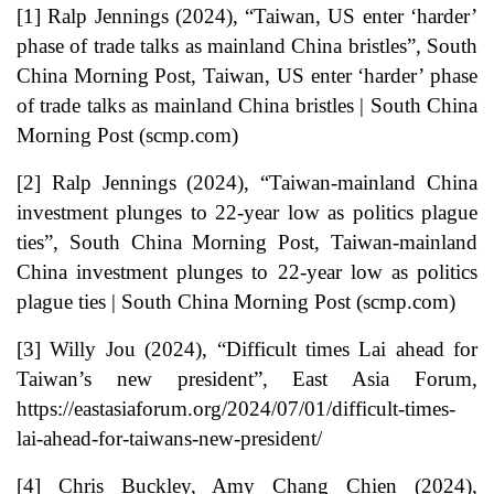
[1]
Ralp Jennings (2024), “Taiwan, US enter ‘harder’
phase of trade talks as mainland China bristles”, South
China Morning Post,
Taiwan, US enter ‘harder’ phase
of trade talks as mainland China bristles | South China
Morning Post (scmp.com)
[2]
Ralp Jennings (2024), “Taiwan-mainland China
investment plunges to 22-year low as politics plague
ties”, South China Morning Post,
Taiwan-mainland
China investment plunges to 22-year low as politics
plague ties | South China Morning Post (scmp.com)
[3]
Willy Jou (2024), “Difficult times Lai ahead for
Taiwan’s new president”, East Asia Forum,
https://eastasiaforum.org/2024/07/01/difficult-times-
lai-ahead-for-taiwans-new-president/
[4]
Chris Buckley, Amy Chang Chien (2024),