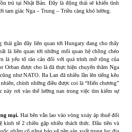
n trú tại Nhật Bản. Đây là động thái sẽ khiến tình
ới tam giác Nga – Trung – Triều càng khó lường.
thái gần đây liên quan tới Hungary đang cho thấy
ất là liên quan tới những mối quan hệ chồng chéo
là yếu tố rào cản đối với quá trình mở rộng của
 Orban được cho là đã thực hiện chuyến thăm Nga
U cũng như NATO. Ba Lan đã nhiều lần lên tiếng kêu
hiên, chính những điều được coi là “Hiến chương”
này rơi vào thế lưỡng nan trong việc tìm kiếm sự
ng mại.
Hai bên vẫn lao vào vòng xoáy áp thuế đối
 kinh tế 2 chiều gặp nhiều thách thức. Đầu tiên và
Quốc nhằm cố gắng bảo vệ nền sản xuất trong lục địa