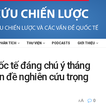
PHÂN TÍCH
THƯ VIỆN
PODCASTS
GIỚI THIỆU
ốc tế đáng chú ý tháng
n đề nghiên cứu trọng
A
0
A