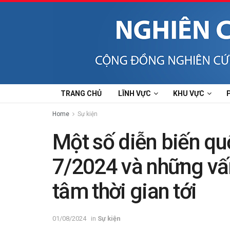
TRANG CHỦ
LĨNH VỰC
KHU VỰC
Home
Sự kiện
Một số diễn biến qu
7/2024 và những vấ
tâm thời gian tới
01/08/2024
in
Sự kiện