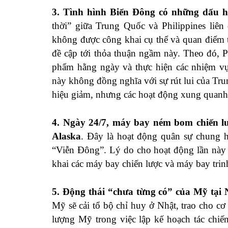
3. Tình hình Biển Đông có những dấu 
thời” giữa Trung Quốc và Philippines liên
không được công khai cụ thể và quan điểm 
đề cập tới thỏa thuận ngầm này. Theo đó, 
phẩm hằng ngày và thực hiện các nhiệm vụ
này không đồng nghĩa với sự rút lui của Tr
hiệu giảm, nhưng các hoạt động xung quan
4. Ngày 24/7, máy bay ném bom chiến l
Alaska
. Đây là hoạt động quân sự chung 
“Viễn Đông”. Lý do cho hoạt động lần này 
khai các máy bay chiến lược và máy bay tri
5. Động thái “chưa từng có” của Mỹ tại 
Mỹ sẽ cải tổ bộ chỉ huy ở Nhật, trao cho cơ 
lượng Mỹ trong việc lập kế hoạch tác chiế