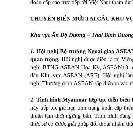
đoàn cấp cao trực tiếp tới Việt Nam tham dự 
CHUYỂN BIẾN MỚI TẠI CÁC KHU V
Khu vực Ấn Độ Dương – Thái Bình Dươn
1.
Hội nghị Bộ trưởng Ngoại giao ASEAN 
quan trọng.
Hội nghị được diễn ra tại Viê
nghị BTNG ASEAN-Hoa Kỳ, ASEAN+3, các
đàn Khu vực ASEAN (ARF). Hội nghị lần 
nghị Thượng đỉnh ASEAN sắp diễn ra vào t
2. Tình hình Myanmar tiếp tục diễn biến
này tiếp tục gia hạn tình trạng khẩn cấp th
thuận tạm thời ngừng bắn. Tình hình đang 
thực sự có được giải pháp đối thoại nhằm th