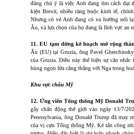
đáng chú ý là việc Anh đang tìm cách đạt 
kiện Brexit, nhiều ràng buộc kinh tế, chí
Nhưng có vẻ Anh đang có xu hướng nối lại 
Âu, và lựa chọn của họ đang là lĩnh vực an n
11. EU tạm dừng kế hoạch mở rộng thàn
Âu (EU) tại Gruzia, ông Pavel Gherchinsky
của Gruzia. Điều này thể hiện sự cân nhắc t
bùng ngọn lửa căng thẳng với Nga trong hoàn
Khu vực châu Mỹ
12. Ứng viên Tổng thống Mỹ Donald Tru
gây chấn động thế giới vào ngày 13/7/202
Pennsylvania, ông Donald Trump đã may mắn
của vị cựu Tổng thống Mỹ. Kẻ tấn công nha
tượng. Điều đặc biệt là dư luận nhanh chón