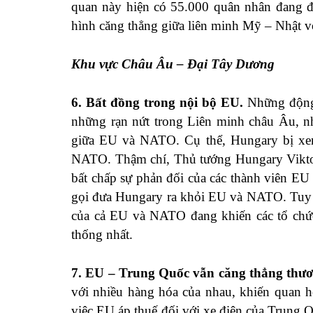
quan này hiện có 55.000 quân nhân đang đồ
hình căng thẳng giữa liên minh Mỹ – Nhật v
Khu vực Châu Âu – Đại Tây Dương
6. Bất đồng trong nội bộ EU.
Những động 
những rạn nứt trong Liên minh châu Âu, nh
giữa EU và NATO. Cụ thể, Hungary bị xem 
NATO. Thậm chí, Thủ tướng Hungary Viktor
bất chấp sự phản đối của các thành viên E
gọi đưa Hungary ra khỏi EU và NATO. Tuy n
của cả EU và NATO đang khiến các tổ chức 
thống nhất.
7. EU – Trung Quốc vẫn căng thẳng thươ
với nhiều hàng hóa của nhau, khiến quan hệ
việc EU áp thuế đối với xe điện của Trung 