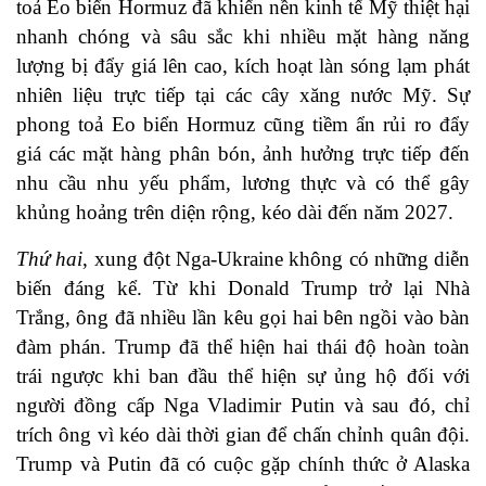
toả Eo biển Hormuz đã khiến nền kinh tế Mỹ thiệt hại
nhanh chóng và sâu sắc khi
nhiều mặt hàng năng
lượng bị đẩy giá lên cao
, kích hoạt làn sóng lạm phát
nhiên liệu trực tiếp tại các cây xăng nước Mỹ. Sự
phong toả Eo biển Hormuz cũng tiềm ẩn rủi ro
đẩy
giá các mặt hàng phân bón, ảnh hưởng trực tiếp đến
nhu cầu nhu yếu phẩm, lương thực và có thể gây
khủng hoảng trên diện rộng, kéo dài đến năm 2027
.
Thứ hai
, xung đột Nga-Ukraine không có những diễn
biến đáng kể. Từ khi Donald Trump trở lại Nhà
Trắng, ông đã nhiều lần kêu gọi hai bên ngồi vào bàn
đàm phán. Trump đã thể hiện hai thái độ hoàn toàn
trái ngược khi ban đầu thể hiện sự ủng hộ đối với
người đồng cấp Nga Vladimir Putin và sau đó, chỉ
trích ông vì kéo dài thời gian để chấn chỉnh quân đội.
Trump và Putin đã có cuộc gặp chính thức ở Alaska