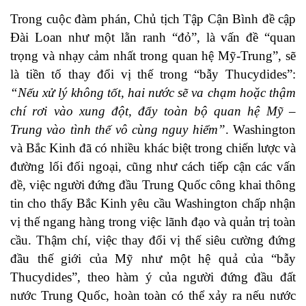
Trong cuộc đàm phán, Chủ tịch Tập Cận Bình đề cập
Đài Loan như một lằn ranh “đỏ”, là
vấn đề “quan
trọng và nhạy cảm nhất trong quan hệ Mỹ-Trung”
, sẽ
là tiền tố thay đổi vị thế trong “bẫy Thucydides”:
“Nếu xử lý không tốt, hai nước sẽ va chạm hoặc thậm
chí rơi vào xung đột, đẩy toàn bộ quan hệ Mỹ –
Trung vào tình thế vô cùng nguy hiểm”
. Washington
và Bắc Kinh đã có nhiều khác biệt trong chiến lược và
đường lối đối ngoại, cũng như cách tiếp cận các vấn
đề, việc người đứng đầu Trung Quốc công khai thông
tin cho thấy Bắc Kinh yêu cầu Washington chấp nhận
vị thế ngang hàng trong việc lãnh đạo và quản trị toàn
cầu. Thậm chí, việc thay đổi vị thế siêu cường đứng
đầu thế giới của Mỹ như một hệ quả của “bẫy
Thucydides”, theo hàm ý của người đứng đầu đất
nước Trung Quốc, hoàn toàn có thể xảy ra nếu nước