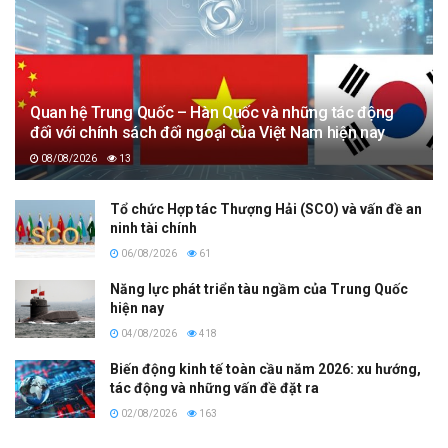
Quan hệ Trung Quốc – Hàn Quốc và những tác động
đối với chính sách đối ngoại của Việt Nam hiện nay
08/08/2026
13
Tổ chức Hợp tác Thượng Hải (SCO) và vấn đề an
ninh tài chính
06/08/2026
61
Năng lực phát triển tàu ngầm của Trung Quốc
hiện nay
04/08/2026
418
Biến động kinh tế toàn cầu năm 2026: xu hướng,
tác động và những vấn đề đặt ra
02/08/2026
163