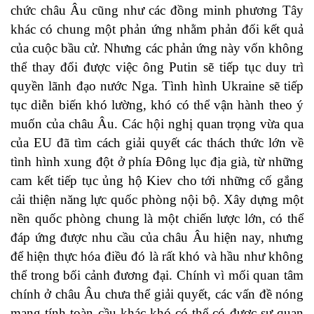
chức châu Âu cũng như các đồng minh phương Tây
khác có chung một phản ứng nhằm phản đối kết quả
của cuộc bầu cử. Nhưng các phản ứng này vốn không
thể thay đổi được việc ông Putin sẽ tiếp tục duy trì
quyền lãnh đạo nước Nga. Tình hình Ukraine sẽ tiếp
tục diễn biến khó lường, khó có thể vận hành theo ý
muốn của châu Âu. Các hội nghị quan trọng vừa qua
của EU đã tìm cách giải quyết các thách thức lớn về
tình hình xung đột ở phía Đông lục địa già, từ những
cam kết tiếp tục ủng hộ Kiev cho tới những cố gắng
cải thiện năng lực quốc phòng nội bộ. Xây dựng một
nền quốc phòng chung là một chiến lược lớn, có thể
đáp ứng được nhu cầu của châu Âu hiện nay, nhưng
để hiện thực hóa điều đó là rất khó và hầu như không
thể trong bối cảnh đương đại. Chính vì mối quan tâm
chính ở châu Âu chưa thể giải quyết, các vấn đề nóng
mang tính toàn cầu khác khó có thể có được sự quan