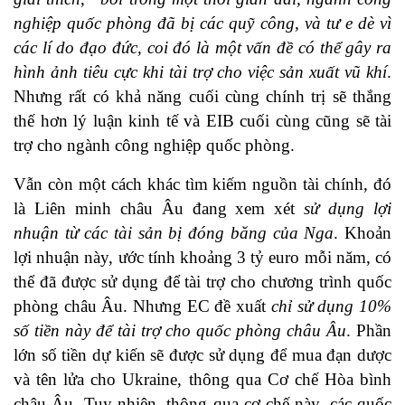
nghiệp quốc phòng đã bị các quỹ công, và tư e dè vì
các lí do đạo đức, coi đó là một vấn đề có thể gây ra
hình ảnh tiêu cực khi tài trợ cho việc sản xuất vũ khí
.
Nhưng rất có khả năng cuối cùng chính trị sẽ thắng
thế hơn lý luận kinh tế và EIB cuối cùng cũng sẽ tài
trợ cho ngành công nghiệp quốc phòng.
Vẫn còn một cách khác tìm kiếm nguồn tài chính, đó
là Liên minh châu Âu đang xem xét
sử dụng lợi
nhuận từ các tài sản bị đóng băng của Nga
. Khoản
lợi nhuận này, ước tính khoảng 3 tỷ euro mỗi năm, có
thể đã được sử dụng để tài trợ cho chương trình quốc
phòng châu Âu. Nhưng EC đề xuất
chỉ sử dụng 10%
số tiền này để tài trợ cho quốc phòng châu Âu
. Phần
lớn số tiền dự kiến sẽ được sử dụng để mua đạn dược
và tên lửa cho Ukraine, thông qua Cơ chế Hòa bình
châu Âu. Tuy nhiên, thông qua cơ chế này, các quốc