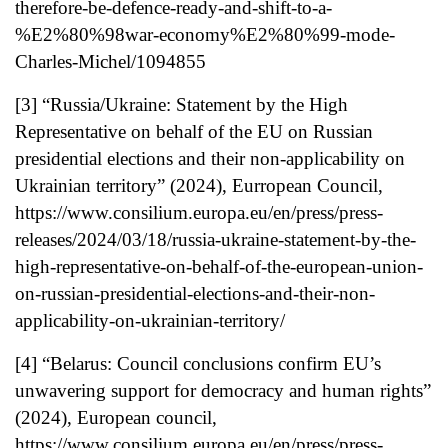
therefore-be-defence-ready-and-shift-to-a-
%E2%80%98war-economy%E2%80%99-mode-
Charles-Michel/1094855
[3]
“Russia/Ukraine: Statement by the High
Representative on behalf of the EU on Russian
presidential elections and their non-applicability on
Ukrainian territory” (2024), Eurropean Council,
https://www.consilium.europa.eu/en/press/press-
releases/2024/03/18/russia-ukraine-statement-by-the-
high-representative-on-behalf-of-the-european-union-
on-russian-presidential-elections-and-their-non-
applicability-on-ukrainian-territory/
[4]
“Belarus: Council conclusions confirm EU’s
unwavering support for democracy and human rights”
(2024), European council,
https://www.consilium.europa.eu/en/press/press-