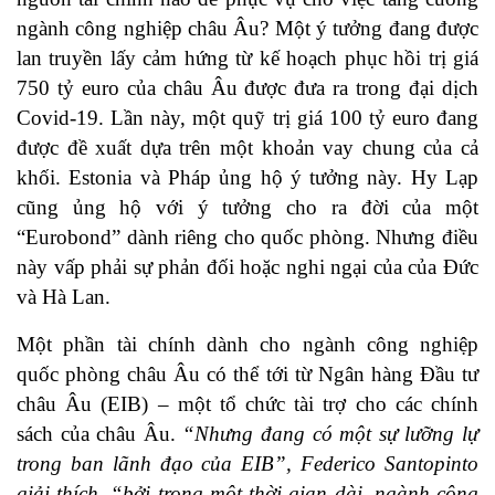
ngành công nghiệp châu Âu? Một ý tưởng đang được
lan truyền lấy cảm hứng từ kế hoạch phục hồi trị giá
750 tỷ euro của châu Âu được đưa ra trong đại dịch
Covid-19. Lần này, một quỹ trị giá 100 tỷ euro đang
được đề xuất dựa trên một khoản vay chung của cả
khối. Estonia và Pháp ủng hộ ý tưởng này. Hy Lạp
cũng ủng hộ với ý tưởng cho ra đời của một
“Eurobond” dành riêng cho quốc phòng. Nhưng điều
này vấp phải sự phản đối hoặc nghi ngại của của Đức
và Hà Lan.
Một phần tài chính dành cho ngành công nghiệp
quốc phòng châu Âu có thể tới từ Ngân hàng Đầu tư
châu Âu (EIB) – một tổ chức tài trợ cho các chính
sách của châu Âu.
“Nhưng đang có một sự lưỡng lự
trong ban lãnh đạo của EIB”,
Federico Santopinto
giải thích
,
“bởi trong một thời gian dài, ngành công