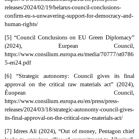
releases/2024/02/19/belarus-council-conclusions-
confirm-eu-s-unwavering-support-for-democracy-and-
human-rights/
[5]
“Council Conclusions on EU Green Diplomacy”
(2024), Eurpean Council,
https://www.consilium.europa.eu/media/70777/st0786
5-en24.pdf
[6]
“Strategic autonomy: Council gives its final
approval on the critical raw materials act” (2024),
Ẻuopean Council,
https://www.consilium.europa.eu/en/press/press-
releases/2024/03/18/strategic-autonomy-council-gives-
its-final-approval-on-the-critical-raw-materials-act/
[7]
Idrees Ali (2024), “Out of money, Pentagon chief