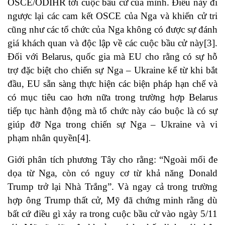
OSCE/ODIHR tới cuộc bầu cử của mình. Điều này đi
ngược lại các cam kết OSCE của Nga và khiến cử tri
cũng như các tổ chức của Nga không có được sự đánh
giá khách quan và độc lập về các cuộc bầu cử này
[3]
.
Đối với Belarus, quốc gia mà EU cho rằng có sự hỗ
trợ đặc biệt cho chiến sự Nga – Ukraine kể từ khi bắt
đầu, EU sẵn sàng thực hiện các biện pháp hạn chế và
có mục tiêu cao hơn nữa trong trường hợp Belarus
tiếp tục hành động mà tổ chức này cáo buộc là có sự
giúp đỡ Nga trong chiến sự Nga – Ukraine và vi
phạm nhân quyền
[4]
.
Giới phân tích phương Tây cho rằng: “Ngoài mối đe
dọa từ Nga, còn có nguy cơ từ khả năng Donald
Trump trở lại Nhà Trắng”. Và ngay cả trong trường
hợp ông Trump thất cử, Mỹ đã chứng minh rằng dù
bất cứ điều gì xảy ra trong cuộc bầu cử vào ngày 5/11