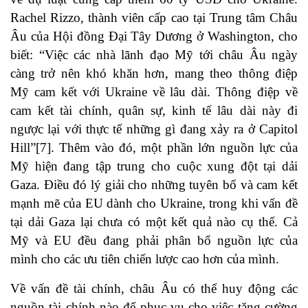
Rachel Rizzo, thành viên cấp cao tại Trung tâm Châu
Âu của Hội đồng Đại Tây Dương ở Washington, cho
biết: “Việc các nhà lãnh đạo Mỹ tới châu Âu ngày
càng trở nên khó khăn hơn, mang theo thông điệp
Mỹ cam kết với Ukraine về lâu dài. Thông điệp về
cam kết tài chính, quân sự, kinh tế lâu dài này đi
ngược lại với thực tế những gì đang xảy ra ở Capitol
Hill”
[7]
. Thêm vào đó, một phần lớn nguồn lực của
Mỹ hiện đang tập trung cho cuộc xung đột tại dải
Gaza. Điều đó lý giải cho những tuyên bố và cam kết
mạnh mẽ của EU dành cho Ukraine, trong khi vấn đề
tại dải Gaza lại chưa có một kết quả nào cụ thể. Cả
Mỹ và EU đều đang phải phân bổ nguồn lực của
mình cho các ưu tiên chiến lược cao hơn của mình.
Về vấn đề tài chính, châu Âu có thể huy động các
nguồn tài chính nào để phục vụ cho việc tăng cường