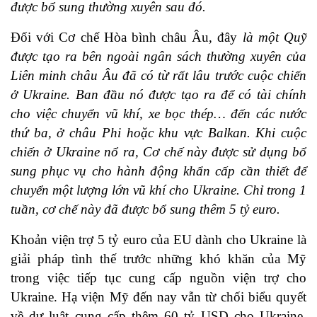
được bổ sung thường xuyên sau đó.
Đối với Cơ chế Hòa bình châu Âu, đây
là một Quỹ
được tạo ra bên ngoài ngân sách thường xuyên của
Liên minh châu Âu đã có từ rất lâu trước cuộc chiến
ở Ukraine. Ban đầu nó được tạo ra để có tài chính
cho việc chuyển vũ khí, xe bọc thép… đến các nước
thứ ba, ở châu Phi hoặc khu vực Balkan. Khi cuộc
chiến ở Ukraine nổ ra, Cơ chế này được sử dụng bổ
sung phục vụ cho hành động khẩn cấp cần thiết để
chuyển một lượng lớn vũ khí cho Ukraine. Chỉ trong 1
tuần, cơ chế này đã được bổ sung thêm 5 tỷ euro.
Khoản viện trợ 5 tỷ euro của EU dành cho Ukraine là
giải pháp tình thế trước những khó khăn của Mỹ
trong việc tiếp tục cung cấp nguồn viện trợ cho
Ukraine. Hạ viện Mỹ đến nay vẫn từ chối biểu quyết
về dự luật cung cấp thêm 60 tỷ USD cho Ukraine.