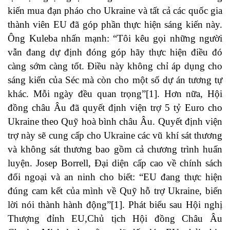
kiến mua đạn pháo cho Ukraine và tất cả các quốc gia
thành viên EU đã góp phần thực hiện sáng kiến ​​này.
Ông Kuleba nhấn mạnh: “Tôi kêu gọi những người
vẫn đang dự định đóng góp hãy thực hiện điều đó
càng sớm càng tốt. Điều này không chỉ áp dụng cho
sáng kiến ​​​​của Séc mà còn cho một số dự án tương tự
khác. Mỗi ngày đều quan trọng”
[1]
. Hơn nữa, Hội
đồng châu Âu đã quyết định viện trợ 5 tỷ Euro cho
Ukraine theo Quỹ hoà bình châu Âu. Quyết định viện
trợ này sẽ cung cấp cho Ukraine các vũ khí sát thương
và không sát thương bao gồm cả chương trình huấn
luyện. Josep Borrell, Đại diện cấp cao về chính sách
đối ngoại và an ninh cho biết: “EU đang thực hiện
đúng cam kết của mình về Quỹ hỗ trợ Ukraine, biến
lời nói thành hành động”
[1]
. Phát biểu sau Hội nghị
Thượng đỉnh EU,Chủ tịch Hội đồng Châu Âu