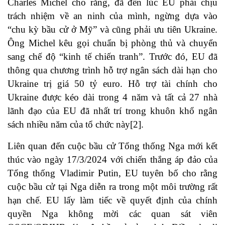
Charles Michel cho rằng, đã đến lúc EU phải chịu
trách nhiệm về an ninh của mình, ngừng dựa vào
“chu kỳ bầu cử ở Mỹ” và cũng phải ưu tiên Ukraine.
Ông Michel kêu gọi chuẩn bị phòng thủ và chuyển
sang chế độ “kinh tế chiến tranh”. Trước đó, EU đã
thông qua chương trình hỗ trợ ngân sách dài hạn cho
Ukraine trị giá 50 tỷ euro. Hỗ trợ tài chính cho
Ukraine được kéo dài trong 4 năm và tất cả 27 nhà
lãnh đạo của EU đã nhất trí trong khuôn khổ ngân
sách nhiều năm của tổ chức này
[2]
.
Liên quan đến cuộc bầu cử Tổng thống Nga mới kết
thúc vào ngày 17/3/2024 với chiến thắng áp đảo của
Tổng thống Vladimir Putin, EU tuyên bố cho rằng
cuộc bầu cử tại Nga diễn ra trong một môi trường rất
hạn chế. EU lấy làm tiếc về quyết định của chính
quyền Nga không mời các quan sát viên