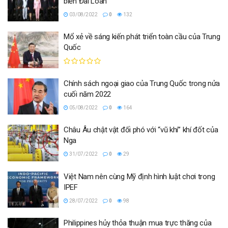
biển Đài Loan
03/08/2022
0
132
Mổ xẻ về sáng kiến phát triển toàn cầu của Trung
Quốc
Chính sách ngoại giao của Trung Quốc trong nửa
cuối năm 2022
05/08/2022
0
164
Châu Âu chật vật đối phó với “vũ khí” khí đốt của
Nga
31/07/2022
0
29
Việt Nam nên cùng Mỹ định hình luật chơi trong
IPEF
28/07/2022
0
98
Philippines hủy thỏa thuận mua trực thăng của