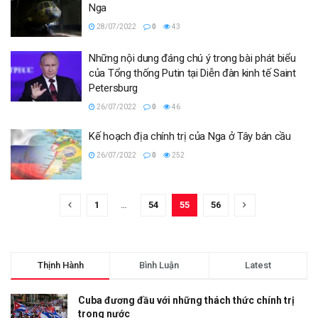
Nga
28/07/2022
0
43
Những nội dung đáng chú ý trong bài phát biểu
của Tổng thống Putin tại Diễn đàn kinh tế Saint
Petersburg
26/07/2022
0
46
Kế hoạch địa chính trị của Nga ở Tây bán cầu
26/07/2022
0
252
1
…
54
55
56
Thịnh Hành
Bình Luận
Latest
Cuba đương đầu với những thách thức chính trị
trong nước