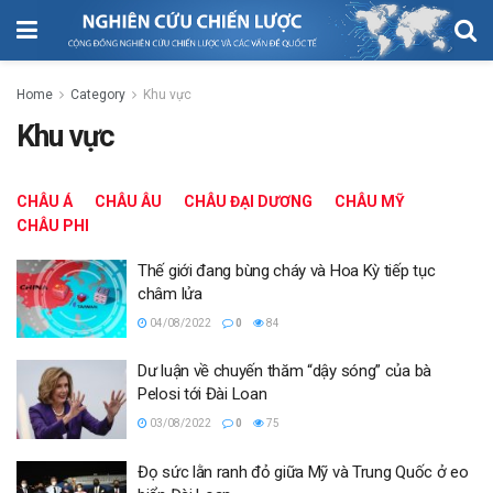
Home
Category
Khu vực
Khu vực
CHÂU Á
CHÂU ÂU
CHÂU ĐẠI DƯƠNG
CHÂU MỸ
CHÂU PHI
Thế giới đang bùng cháy và Hoa Kỳ tiếp tục
châm lửa
04/08/2022
0
84
Dư luận về chuyến thăm “dậy sóng” của bà
Pelosi tới Đài Loan
03/08/2022
0
75
Đọ sức lằn ranh đỏ giữa Mỹ và Trung Quốc ở eo