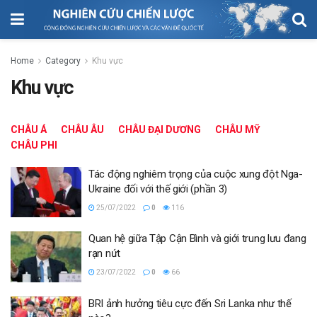
Home
Category
Khu vực
Khu vực
CHÂU Á
CHÂU ÂU
CHÂU ĐẠI DƯƠNG
CHÂU MỸ
CHÂU PHI
Tác động nghiêm trọng của cuộc xung đột Nga-
Ukraine đối với thế giới (phần 3)
25/07/2022
0
116
Quan hệ giữa Tập Cận Bình và giới trung lưu đang
rạn nứt
23/07/2022
0
66
BRI ảnh hưởng tiêu cực đến Sri Lanka như thế