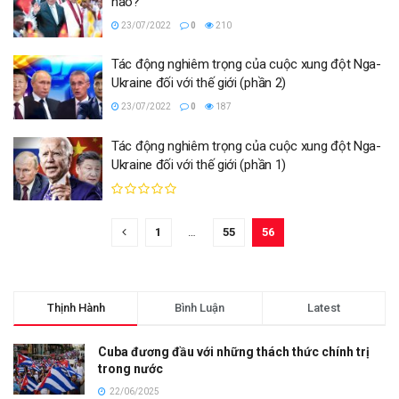
nào?
23/07/2022
0
210
Tác động nghiêm trọng của cuộc xung đột Nga-
Ukraine đối với thế giới (phần 2)
23/07/2022
0
187
Tác động nghiêm trọng của cuộc xung đột Nga-
Ukraine đối với thế giới (phần 1)
1
…
55
56
Thịnh Hành
Bình Luận
Latest
Cuba đương đầu với những thách thức chính trị
trong nước
22/06/2025