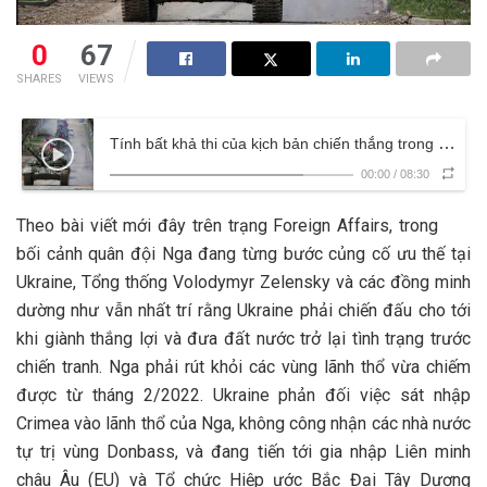
0
67
SHARES
VIEWS
Tính bất khả thi của kịch bản chiến thắng trong cuộc chiến Nga-Ukraine
00:00
/
08:30
Theo bài viết mới đây trên trạng Foreign Affairs, trong
bối cảnh quân đội Nga đang từng bước củng cố ưu thế tại
Ukraine, Tổng thống Volodymyr Zelensky và các đồng minh
dường như vẫn nhất trí rằng Ukraine phải chiến đấu cho tới
khi giành thắng lợi và đưa đất nước trở lại tình trạng trước
chiến tranh. Nga phải rút khỏi các vùng lãnh thổ vừa chiếm
được từ tháng 2/2022. Ukraine phản đối việc sát nhập
Crimea vào lãnh thổ của Nga, không công nhận các nhà nước
tự trị vùng Donbass, và đang tiến tới gia nhập Liên minh
châu Âu (EU) và Tổ chức Hiệp ước Bắc Đại Tây Dương