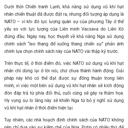
Dưới thời Chiến tranh Lạnh, khả năng sử dụng vũ khí hạt
nhân chiến thuật đã được đặt ra, nhưng đối tượng áp dụng là
NATO – vì khi đó lực lượng quân sự của phương Tây ở thế
yếu so với lực lượng của Liên minh Vacsava do Liên Xô
đứng đầu. Ngày nay, học thuyết về khả năng Nga sử dụng
chính sách “leo thang để xuống thang chiến sự” phản ánh
chính lựa chọn chính sách này của NATO vài thập kỷ trước.
Trên thực tế, ở thời điểm đó, việc NATO sử dụng vũ khí hạt
nhân chỉ dừng lại ở lời nói, chứ chưa thành hành động. Giải
pháp này khó có thể đạt được sự đồng thuận trong liên
minh, vì việc một bên sử dụng vũ khí hạt nhân sẽ kích động
đòn đáp trả từ phía đối thủ, cuối cùng sẽ gây ra thảm họa.
Hy vọng sự lo lắng này sẽ khiến Nga từ bỏ ý nghĩ sử dụng
vũ khí hạt nhân ở thời điểm hiện tại.
Tuy nhiên, các nhà hoạch định chính sách của NATO không
nên chỉ dựa vào sự kiềm chế của Nga. Putin có nhiều thứ để