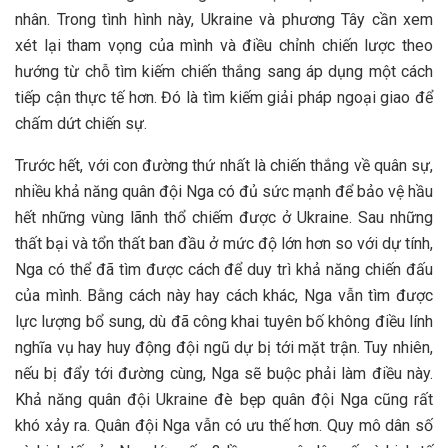
nhân. Trong tình hình này, Ukraine và phương Tây cần xem
xét lại tham vọng của mình và điều chỉnh chiến lược theo
hướng từ chỗ tìm kiếm chiến thắng sang áp dụng một cách
tiếp cận thực tế hơn. Đó là tìm kiếm giải pháp ngoại giao để
chấm dứt chiến sự.
Trước hết, với con đường thứ nhất là chiến thắng về quân sự,
nhiều khả năng quân đội Nga có đủ sức mạnh để bảo vệ hầu
hết những vùng lãnh thổ chiếm được ở Ukraine. Sau những
thất bại và tổn thất ban đầu ở mức độ lớn hơn so với dự tính,
Nga có thể đã tìm được cách để duy trì khả năng chiến đấu
của mình. Bằng cách này hay cách khác, Nga vẫn tìm được
lực lượng bổ sung, dù đã công khai tuyên bố không điều lính
nghĩa vụ hay huy động đội ngũ dự bị tới mặt trận. Tuy nhiên,
nếu bị đẩy tới đường cùng, Nga sẽ buộc phải làm điều này.
Khả năng quân đội Ukraine đè bẹp quân đội Nga cũng rất
khó xảy ra. Quân đội Nga vẫn có ưu thế hơn. Quy mô dân số