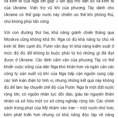
và kinh tế của Nga lớn gấp 3 lần quy mô dân số và kinh tế
của Ukraine. Viện trợ vũ khí của phương Tây dành cho
Ukraine có thể giúp nước này chiếm ưu thế khi phòng thủ,
chứ không phải tấn công.
Với con đường thứ hai, khả năng giành chiến thắng qua
Moskva cũng không khả thi. Nga có đủ khả năng tự chủ về
kinh tế. Bên cạnh đó, Putin vẫn duy trì khả năng kiểm soát ở
mức độ đủ để không bị buộc phải từ bỏ những gì đã đạt
được ở Ukraine. Các lệnh cấm vận của phương Tây có thể
khiến cuộc sống của dân Nga khó khăn hơn và ngăn cản các
công ty sản xuất vũ khí của Nga tiếp cận nguồn cung cấp
các linh kiện điện tử tinh vi, nhưng những kết quả này không
đủ để làm lay chuyển chế độ của Putin. Nga là một đất nước
rộng lớn, có nguồn nhân lực dồi dào, giàu tài nguyên thiên
nhiên và sở hữu một cơ sở công nghiệp rộng lớn. Các chính
sách trừng phạt của Mỹ nhằm vào Iran – một nước nhỏ hơn,
kém phát triển hơn nhưng có khả năng độc lập về năng