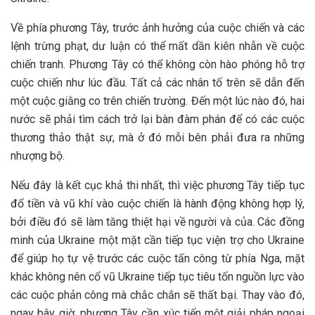
Về phía phương Tây, trước ảnh hưởng của cuộc chiến và các
lệnh trừng phạt, dư luận có thể mất dần kiên nhẫn về cuộc
chiến tranh. Phương Tây có thể không còn hào phóng hỗ trợ
cuộc chiến như lúc đầu. Tất cả các nhân tố trên sẽ dẫn đến
một cuộc giằng co trên chiến trường. Đến một lúc nào đó, hai
nước sẽ phải tìm cách trở lại bàn đàm phán để có các cuộc
thương thảo thật sự, mà ở đó mỗi bên phải đưa ra những
nhượng bộ.
Nếu đây là kết cục khả thi nhất, thì việc phương Tây tiếp tục
đổ tiền và vũ khí vào cuộc chiến là hành động không hợp lý,
bởi điều đó sẽ làm tăng thiệt hại về người và của. Các đồng
minh của Ukraine một mặt cần tiếp tục viện trợ cho Ukraine
để giúp họ tự vệ trước các cuộc tấn công từ phía Nga, mặt
khác không nên cổ vũ Ukraine tiếp tục tiêu tốn nguồn lực vào
các cuộc phản công mà chắc chắn sẽ thất bại. Thay vào đó,
ngay bây giờ, phương Tây cần xúc tiến một giải pháp ngoại