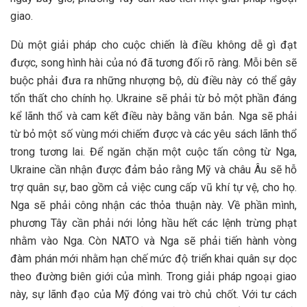
giao.
Dù một giải pháp cho cuộc chiến là điều không dễ gì đạt
được, song hình hài của nó đã tương đối rõ ràng. Mỗi bên sẽ
buộc phải đưa ra những nhượng bộ, dù điều này có thể gây
tổn thất cho chính họ. Ukraine sẽ phải từ bỏ một phần đáng
kể lãnh thổ và cam kết điều này bằng văn bản. Nga sẽ phải
từ bỏ một số vùng mới chiếm được và các yêu sách lãnh thổ
trong tương lai. Để ngăn chặn một cuộc tấn công từ Nga,
Ukraine cần nhận được đảm bảo rằng Mỹ và châu Âu sẽ hỗ
trợ quân sự, bao gồm cả việc cung cấp vũ khí tự vệ, cho họ.
Nga sẽ phải công nhận các thỏa thuận này. Về phần mình,
phương Tây cần phải nới lỏng hầu hết các lệnh trừng phạt
nhằm vào Nga. Còn NATO và Nga sẽ phải tiến hành vòng
đàm phán mới nhằm hạn chế mức độ triển khai quân sự dọc
theo đường biên giới của mình. Trong giải pháp ngoại giao
này, sự lãnh đạo của Mỹ đóng vai trò chủ chốt. Với tư cách