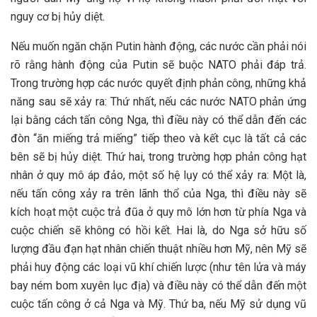
nguy cơ bị hủy diệt.
Nếu muốn ngăn chặn Putin hành động, các nước cần phải nói
rõ rằng hành động của Putin sẽ buộc NATO phải đáp trả.
Trong trường hợp các nước quyết định phản công, những khả
năng sau sẽ xảy ra: Thứ nhất, nếu các nước NATO phản ứng
lại bằng cách tấn công Nga, thì điều này có thể dẫn đến các
đòn “ăn miếng trả miếng” tiếp theo và kết cục là tất cả các
bên sẽ bị hủy diệt. Thứ hai, trong trường hợp phản công hạt
nhân ở quy mô áp đảo, một số hệ lụy có thể xảy ra: Một là,
nếu tấn công xảy ra trên lãnh thổ của Nga, thì điều này sẽ
kích hoạt một cuộc trả đũa ở quy mô lớn hơn từ phía Nga và
cuộc chiến sẽ không có hồi kết. Hai là, do Nga sở hữu số
lượng đầu đạn hạt nhân chiến thuật nhiều hơn Mỹ, nên Mỹ sẽ
phải huy động các loại vũ khí chiến lược (như tên lửa và máy
bay ném bom xuyên lục địa) và điều này có thể dẫn đến một
cuộc tấn công ở cả Nga và Mỹ. Thứ ba, nếu Mỹ sử dụng vũ