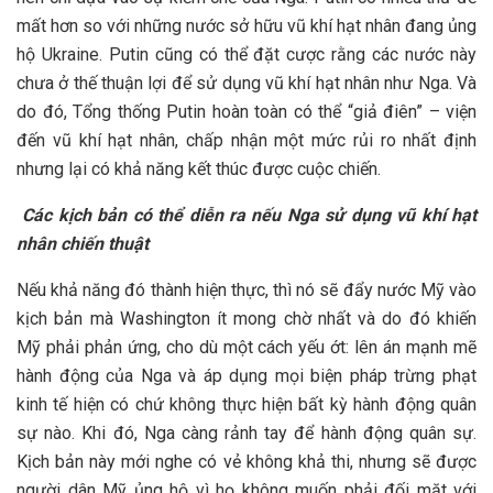
mất hơn so với những nước sở hữu vũ khí hạt nhân đang ủng
hộ Ukraine. Putin cũng có thể đặt cược rằng các nước này
chưa ở thế thuận lợi để sử dụng vũ khí hạt nhân như Nga. Và
do đó, Tổng thống Putin hoàn toàn có thể “giả điên” – viện
đến vũ khí hạt nhân, chấp nhận một mức rủi ro nhất định
nhưng lại có khả năng kết thúc được cuộc chiến.
Các kịch bản có thể diễn ra nếu Nga sử dụng vũ khí hạt
nhân chiến thuật
Nếu khả năng đó thành hiện thực, thì nó sẽ đẩy nước Mỹ vào
kịch bản mà Washington ít mong chờ nhất và do đó khiến
Mỹ phải phản ứng, cho dù một cách yếu ớt: lên án mạnh mẽ
hành động của Nga và áp dụng mọi biện pháp trừng phạt
kinh tế hiện có chứ không thực hiện bất kỳ hành động quân
sự nào. Khi đó, Nga càng rảnh tay để hành động quân sự.
Kịch bản này mới nghe có vẻ không khả thi, nhưng sẽ được
người dân Mỹ ủng hộ vì họ không muốn phải đối mặt với