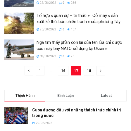
22/08/2022
0
256
Tổ hợp « quân sự – trí thức » : Cỗ máy « sản
xuất kẻ thù, bán chiến tranh » của phương Tây
20/08/2022
0
107
Nga tìm thấy phần còn lại của tên lửa chỉ được
các máy bay NATO sử dụng tại Ukraine
09/08/2022
0
76
1
…
16
17
18
Thịnh Hành
Bình Luận
Latest
Cuba đương đầu với những thách thức chính trị
trong nước
22/06/2025