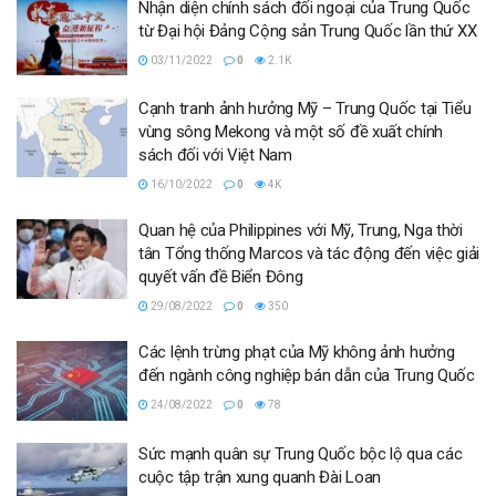
Nhận diện chính sách đối ngoại của Trung Quốc
từ Đại hội Đảng Cộng sản Trung Quốc lần thứ XX
03/11/2022
0
2.1K
Cạnh tranh ảnh hưởng Mỹ – Trung Quốc tại Tiểu
vùng sông Mekong và một số đề xuất chính
sách đối với Việt Nam
16/10/2022
0
4K
Quan hệ của Philippines với Mỹ, Trung, Nga thời
tân Tổng thống Marcos và tác động đến việc giải
quyết vấn đề Biển Đông
29/08/2022
0
350
Các lệnh trừng phạt của Mỹ không ảnh hưởng
đến ngành công nghiệp bán dẫn của Trung Quốc
24/08/2022
0
78
Sức mạnh quân sự Trung Quốc bộc lộ qua các
cuộc tập trận xung quanh Đài Loan