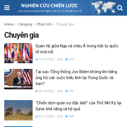
Home
Category
Phân tích
Chuyên gia
Chuyên gia
Quan hệ giữa Nga và châu Á trong trật tự quốc
tế mới nổi
19/12/2022
0
219
Tại sao Tổng thống Joe Biden không lên tiếng
ủng hộ các cuộc biểu tình tại Trung Quốc và
Iran?
03/12/2022
0
135
“Chiến dịch quân sự đặc biệt” của Thổ Nhĩ Kỳ tại
Syria: khả năng và hệ quả
24/11/2022
0
106