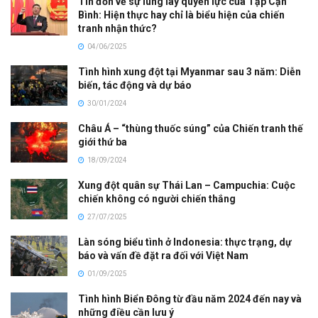
Tin đồn về sự lung lay quyền lực của Tập Cận
Bình: Hiện thực hay chỉ là biểu hiện của chiến
tranh nhận thức?
04/06/2025
Tình hình xung đột tại Myanmar sau 3 năm: Diễn
biến, tác động và dự báo
30/01/2024
Châu Á – “thùng thuốc súng” của Chiến tranh thế
giới thứ ba
18/09/2024
Xung đột quân sự Thái Lan – Campuchia: Cuộc
chiến không có người chiến thắng
27/07/2025
Làn sóng biểu tình ở Indonesia: thực trạng, dự
báo và vấn đề đặt ra đối với Việt Nam
01/09/2025
Tình hình Biển Đông từ đầu năm 2024 đến nay và
những điều cần lưu ý