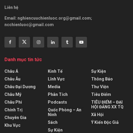
Liên hệ
Email:
nghiencuuchienluoc.org@gmail.com
;
ncchienluoc@gmail.com
Danh mục tin tức
Châu Á
Kinh Tế
Sự Kiện
Châu Âu
Lĩnh Vực
Thông Báo
Châu Đại Dương
Media
Thư Viện
Châu Mỹ
Phân Tích
Tiêu Điểm
Châu Phi
Podcasts
TIÊU ĐIỂM – ĐẠI
HỘI ĐẢNG XX TQ
Chính Trị
Quốc Phòng – An
Ninh
Xã Hội
Chuyên Gia
Sách
Ý Kiến Độc Giả
Khu Vực
Sự Kiện