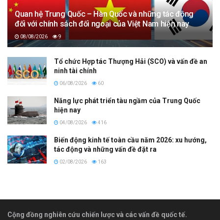
Quan hệ Trung Quốc – Hàn Quốc và những tác động
đối với chính sách đối ngoại của Việt Nam hiện nay
08/08/2026
9
Tổ chức Hợp tác Thượng Hải (SCO) và vấn đề an
ninh tài chính
06/08/2026
60
Năng lực phát triển tàu ngầm của Trung Quốc
hiện nay
04/08/2026
416
Biến động kinh tế toàn cầu năm 2026: xu hướng,
tác động và những vấn đề đặt ra
02/08/2026
163
Cộng đồng nghiên cứu chiến lược và các vấn đề quốc tế.