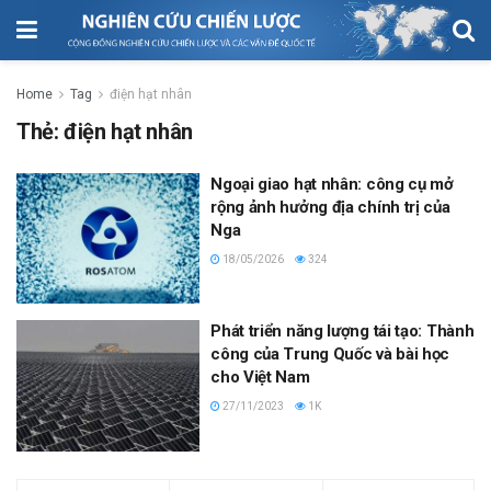
Home
Tag
điện hạt nhân
Thẻ:
điện hạt nhân
Ngoại giao hạt nhân: công cụ mở
rộng ảnh hưởng địa chính trị của
Nga
18/05/2026
324
Phát triển năng lượng tái tạo: Thành
công của Trung Quốc và bài học
cho Việt Nam
27/11/2023
1K