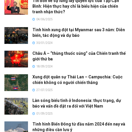
Tin đồn về sự lung lay quyền lực của Tập Cận
Bình: Hiện thực hay chỉ là biểu hiện của chiến
tranh nhận thức?
04/06/2025
Tình hình xung đột tại Myanmar sau 3 năm: Diễn
biến, tác động và dự báo
30/01/2024
Châu Á – “thùng thuốc súng” của Chiến tranh thế
giới thứ ba
18/09/2024
Xung đột quân sự Thái Lan – Campuchia: Cuộc
chiến không có người chiến thắng
27/07/2025
Làn sóng biểu tình ở Indonesia: thực trạng, dự
báo và vấn đề đặt ra đối với Việt Nam
01/09/2025
Tình hình Biển Đông từ đầu năm 2024 đến nay và
những điều cần lưu ý