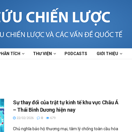
PHÂN TÍCH
THƯ VIỆN
PODCASTS
GIỚI THIỆU
Sự thay đổi của trật tự kinh tế khu vực Châu Á
– Thái Bình Dương hiện nay
22/02/2026
0
679
Chủ nghĩa bảo hộ thương mại, tâm lý chống toàn cầu hóa