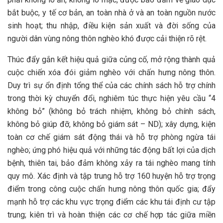
bắt buộc, y tế cơ bản, an toàn nhà ở và an toàn nguồn nước
sinh hoạt; thu nhập, điều kiện sản xuất và đời sống của
người dân vùng nông thôn nghèo khó được cải thiện rõ rệt.
Thúc đẩy gắn kết hiệu quả giữa củng cố, mở rộng thành quả
cuộc chiến xóa đói giảm nghèo với chấn hưng nông thôn.
Duy trì sự ổn định tổng thể của các chính sách hỗ trợ chính
trong thời kỳ chuyển đổi, nghiêm túc thực hiện yêu cầu “4
không bỏ” (không bỏ trách nhiệm, không bỏ chính sách,
không bỏ giúp đỡ, không bỏ giám sát – ND); xây dựng, kiện
toàn cơ chế giám sát động thái và hỗ trợ phòng ngừa tái
nghèo; ứng phó hiệu quả với những tác động bất lợi của dịch
bệnh, thiên tai, bảo đảm không xảy ra tái nghèo mang tính
quy mô. Xác định và tập trung hỗ trợ 160 huyện hỗ trợ trọng
điểm trong công cuộc chấn hưng nông thôn quốc gia; đẩy
mạnh hỗ trợ các khu vực trọng điểm các khu tái định cư tập
trung; kiên trì và hoàn thiện các cơ chế hợp tác giữa miền