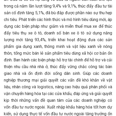
trong cả năm lần lượt tăng 9,4% và 9,1%, thúc đẩy đầu tư tài
sản cố định tăng 5,1%, đã bù đắp được phần nào sự thu hẹp
chi tiêu. Phát triển các hình thức và mô hình tiêu dùng mới, áp
dụng các biện pháp như giảm và miễn thuế mua xe để thúc
đẩy tiêu thụ xe ô tô, doanh số bán xe ô tô sử dụng năng
lượng mới tăng 93,4%, triển khai hoạt động đưa các sản
phẩm gia dụng xanh, thông minh và vật liệu xanh về nông
thôn, tổng mức bán lẻ sản phẩm tiêu dùng xã hội cơ bản ổn
định. Ban hành các biện pháp hỗ trợ tài chính để hỗ trợ và cải
thiện nhu cầu nhà nhà ở, thúc đẩy vững chắc công tác bàn
giao nhà và ổn định đời sống dân sinh. Giúp các doanh
nghiệp thương mại giải quyết các vấn đề khó khăn về vật
liệu, nhân công và logistics, nâng cao hiệu quả phân phối và
vận chuyển hàng hóa tại các cửa khẩu, đáp ứng và giải quyết
kịp thời những vấn đề quan tâm của các doanh nghiệp có
vốn đầu tư nước ngoài. Xuất nhập khẩu hàng hóa tốt hơn dự
kiến, sử dụng thực tế vốn đầu tư nước ngoài tăng trưởng ổn