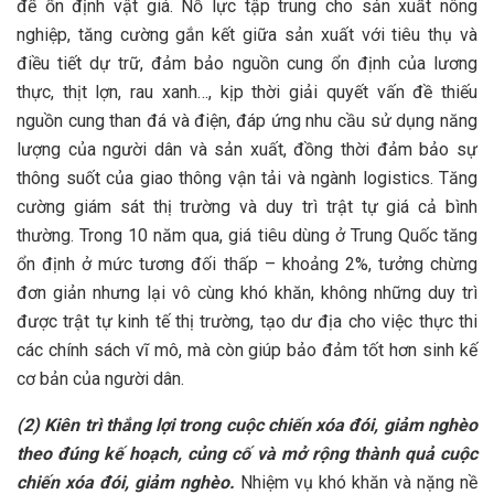
để ổn định vật giá. Nỗ lực tập trung cho sản xuất nông
nghiệp, tăng cường gắn kết giữa sản xuất với tiêu thụ và
điều tiết dự trữ, đảm bảo nguồn cung ổn định của lương
thực, thịt lợn, rau xanh…, kịp thời giải quyết vấn đề thiếu
nguồn cung than đá và điện, đáp ứng nhu cầu sử dụng năng
lượng của người dân và sản xuất, đồng thời đảm bảo sự
thông suốt của giao thông vận tải và ngành logistics. Tăng
cường giám sát thị trường và duy trì trật tự giá cả bình
thường. Trong 10 năm qua, giá tiêu dùng ở Trung Quốc tăng
ổn định ở mức tương đối thấp – khoảng 2%, tưởng chừng
đơn giản nhưng lại vô cùng khó khăn, không những duy trì
được trật tự kinh tế thị trường, tạo dư địa cho việc thực thi
các chính sách vĩ mô, mà còn giúp bảo đảm tốt hơn sinh kế
cơ bản của người dân.
(2) Kiên trì thắng lợi trong cuộc chiến xóa đói, giảm nghèo
theo đúng kế hoạch, củng cố và mở rộng thành quả cuộc
chiến xóa đói, giảm nghèo.
Nhiệm vụ khó khăn và nặng nề