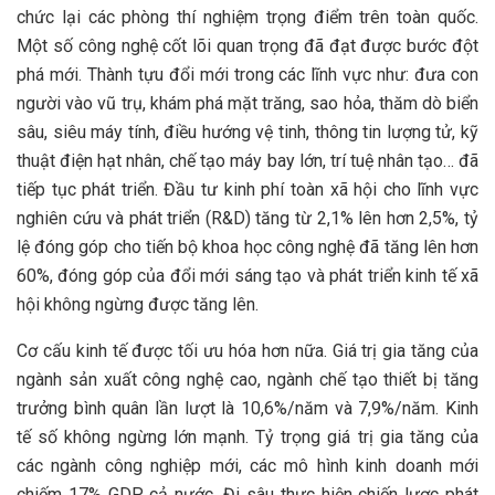
chức lại các phòng thí nghiệm trọng điểm trên toàn quốc.
Một số công nghệ cốt lõi quan trọng đã đạt được bước đột
phá mới. Thành tựu đổi mới trong các lĩnh vực như: đưa con
người vào vũ trụ, khám phá mặt trăng, sao hỏa, thăm dò biển
sâu, siêu máy tính, điều hướng vệ tinh, thông tin lượng tử, kỹ
thuật điện hạt nhân, chế tạo máy bay lớn, trí tuệ nhân tạo… đã
tiếp tục phát triển. Đầu tư kinh phí toàn xã hội cho lĩnh vực
nghiên cứu và phát triển (R&D) tăng từ 2,1% lên hơn 2,5%, tỷ
lệ đóng góp cho tiến bộ khoa học công nghệ đã tăng lên hơn
60%, đóng góp của đổi mới sáng tạo và phát triển kinh tế xã
hội không ngừng được tăng lên.
Cơ cấu kinh tế được tối ưu hóa hơn nữa. Giá trị gia tăng của
ngành sản xuất công nghệ cao, ngành chế tạo thiết bị tăng
trưởng bình quân lần lượt là 10,6%/năm và 7,9%/năm. Kinh
tế số không ngừng lớn mạnh. Tỷ trọng giá trị gia tăng của
các ngành công nghiệp mới, các mô hình kinh doanh mới
chiếm 17% GDP cả nước. Đi sâu thực hiện chiến lược phát