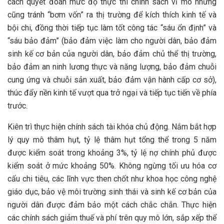
cách quyết đoán mức độ thực thi chính sách vĩ mô nhưng
cũng tránh “bơm vốn” ra thị trường để kích thích kinh tế và
bội chi, đồng thời tiếp tục làm tốt công tác “sáu ổn định” và
“sáu bảo đảm” (bảo đảm việc làm cho người dân, bảo đảm
sinh kế cơ bản của người dân, bảo đảm chủ thể thị trường,
bảo đảm an ninh lương thực và năng lượng, bảo đảm chuỗi
cung ứng và chuỗi sản xuất, bảo đảm vận hành cấp cơ sở),
thúc đẩy nền kinh tế vượt qua trở ngại và tiếp tục tiến về phía
trước.
Kiên trì thực hiện chính sách tài khóa chủ động. Nắm bắt hợp
lý quy mô thâm hụt, tỷ lệ thâm hụt tổng thể trong 5 năm
được kiểm soát trong khoảng 3%, tỷ lệ nợ chính phủ được
kiểm soát ở mức khoảng 50%. Không ngừng tối ưu hóa cơ
cấu chi tiêu, các lĩnh vực then chốt như khoa học công nghệ
giáo dục, bảo vệ môi trường sinh thái và sinh kế cơ bản của
người dân được đảm bảo một cách chắc chắn. Thực hiện
các chính sách giảm thuế và phí trên quy mô lớn, sắp xếp thể