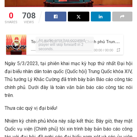
0
708
SHARES
VIEWS
Toàn văn Báo cáo công tác Chính phủ Trung Quốc năm 2023
00:00
/
00:00
Ngày 5/3/2023, tại phiên khai mạc kỳ họp thứ nhất Đại hội
đại biểu nhân dân toàn quốc (Quốc hội) Trung Quốc khóa XIV,
Thủ tướng Lý Khắc Cường đã trình bày bản Báo cáo công tác
chính phủ. Dưới đây là toàn văn bản báo cáo công tác nói
trên.
Thưa các quý vị đại biểu!
Nhiệm kỳ chính phủ khóa này sắp kết thúc. Bây giờ, thay mặt
Quốc vụ viện (Chính phủ) tôi xin trình bày bản báo cáo công
tác với đại hội, đề nghị các đại biểu xem xét và các ủy viên