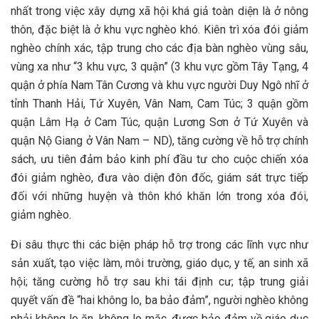
nhất trong việc xây dựng xã hội khá giả toàn diện là ở nông
thôn, đặc biệt là ở khu vực nghèo khó. Kiên trì xóa đói giảm
nghèo chính xác, tập trung cho các địa bàn nghèo vùng sâu,
vùng xa như “3 khu vực, 3 quận” (3 khu vực gồm Tây Tạng, 4
quận ở phía Nam Tân Cương và khu vực người Duy Ngô nhĩ ở
tỉnh Thanh Hải, Tứ Xuyên, Vân Nam, Cam Túc; 3 quận gồm
quận Lâm Hạ ở Cam Túc, quận Lương Sơn ở Tứ Xuyên và
quận Nộ Giang ở Vân Nam – ND), tăng cường về hỗ trợ chính
sách, ưu tiên đảm bảo kinh phí đầu tư cho cuộc chiến xóa
đói giảm nghèo, đưa vào diện đôn đốc, giám sát trực tiếp
đối với những huyện và thôn khó khăn lớn trong xóa đói,
giảm nghèo.
Đi sâu thực thi các biện pháp hỗ trợ trong các lĩnh vực như
sản xuất, tạo việc làm, môi trường, giáo dục, y tế, an sinh xã
hội; tăng cường hỗ trợ sau khi tái định cư; tập trung giải
quyết vấn đề “hai không lo, ba bảo đảm”, người nghèo không
phải không lo ăn, không lo mặc, được bảo đảm về giáo dục