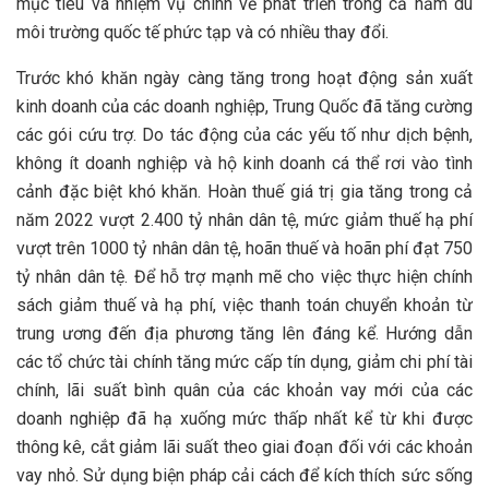
mục tiêu và nhiệm vụ chính về phát triển trong cả năm dù
môi trường quốc tế phức tạp và có nhiều thay đổi.
Trước khó khăn ngày càng tăng trong hoạt động sản xuất
kinh doanh của các doanh nghiệp, Trung Quốc đã tăng cường
các gói cứu trợ. Do tác động của các yếu tố như dịch bệnh,
không ít doanh nghiệp và hộ kinh doanh cá thể rơi vào tình
cảnh đặc biệt khó khăn. Hoàn thuế giá trị gia tăng trong cả
năm 2022 vượt 2.400 tỷ nhân dân tệ, mức giảm thuế hạ phí
vượt trên 1000 tỷ nhân dân tệ, hoãn thuế và hoãn phí đạt 750
tỷ nhân dân tệ. Để hỗ trợ mạnh mẽ cho việc thực hiện chính
sách giảm thuế và hạ phí, việc thanh toán chuyển khoản từ
trung ương đến địa phương tăng lên đáng kể. Hướng dẫn
các tổ chức tài chính tăng mức cấp tín dụng, giảm chi phí tài
chính, lãi suất bình quân của các khoản vay mới của các
doanh nghiệp đã hạ xuống mức thấp nhất kể từ khi được
thông kê, cắt giảm lãi suất theo giai đoạn đối với các khoản
vay nhỏ. Sử dụng biện pháp cải cách để kích thích sức sống