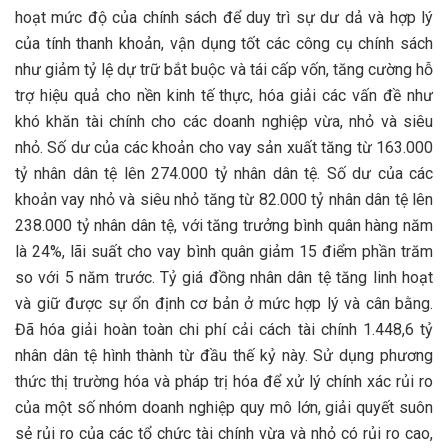
hoạt mức độ của chính sách để duy trì sự dư dả và hợp lý
của tính thanh khoản, vận dụng tốt các công cụ chính sách
như giảm tỷ lệ dự trữ bắt buộc và tái cấp vốn, tăng cường hỗ
trợ hiệu quả cho nền kinh tế thực, hóa giải các vấn đề như
khó khăn tài chính cho các doanh nghiệp vừa, nhỏ và siêu
nhỏ. Số dư của các khoản cho vay sản xuất tăng từ 163.000
tỷ nhân dân tệ lên 274.000 tỷ nhân dân tệ. Số dư của các
khoản vay nhỏ và siêu nhỏ tăng từ 82.000 tỷ nhân dân tệ lên
238.000 tỷ nhân dân tệ, với tăng trưởng bình quân hàng năm
là 24%, lãi suất cho vay bình quân giảm 15 điểm phần trăm
so với 5 năm trước. Tỷ giá đồng nhân dân tệ tăng linh hoạt
và giữ được sự ổn định cơ bản ở mức hợp lý và cân bằng.
Đã hóa giải hoàn toàn chi phí cải cách tài chính 1.448,6 tỷ
nhân dân tệ hình thành từ đầu thế kỷ này. Sử dụng phương
thức thị trường hóa và pháp trị hóa để xử lý chính xác rủi ro
của một số nhóm doanh nghiệp quy mô lớn, giải quyết suôn
sẻ rủi ro của các tổ chức tài chính vừa và nhỏ có rủi ro cao,