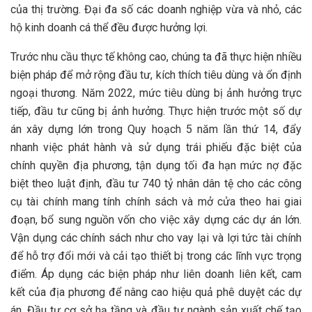
của thị trường. Đại đa số các doanh nghiệp vừa và nhỏ, các
hộ kinh doanh cá thể đều được hưởng lợi.
Trước nhu cầu thực tế không cao, chúng ta đã thực hiện nhiều
biện pháp để mở rộng đầu tư, kích thích tiêu dùng và ổn định
ngoại thương. Năm 2022, mức tiêu dùng bị ảnh hưởng trực
tiếp, đầu tư cũng bị ảnh hưởng. Thực hiện trước một số dự
án xây dựng lớn trong Quy hoạch 5 năm lần thứ 14, đẩy
nhanh việc phát hành và sử dụng trái phiếu đặc biệt của
chính quyền địa phương, tận dụng tối đa hạn mức nợ đặc
biệt theo luật định, đầu tư 740 tỷ nhân dân tệ cho các công
cụ tài chính mang tính chính sách và mở cửa theo hai giai
đoạn, bổ sung nguồn vốn cho việc xây dựng các dự án lớn.
Vận dụng các chính sách như cho vay lại và lợi tức tài chính
để hỗ trợ đổi mới và cải tạo thiết bị trong các lĩnh vực trọng
điểm. Áp dụng các biện pháp như liên doanh liên kết, cam
kết của địa phương để nâng cao hiệu quả phê duyệt các dự
án. Đầu tư cơ sở hạ tầng và đầu tư ngành sản xuất chế tạo