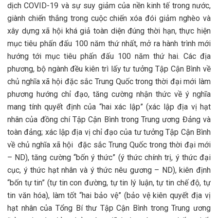
dịch COVID-19 và sự suy giảm của nền kinh tế trong nước,
giành chiến thắng trong cuộc chiến xóa đói giảm nghèo và
xây dựng xã hội khá giả toàn diện đúng thời hạn, thực hiện
mục tiêu phấn đấu 100 năm thứ nhất, mở ra hành trình mới
hướng tới mục tiêu phấn đấu 100 năm thứ hai. Các địa
phương, bộ ngành đều kiên trì lấy tư tưởng Tập Cận Bình về
chủ nghĩa xã hội đặc sắc Trung Quốc trong thời đại mới làm
phương hướng chỉ đạo, tăng cường nhận thức về ý nghĩa
mang tính quyết định của “hai xác lập” (xác lập địa vị hạt
nhân của đồng chí Tập Cận Bình trong Trung ương Đảng và
toàn đảng; xác lập địa vị chỉ đạo của tư tưởng Tập Cận Bình
về chủ nghĩa xã hội đặc sắc Trung Quốc trong thời đại mới
– ND), tăng cường “bốn ý thức” (ý thức chính trị, ý thức đại
cục, ý thức hạt nhân và ý thức nêu gương – ND), kiên định
“bốn tự tin” (tự tin con đường, tự tin lý luận, tự tin chế độ, tự
tin văn hóa), làm tốt “hai bảo vệ” (bảo vệ kiên quyết địa vị
hạt nhân của Tổng Bí thư Tập Cận Bình trong Trung ương