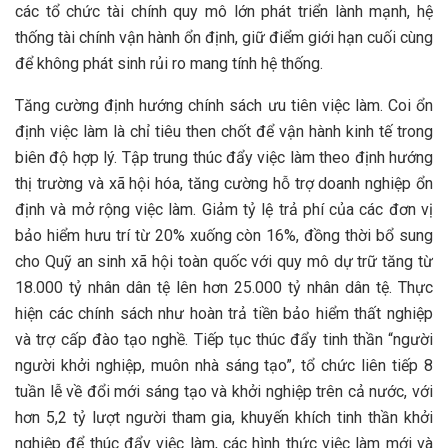
các tổ chức tài chính quy mô lớn phát triển lành mạnh, hệ
thống tài chính vận hành ổn định, giữ điểm giới hạn cuối cùng
để không phát sinh rủi ro mang tính hệ thống.
Tăng cường định hướng chính sách ưu tiên việc làm. Coi ổn
định việc làm là chỉ tiêu then chốt để vận hành kinh tế trong
biên độ hợp lý. Tập trung thúc đẩy việc làm theo định hướng
thị trường và xã hội hóa, tăng cường hỗ trợ doanh nghiệp ổn
định và mở rộng việc làm. Giảm tỷ lệ trả phí của các đơn vị
bảo hiểm hưu trí từ 20% xuống còn 16%, đồng thời bổ sung
cho Quỹ an sinh xã hội toàn quốc với quy mô dự trữ tăng từ
18.000 tỷ nhân dân tệ lên hơn 25.000 tỷ nhân dân tệ. Thực
hiện các chính sách như hoàn trả tiền bảo hiểm thất nghiệp
và trợ cấp đào tạo nghề. Tiếp tục thúc đẩy tinh thần “người
người khởi nghiệp, muôn nhà sáng tạo”, tổ chức liên tiếp 8
tuần lễ về đổi mới sáng tạo và khởi nghiệp trên cả nước, với
hơn 5,2 tỷ lượt người tham gia, khuyến khích tinh thần khởi
nghiệp để thúc đẩy việc làm, các hình thức việc làm mới và