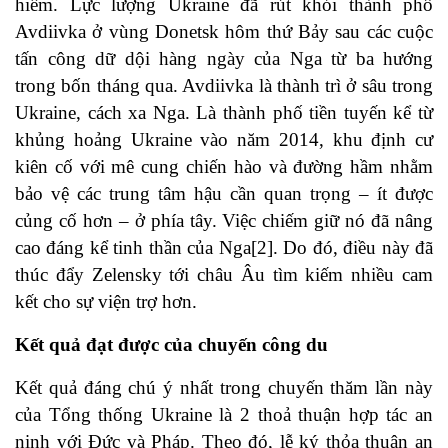
hiểm. Lực lượng Ukraine đã rút khỏi thành phố
Avdiivka ở vùng Donetsk hôm thứ Bảy sau các cuộc
tấn công dữ dội hàng ngày của Nga từ ba hướng
trong bốn tháng qua. Avdiivka là thành trì ở sâu trong
Ukraine, cách xa Nga. Là thành phố tiền tuyến kể từ
khủng hoảng Ukraine vào năm 2014, khu định cư
kiên cố với mê cung chiến hào và đường hầm nhằm
bảo vệ các trung tâm hậu cần quan trọng – ít được
củng cố hơn – ở phía tây. Việc chiếm giữ nó đã nâng
cao đáng kể tinh thần của Nga
[2]
. Do đó, điều này đã
thúc đẩy Zelensky tới châu Âu tìm kiếm nhiều cam
kết cho sự viện trợ hơn.
Kết quả đạt được của chuyến công du
Kết quả đáng chú ý nhất trong chuyến thăm lần này
của Tổng thống Ukraine là 2 thoả thuận hợp tác an
ninh với Đức và Pháp. Theo đó, lễ ký thỏa thuận an