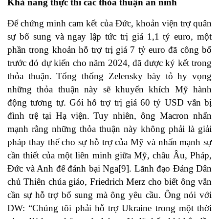
Khả năng thực thi các thỏa thuận an ninh
Để chứng minh cam kết của Đức, khoản viện trợ quân
sự bổ sung và ngay lập tức trị giá 1,1 tỷ euro, một
phần trong khoản hỗ trợ trị giá 7 tỷ euro đã công bố
trước đó dự kiến ​​cho năm 2024, đã được ký kết trong
thỏa thuận. Tổng thống Zelensky bày tỏ hy vọng
những thỏa thuận này sẽ khuyến khích Mỹ hành
động tương tự. Gói hỗ trợ trị giá 60 tỷ USD vẫn bị
đình trệ tại Hạ viện. Tuy nhiên, ông Macron nhấn
mạnh rằng những thỏa thuận này không phải là giải
pháp thay thế cho sự hỗ trợ của Mỹ và nhấn mạnh sự
cần thiết của một liên minh giữa Mỹ, châu Âu, Pháp,
Đức và Anh để đánh bại Nga
[9]
. Lãnh đạo Đảng Dân
chủ Thiên chúa giáo, Friedrich Merz cho biết ông vẫn
cần sự hỗ trợ bổ sung mà ông yêu cầu. Ông nói với
DW: “Chúng tôi phải hỗ trợ Ukraine trong một thời