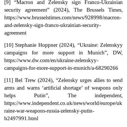
[9]
“Macron and Zelensky sign Franco-Ukrainian
security agreement” (2024), The Brussels Times,
https://www.brusselstimes.com/news/928998/macron-
and-zelensky-sign-franco-ukrainian-security-
agreement
[10]
Stephanie Hoppner (2024), “Ukraine: Zelenskyy
campaigns for more support in Munich”, DW,
https://www.dw.com/en/ukraine-zelenskyy-
campaigns-for-more-support-in-munich/a-68290266
[11]
Bel Trew (2024), “Zelensky urges allies to send
arms and warns ‘artificial shortage’ of weapons only
helps Putin”, The independent,
https://www.independent.co.uk/news/world/europe/uk
raine-war-weapons-russia-zelensky-putin-
b2497991.html