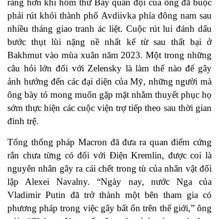
ràng hơn khi hôm thứ Bảy quân đội của ông đã buộc
phải rút khỏi thành phố Avdiivka phía đông nam sau
nhiều tháng giao tranh ác liệt. Cuộc rút lui đánh dấu
bước thụt lùi nặng nề nhất kể từ sau thất bại ở
Bakhmut vào mùa xuân năm 2023. Một trong những
câu hỏi lớn đối với Zelensky là làm thế nào để gây
ảnh hưởng đến các đại diện của Mỹ, những người mà
ông bày tỏ mong muốn gặp mặt nhằm thuyết phục họ
sớm thực hiện các cuộc viện trợ tiếp theo sau thời gian
đình trệ.
Tổng thống pháp Macron đã đưa ra quan điểm cứng
rắn chưa từng có đối với Điện Kremlin, được coi là
nguyên nhân gây ra cái chết trong tù của nhân vật đối
lập Alexei Navalny. “Ngày nay, nước Nga của
Vladimir Putin đã trở thành một bên tham gia có
phương pháp trong việc gây bất ổn trên thế giới,” ông