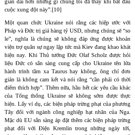
gian dài hơn những gì chúng tôi đã thấy khi bắt đầu
cuộc xung đột này”.
[10]
Một quan chức Ukraine nói rằng các hiệp ước với
Pháp và Đức trị giá hàng tỷ USD, nhưng chúng sẽ “so
le”, nghĩa là chúng sẽ không đáp ứng được khoản
viện trợ quân sự ngay lập tức mà Kiev đang khao khát
hiện nay. Khi Thủ tướng Đức Olaf Scholz được hỏi
liệu Đức có sẵn sàng cung cấp cho Ukraine tên lửa
hành trình tầm xa Taurus hay không, ông chỉ đơn
giản là không cam kết và nói rằng “cần phải có thời
điểm thích hợp”. Thêm nữa, hầu hết các yêu cầu khác
của Tổng thống Ukraine sẽ không sớm được thực
hiện. Lấy ví dụ, các biện pháp trừng phạt của phương
Tây đối với ngành công nghiệp hạt nhân của Nga.
Mặc dù EU sẵn sàng áp đặt thêm các biện pháp trừng
phạt đối với Điện Kremlin trong những ngày tới,