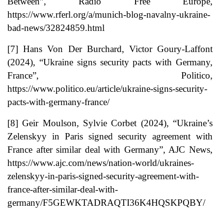
Between”, Radio Free Europe,
https://www.rferl.org/a/munich-blog-navalny-ukraine-
bad-news/32824859.html
[7]
Hans Von Der Burchard, Victor Goury-Laffont
(2024), “Ukraine signs security pacts with Germany,
France”, Politico,
https://www.politico.eu/article/ukraine-signs-security-
pacts-with-germany-france/
[8]
Geir Moulson, Sylvie Corbet (2024), “Ukraine’s
Zelenskyy in Paris signed security agreement with
France after similar deal with Germany”, AJC News,
https://www.ajc.com/news/nation-world/ukraines-
zelenskyy-in-paris-signed-security-agreement-with-
france-after-similar-deal-with-
germany/F5GEWKTADRAQTI36K4HQSKPQBY/