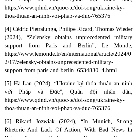
https://www.qdnd.vn/quoc-te/doi-song/ukraine-ky-
thoa-thuan-an-ninh-voi-phap-va-duc-765376
[4]
Cédric Pietralunga, Philipe Ricard, Thomas Wieder
(2024), “Zelensky obtains unprecedented military
support from Paris and Berlin”, Le Monde,
https://www.lemonde.fr/en/international/article/2024/0
2/17/zelensky-obtains-unprecedented-military-
support-from-paris-and-berlin_6534830_4.html
[5]
Hà Lan (2024), “Ukraine ký thỏa thuận an ninh
với Pháp và Đức”, Quân đội nhân dân,
https://www.qdnd.vn/quoc-te/doi-song/ukraine-ky-
thoa-thuan-an-ninh-voi-phap-va-duc-765376
[6]
Rikard Jozwiak (2024), “In Munich, Strong
Rhetoric And Lack Of Action, With Bad News In