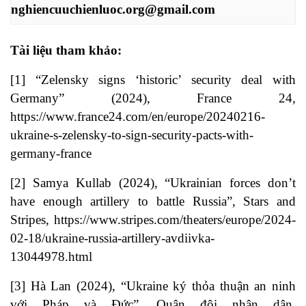
nghiencuuchienluoc.org@gmail.com
Tài liệu tham khảo:
[1]
“Zelensky signs ‘historic’ security deal with
Germany” (2024), France 24,
https://www.france24.com/en/europe/20240216-
ukraine-s-zelensky-to-sign-security-pacts-with-
germany-france
[2]
Samya Kullab (2024), “Ukrainian forces don’t
have enough artillery to battle Russia”, Stars and
Stripes,
https://www.stripes.com/theaters/europe/2024-
02-18/ukraine-russia-artillery-avdiivka-
13044978.html
[3]
Hà Lan (2024), “Ukraine ký thỏa thuận an ninh
với Pháp và Đức”, Quân đội nhân dân,