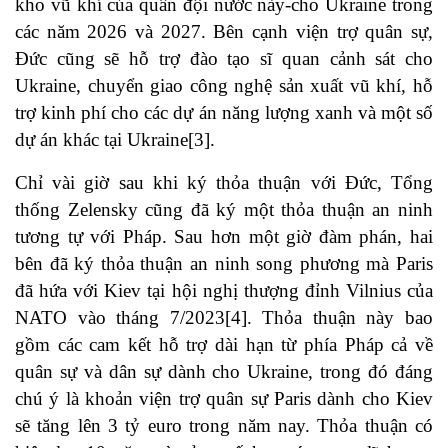
kho vũ khí của quân đội nước này-cho Ukraine trong
các năm 2026 và 2027. Bên cạnh viện trợ quân sự,
Đức cũng sẽ hỗ trợ đào tạo sĩ quan cảnh sát cho
Ukraine, chuyển giao công nghệ sản xuất vũ khí, hỗ
trợ kinh phí cho các dự án năng lượng xanh và một số
dự án khác tại Ukraine
[3]
.
Chỉ vài giờ sau khi ký thỏa thuận với Đức, Tổng
thống Zelensky cũng đã ký một thỏa thuận an ninh
tương tự với Pháp. Sau hơn một giờ đàm phán, hai
bên đã ký thỏa thuận an ninh song phương mà Paris
đã hứa với Kiev tại hội nghị thượng đỉnh Vilnius của
NATO vào tháng 7/2023
[4]
. Thỏa thuận này bao
gồm các cam kết hỗ trợ dài hạn từ phía Pháp cả về
quân sự và dân sự dành cho Ukraine, trong đó đáng
chú ý là khoản viện trợ quân sự Paris dành cho Kiev
sẽ tăng lên 3 tỷ euro trong năm nay. Thỏa thuận có