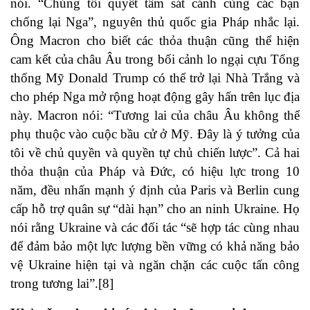
nói. “Chúng tôi quyết tâm sát cánh cùng các bạn
chống lại Nga”, nguyên thủ quốc gia Pháp nhắc lại.
Ông Macron cho biết các thỏa thuận cũng thể hiện
cam kết của châu Âu trong bối cảnh lo ngại cựu Tổng
thống Mỹ Donald Trump có thể trở lại Nhà Trắng và
cho phép Nga mở rộng hoạt động gây hấn trên lục địa
này. Macron nói: “Tương lai của châu Âu không thể
phụ thuộc vào cuộc bầu cử ở Mỹ. Đây là ý tưởng của
tôi về chủ quyền và quyền tự chủ chiến lược”. Cả hai
thỏa thuận của Pháp và Đức, có hiệu lực trong 10
năm, đều nhấn mạnh ý định của Paris và Berlin cung
cấp hỗ trợ quân sự “dài hạn” cho an ninh Ukraine. Họ
nói rằng Ukraine và các đối tác “sẽ hợp tác cùng nhau
để đảm bảo một lực lượng bền vững có khả năng bảo
vệ Ukraine hiện tại và ngăn chặn các cuộc tấn công
trong tương lai”.
[8]