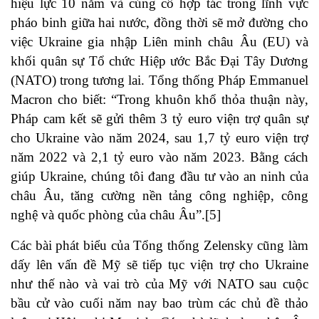
hiệu lực 10 năm và củng cố hợp tác trong lĩnh vực
pháo binh giữa hai nước, đồng thời sẽ mở đường cho
việc Ukraine gia nhập Liên minh châu Âu (EU) và
khối quân sự Tổ chức Hiệp ước Bắc Đại Tây Dương
(NATO) trong tương lai. Tổng thống Pháp Emmanuel
Macron cho biết: “Trong khuôn khổ thỏa thuận này,
Pháp cam kết sẽ gửi thêm 3 tỷ euro viện trợ quân sự
cho Ukraine vào năm 2024, sau 1,7 tỷ euro viện trợ
năm 2022 và 2,1 tỷ euro vào năm 2023. Bằng cách
giúp Ukraine, chúng tôi đang đầu tư vào an ninh của
châu Âu, tăng cường nền tảng công nghiệp, công
nghệ và quốc phòng của châu Âu”.
[5]
Các bài phát biểu của Tổng thống Zelensky cũng làm
dấy lên vấn đề Mỹ sẽ tiếp tục viện trợ cho Ukraine
như thế nào và vai trò của Mỹ với NATO sau cuộc
bầu cử vào cuối năm nay bao trùm các chủ đề thảo