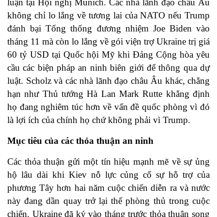
luận tại Hội nghị Munich. Các nhà lãnh đạo châu Âu
không chỉ lo lắng về tương lai của NATO nếu Trump
đánh bại Tổng thống đương nhiệm Joe Biden vào
tháng 11 mà còn lo lắng về gói viện trợ Ukraine trị giá
60 tỷ USD tại Quốc hội Mỹ khi Đảng Cộng hòa yêu
cầu các biện pháp an ninh biên giới để thông qua dự
luật. Scholz và các nhà lãnh đạo châu Âu khác, chẳng
hạn như Thủ tướng Hà Lan Mark Rutte khẳng định
họ đang nghiêm túc hơn về vấn đề quốc phòng vì đó
là lợi ích của chính họ chứ không phải vì Trump.
Mục tiêu của các thỏa thuận an ninh
Các thỏa thuận gửi một tín hiệu mạnh mẽ về sự ủng
hộ lâu dài khi Kiev nỗ lực củng cố sự hỗ trợ của
phương Tây hơn hai năm cuộc chiến diễn ra và nước
này đang dần quay trở lại thế phòng thủ trong cuộc
chiến. Ukraine đã ký vào tháng trước thỏa thuận song