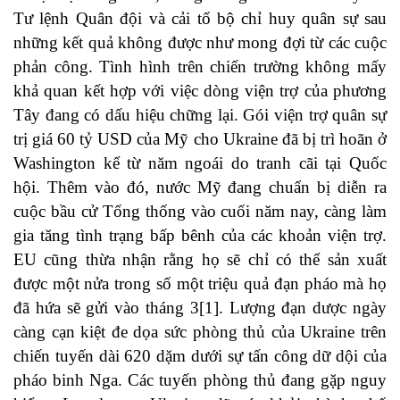
Tư lệnh Quân đội và cải tổ bộ chỉ huy quân sự sau
những kết quả không được như mong đợi từ các cuộc
phản công. Tình hình trên chiến trường không mấy
khả quan kết hợp với việc dòng viện trợ của phương
Tây đang có dấu hiệu chững lại. Gói viện trợ quân sự
trị giá 60 tỷ USD của Mỹ cho Ukraine đã bị trì hoãn ở
Washington kể từ năm ngoái do tranh cãi tại Quốc
hội. Thêm vào đó, nước Mỹ đang chuẩn bị diễn ra
cuộc bầu cử Tổng thống vào cuối năm nay, càng làm
gia tăng tình trạng bấp bênh của các khoản viện trợ.
EU cũng thừa nhận rằng họ sẽ chỉ có thể sản xuất
được một nửa trong số một triệu quả đạn pháo mà họ
đã hứa sẽ gửi vào tháng 3
[1]
. Lượng đạn dược ngày
càng cạn kiệt đe dọa sức phòng thủ của Ukraine trên
chiến tuyến dài 620 dặm dưới sự tấn công dữ dội của
pháo binh Nga. Các tuyến phòng thủ đang gặp nguy