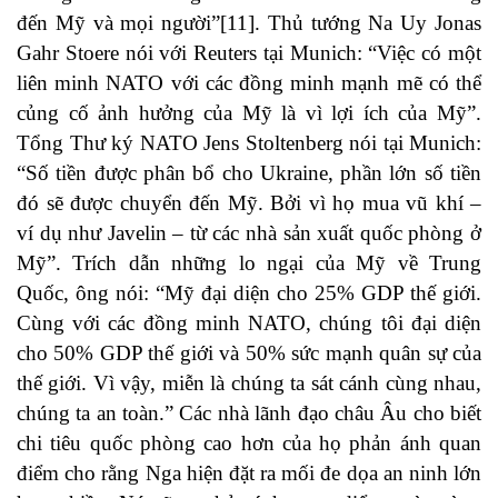
đến Mỹ và mọi người”
[11]
. Thủ tướng Na Uy Jonas
Gahr Stoere nói với Reuters tại Munich: “Việc có một
liên minh NATO với các đồng minh mạnh mẽ có thể
củng cố ảnh hưởng của Mỹ là vì lợi ích của Mỹ”.
Tổng Thư ký NATO Jens Stoltenberg nói tại Munich:
“Số tiền được phân bổ cho Ukraine, phần lớn số tiền
đó sẽ được chuyển đến Mỹ. Bởi vì họ mua vũ khí –
ví dụ như Javelin – từ các nhà sản xuất quốc phòng ở
Mỹ”. Trích dẫn những lo ngại của Mỹ về Trung
Quốc, ông nói: “Mỹ đại diện cho 25% GDP thế giới.
Cùng với các đồng minh NATO, chúng tôi đại diện
cho 50% GDP thế giới và 50% sức mạnh quân sự của
thế giới. Vì vậy, miễn là chúng ta sát cánh cùng nhau,
chúng ta an toàn.” Các nhà lãnh đạo châu Âu cho biết
chi tiêu quốc phòng cao hơn của họ phản ánh quan
điểm cho rằng Nga hiện đặt ra mối đe dọa an ninh lớn