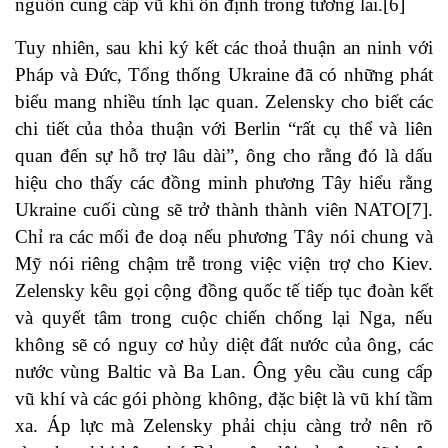
nguồn cung cấp vũ khí ổn định trong tương lai.
[6]
Tuy nhiên, sau khi ký kết các thoả thuận an ninh với
Pháp và Đức, Tổng thống Ukraine đã có những phát
biểu mang nhiều tính lạc quan. Zelensky cho biết các
chi tiết của thỏa thuận với Berlin “rất cụ thể và liên
quan đến sự hỗ trợ lâu dài”, ông cho rằng đó là dấu
hiệu cho thấy các đồng minh phương Tây hiểu rằng
Ukraine cuối cùng sẽ trở thành thành viên NATO
[7]
.
Chỉ ra các mối đe doạ nếu phương Tây nói chung và
Mỹ nói riêng chậm trễ trong việc viện trợ cho Kiev.
Zelensky kêu gọi cộng đồng quốc tế tiếp tục đoàn kết
và quyết tâm trong cuộc chiến chống lại Nga, nếu
không sẽ có nguy cơ hủy diệt đất nước của ông, các
nước vùng Baltic và Ba Lan. Ông yêu cầu cung cấp
vũ khí và các gói phòng không, đặc biệt là vũ khí tầm
xa. Áp lực mà Zelensky phải chịu càng trở nên rõ