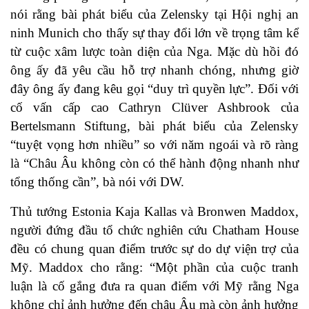
nói rằng bài phát biểu của Zelensky tại Hội nghị an
ninh Munich cho thấy sự thay đổi lớn về trọng tâm kể
từ cuộc xâm lược toàn diện của Nga. Mặc dù hồi đó
ông ấy đã yêu cầu hỗ trợ nhanh chóng, nhưng giờ
đây ông ấy đang kêu gọi “duy trì quyền lực”. Đối với
cố vấn cấp cao Cathryn Clüver Ashbrook của
Bertelsmann Stiftung, bài phát biểu của Zelensky
“tuyệt vọng hơn nhiều” so với năm ngoái và rõ ràng
là “Châu Âu không còn có thể hành động nhanh như
tổng thống cần”, bà nói với DW.
Thủ tướng Estonia Kaja Kallas và Bronwen Maddox,
người đứng đầu tổ chức nghiên cứu Chatham House
đều có chung quan điểm trước sự do dự viện trợ của
Mỹ. Maddox cho rằng: “Một phần của cuộc tranh
luận là cố gắng đưa ra quan điểm với Mỹ rằng Nga
không chỉ ảnh hưởng đến châu Âu mà còn ảnh hưởng