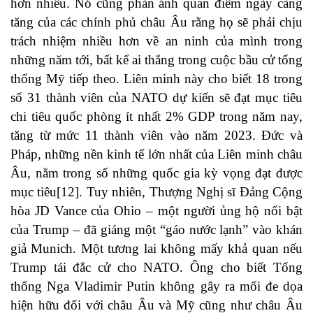
hơn nhiều. Nó cũng phản ánh quan điểm ngày càng
tăng của các chính phủ châu Âu rằng họ sẽ phải chịu
trách nhiệm nhiều hơn về an ninh của mình trong
những năm tới, bất kể ai thắng trong cuộc bầu cử tổng
thống Mỹ tiếp theo. Liên minh này cho biết 18 trong
số 31 thành viên của NATO dự kiến ​​sẽ đạt mục tiêu
chi tiêu quốc phòng ít nhất 2% GDP trong năm nay,
tăng từ mức 11 thành viên vào năm 2023. Đức và
Pháp, những nền kinh tế lớn nhất của Liên minh châu
Âu, nằm trong số những quốc gia kỳ vọng đạt được
mục tiêu
[12]
. Tuy nhiên, Thượng Nghị sĩ Đảng Cộng
hòa JD Vance của Ohio – một người ủng hộ nổi bật
của Trump – đã giáng một “gáo nước lạnh” vào khán
giả Munich. Một tương lai không mấy khả quan nếu
Trump tái đắc cử cho NATO. Ông cho biết Tổng
thống Nga Vladimir Putin không gây ra mối đe dọa
hiện hữu đối với châu Âu và Mỹ cũng như châu Âu