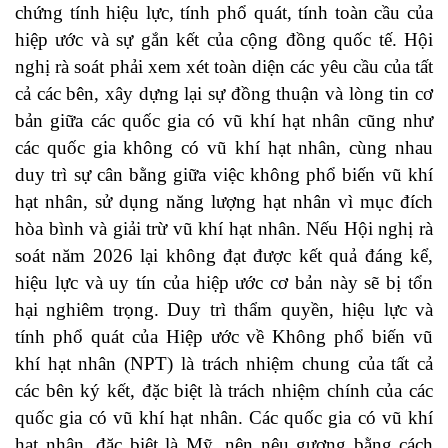
chứng tính hiệu lực, tính phổ quát, tính toàn cầu của
hiệp ước và sự gắn kết của cộng đồng quốc tế. Hội
nghị rà soát phải xem xét toàn diện các yêu cầu của tất
cả các bên, xây dựng lại sự đồng thuận và lòng tin cơ
bản giữa các quốc gia có vũ khí hạt nhân cũng như
các quốc gia không có vũ khí hạt nhân, cùng nhau
duy trì sự cân bằng giữa việc không phổ biến vũ khí
hạt nhân, sử dụng năng lượng hạt nhân vì mục đích
hòa bình và giải trừ vũ khí hạt nhân. Nếu Hội nghị rà
soát năm 2026 lại không đạt được kết quả đáng kể,
hiệu lực và uy tín của hiệp ước cơ bản này sẽ bị tổn
hại nghiêm trọng. Duy trì thẩm quyền, hiệu lực và
tính phổ quát của Hiệp ước về Không phổ biến vũ
khí hạt nhân (NPT) là trách nhiệm chung của tất cả
các bên ký kết, đặc biệt là trách nhiệm chính của các
quốc gia có vũ khí hạt nhân. Các quốc gia có vũ khí
hạt nhân, đặc biệt là Mỹ, nên nêu gương bằng cách