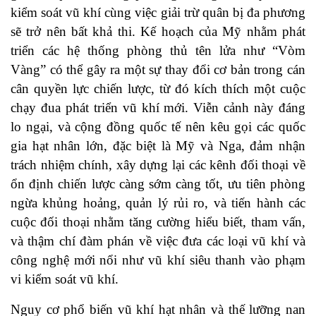
kiểm soát vũ khí cùng việc giải trừ quân bị đa phương
sẽ trở nên bất khả thi. Kế hoạch của Mỹ nhằm phát
triển các hệ thống phòng thủ tên lửa như “Vòm
Vàng” có thể gây ra một sự thay đổi cơ bản trong cán
cân quyền lực chiến lược, từ đó kích thích một cuộc
chạy đua phát triển vũ khí mới. Viễn cảnh này đáng
lo ngại, và cộng đồng quốc tế nên kêu gọi các quốc
gia hạt nhân lớn, đặc biệt là Mỹ và Nga, đảm nhận
trách nhiệm chính, xây dựng lại các kênh đối thoại về
ổn định chiến lược càng sớm càng tốt, ưu tiên phòng
ngừa khủng hoảng, quản lý rủi ro, và tiến hành các
cuộc đối thoại nhằm tăng cường hiểu biết, tham vấn,
và thậm chí đàm phán về việc đưa các loại vũ khí và
công nghệ mới nổi như vũ khí siêu thanh vào phạm
vi kiểm soát vũ khí.
Nguy cơ phổ biến vũ khí hạt nhân và thế lưỡng nan