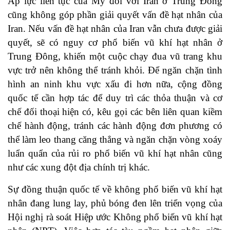
Áp lực liên tục của Mỹ đối với Iran ở Trung Đông
cũng không góp phần giải quyết vấn đề hạt nhân của
Iran. Nếu vấn đề hạt nhân của Iran vẫn chưa được giải
quyết, sẽ có nguy cơ phổ biến vũ khí hạt nhân ở
Trung Đông, khiến một cuộc chạy đua vũ trang khu
vực trở nên không thể tránh khỏi. Để ngăn chặn tình
hình an ninh khu vực xấu đi hơn nữa, cộng đồng
quốc tế cần hợp tác để duy trì các thỏa thuận và cơ
chế đối thoại hiện có, kêu gọi các bên liên quan kiềm
chế hành động, tránh các hành động đơn phương có
thể làm leo thang căng thẳng và ngăn chặn vòng xoáy
luẩn quẩn của rủi ro phổ biến vũ khí hạt nhân cũng
như các xung đột địa chính trị khác.
Sự đồng thuận quốc tế về không phổ biến vũ khí hạt
nhân đang lung lay, phủ bóng đen lên triển vọng của
Hội nghị rà soát Hiệp ước Không phổ biến vũ khí hạt