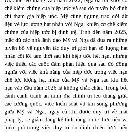
Ukraine leo thang vào năm 2022, Nga đã rút khỏi cơ
chế kiểm chứng của hiệp ước và sau đó tuyên bố đình
chỉ tham gia hiệp ước. Mỹ cũng ngừng trao đổi dữ
liệu về lực lượng hạt nhân với Nga, khiến cơ chế kiểm
chứng của hiệp ước bị đình trệ. Tính đến năm 2025,
mặc dù các nhà lãnh đạo Mỹ và Nga đã đưa ra những
tuyên bố về nguyên tắc duy trì giới hạn số lượng hạt
nhân cốt lõi tạm thời sau khi hiệp ước hết hạn, nhưng
việc thiếu các cuộc đàm phán hiệu quả sau đó đồng
nghĩa với việc khả năng của hiệp ước trong việc hạn
chế lực lượng hạt nhân của Mỹ và Nga sau khi hết
hạn vào đầu năm 2026 là không chắc chắn. Trong bối
cảnh cạnh tranh an ninh địa chính trị leo thang giữa
các cường quốc, việc kiểm soát vũ khí song phương
giữa Mỹ và Nga, ngay cả khi được duy trì về mặt
pháp lý, sẽ giảm đáng kể tính ràng buộc thực tiễn và
hiệu quả trong việc duy trì ổn định chiến lược nếu