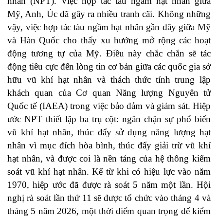
nhân (NPT). Việc hợp tác tàu ngầm hạt nhân giữa
Mỹ, Anh, Úc đã gây ra nhiều tranh cãi. Không những
vậy, việc hợp tác tàu ngầm hạt nhân gần đây giữa Mỹ
và Hàn Quốc cho thấy xu hướng mở rộng các hoạt
động tương tự của Mỹ. Điều này chắc chắn sẽ tác
động tiêu cực đến lòng tin cơ bản giữa các quốc gia sở
hữu vũ khí hạt nhân và thách thức tính trung lập
khách quan của Cơ quan Năng lượng Nguyên tử
Quốc tế (IAEA) trong việc bảo đảm và giám sát. Hiệp
ước NPT thiết lập ba trụ cột: ngăn chặn sự phổ biến
vũ khí hạt nhân, thúc đẩy sử dụng năng lượng hạt
nhân vì mục đích hòa bình, thúc đẩy giải trừ vũ khí
hạt nhân, và được coi là nền tảng của hệ thống kiểm
soát vũ khí hạt nhân. Kể từ khi có hiệu lực vào năm
1970, hiệp ước đã được rà soát 5 năm một lần. Hội
nghị rà soát lần thứ 11 sẽ được tổ chức vào tháng 4 và
tháng 5 năm 2026, một thời điểm quan trọng để kiểm