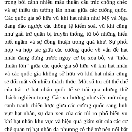
trong bối cảnh nhiều mâu thuẫn cấu trúc chồng chéo
và sự thiếu tin tưởng lẫn nhau giữa các cường quốc.
Các quốc gia sở hữu vũ khí hạt nhân như Mỹ và Nga
đang đảo ngược các thông lệ kiểm soát vũ khí cũng
như giải trừ quân bị truyền thống, từ bỏ những hiểu
biết ngầm và sự đồng thuận trong quá khứ. Sự phối
hợp và hợp tác giữa các cường quốc về vấn đề hạt
nhân đang đứng trước nguy cơ bị xóa bỏ, và “thỏa
thuận lớn” giữa các quốc gia sở hữu vũ khí hạt nhân
và các quốc gia không sở hữu vũ khí hạt nhân cũng
sẽ đối mặt với nhiều thách thức. Một số trụ cột thể chế
của trật tự hạt nhân quốc tế sẽ trải qua những thử
thách nghiêm trọng. Các xu hướng như việc mở rộng
cạnh tranh chiến lược giữa các cường quốc sang lĩnh
vực hạt nhân, sự đan xen của các rủi ro phổ biến vũ
khí hạt nhân khu vực và hiệu quả giảm sút của các cơ
chế quản trị hạt nhân đa phương có thể trở nên nổi bật