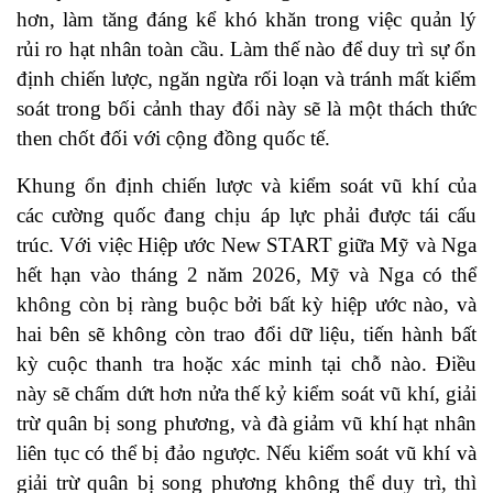
hơn, làm tăng đáng kể khó khăn trong việc quản lý
rủi ro hạt nhân toàn cầu. Làm thế nào để duy trì sự ổn
định chiến lược, ngăn ngừa rối loạn và tránh mất kiểm
soát trong bối cảnh thay đổi này sẽ là một thách thức
then chốt đối với cộng đồng quốc tế.
Khung ổn định chiến lược và kiểm soát vũ khí của
các cường quốc đang chịu áp lực phải được tái cấu
trúc. Với việc Hiệp ước New START giữa Mỹ và Nga
hết hạn vào tháng 2 năm 2026, Mỹ và Nga có thể
không còn bị ràng buộc bởi bất kỳ hiệp ước nào, và
hai bên sẽ không còn trao đổi dữ liệu, tiến hành bất
kỳ cuộc thanh tra hoặc xác minh tại chỗ nào. Điều
này sẽ chấm dứt hơn nửa thế kỷ kiểm soát vũ khí, giải
trừ quân bị song phương, và đà giảm vũ khí hạt nhân
liên tục có thể bị đảo ngược. Nếu kiểm soát vũ khí và
giải trừ quân bị song phương không thể duy trì, thì