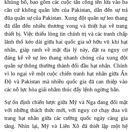
khủng bố, bao gồm các cuộc tấn công tên lửa vào ba
căn cứ không quân lớn của Pakistan, dẫn đến sự trả
đũa quân sự của Pakistan. Xung đột quân sự leo thang
đã dẫn đến nhiều thương vong và thiệt hại về trang
thiết bị. Việc thiếu lòng tin chính trị và các tranh chấp
lãnh thổ kéo dài giữa hai quốc gia sở hữu vũ khí hạt
nhân, giáp ranh về mặt địa lý này, đặt ra nguy cơ
đáng kể về sự leo thang nhanh chóng của xung đột
quân sự thông thường thành đối đầu hạt nhân. Chính
vì lo ngại về một cuộc chiến tranh hạt nhân giữa Ấn
Độ và Pakistan mà nhiều quốc gia đã can thiệp vào
các nỗ lực hòa giải nhằm thúc đẩy lệnh ngừng bắn.
Sự ổn định chiến lược giữa Mỹ và Nga đang đối mặt
với những thách thức mới, với nguy cơ chạy đua vũ
trang hạt nhân giữa các cường quốc ngày càng gia
tăng. Nhìn lại, Mỹ và Liên Xô đã thiết lập một hệ