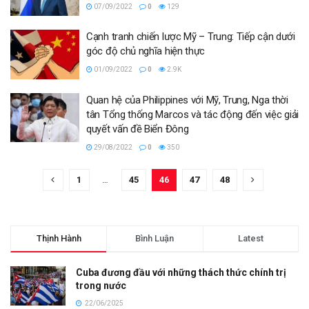
07/09/2022
0
129
Cạnh tranh chiến lược Mỹ – Trung: Tiếp cận dưới
góc độ chủ nghĩa hiện thực
01/09/2022
0
2.9K
Quan hệ của Philippines với Mỹ, Trung, Nga thời
tân Tổng thống Marcos và tác động đến việc giải
quyết vấn đề Biển Đông
29/08/2022
0
350
1
…
45
46
47
48
Thịnh Hành
Bình Luận
Latest
Cuba đương đầu với những thách thức chính trị
trong nước
22/06/2025