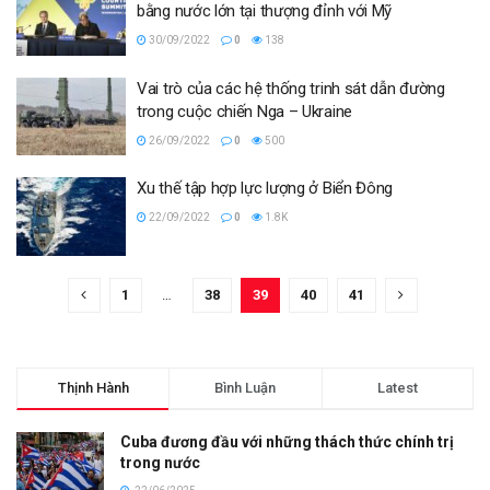
bằng nước lớn tại thượng đỉnh với Mỹ
30/09/2022
0
138
Vai trò của các hệ thống trinh sát dẫn đường
trong cuộc chiến Nga – Ukraine
26/09/2022
0
500
Xu thế tập hợp lực lượng ở Biển Đông
22/09/2022
0
1.8K
1
…
38
39
40
41
Thịnh Hành
Bình Luận
Latest
Cuba đương đầu với những thách thức chính trị
trong nước