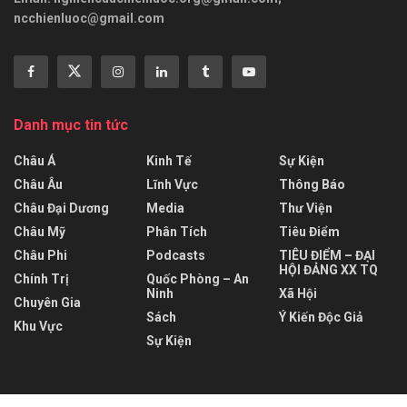
ncchienluoc@gmail.com
Danh mục tin tức
Châu Á
Kinh Tế
Sự Kiện
Châu Âu
Lĩnh Vực
Thông Báo
Châu Đại Dương
Media
Thư Viện
Châu Mỹ
Phân Tích
Tiêu Điểm
Châu Phi
Podcasts
TIÊU ĐIỂM – ĐẠI
HỘI ĐẢNG XX TQ
Chính Trị
Quốc Phòng – An
Ninh
Xã Hội
Chuyên Gia
Sách
Ý Kiến Độc Giả
Khu Vực
Sự Kiện