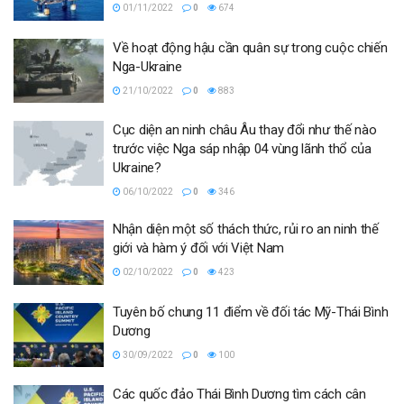
01/11/2022
0
674
Về hoạt động hậu cần quân sự trong cuộc chiến
Nga-Ukraine
21/10/2022
0
883
Cục diện an ninh châu Âu thay đổi như thế nào
trước việc Nga sáp nhập 04 vùng lãnh thổ của
Ukraine?
06/10/2022
0
346
Nhận diện một số thách thức, rủi ro an ninh thế
giới và hàm ý đối với Việt Nam
02/10/2022
0
423
Tuyên bố chung 11 điểm về đối tác Mỹ-Thái Bình
Dương
30/09/2022
0
100
Các quốc đảo Thái Bình Dương tìm cách cân