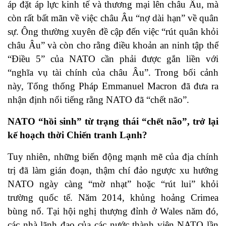
áp đặt áp lực kinh tế và thương mại lên châu Âu, mà
còn rất bất mãn về việc châu Âu “nợ dài hạn” về quân
sự. Ông thường xuyên đề cập đến việc “rút quân khỏi
châu Âu” và còn cho rằng điều khoản an ninh tập thể
“Điều 5” của NATO cần phải được gắn liền với
“nghĩa vụ tài chính của châu Âu”. Trong bối cảnh
này, Tổng thống Pháp Emmanuel Macron đã đưa ra
nhận định nổi tiếng rằng NATO đã “chết não”.
NATO “hồi sinh” từ trạng thái “chết não”, trở lại
kế hoạch thời Chiến tranh Lạnh?
Tuy nhiên, những biến động mạnh mẽ của địa chính
trị đã làm gián đoạn, thậm chí đảo ngược xu hướng
NATO ngày càng “mờ nhạt” hoặc “rút lui” khỏi
trường quốc tế. Năm 2014, khủng hoảng Crimea
bùng nổ. Tại hội nghị thượng đỉnh ở Wales năm đó,
các nhà lãnh đạo của các nước thành viên NATO lần