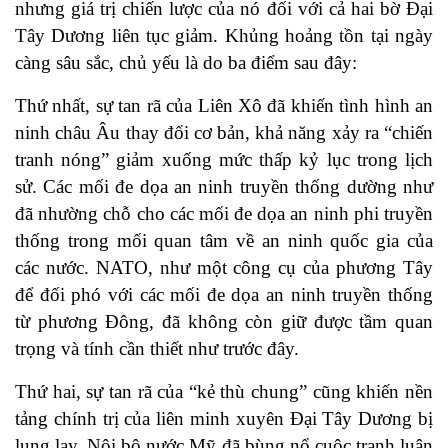
nhưng giá trị chiến lược của nó đối với cả hai bờ Đại
Tây Dương liên tục giảm. Khủng hoảng tồn tại ngày
càng sâu sắc, chủ yếu là do ba điểm sau đây:
Thứ nhất, sự tan rã của Liên Xô đã khiến tình hình an
ninh châu Âu thay đổi cơ bản, khả năng xảy ra “chiến
tranh nóng” giảm xuống mức thấp kỷ lục trong lịch
sử. Các mối đe dọa an ninh truyền thống dường như
đã nhường chỗ cho các mối đe dọa an ninh phi truyền
thống trong mối quan tâm về an ninh quốc gia của
các nước. NATO, như một công cụ của phương Tây
để đối phó với các mối đe dọa an ninh truyền thống
từ phương Đông, đã không còn giữ được tầm quan
trọng và tính cần thiết như trước đây.
Thứ hai, sự tan rã của “kẻ thù chung” cũng khiến nền
tảng chính trị của liên minh xuyên Đại Tây Dương bị
lung lay. Nội bộ nước Mỹ đã bùng nổ cuộc tranh luận