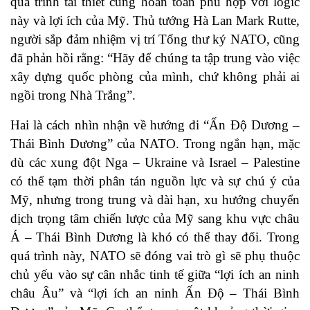
quá trình tái thiết cũng hoàn toàn phù hợp với logic
này và lợi ích của Mỹ. Thủ tướng Hà Lan Mark Rutte,
người sắp đảm nhiệm vị trí Tổng thư ký NATO, cũng
đã phản hồi rằng: “Hãy để chúng ta tập trung vào việc
xây dựng quốc phòng của mình, chứ không phải ai
ngồi trong Nhà Trắng”.
Hai là cách nhìn nhận về hướng đi “Ấn Độ Dương –
Thái Bình Dương” của NATO. Trong ngắn hạn, mặc
dù các xung đột Nga – Ukraine và Israel – Palestine
có thể tạm thời phân tán nguồn lực và sự chú ý của
Mỹ, nhưng trong trung và dài hạn, xu hướng chuyển
dịch trọng tâm chiến lược của Mỹ sang khu vực châu
Á – Thái Bình Dương là khó có thể thay đổi. Trong
quá trình này, NATO sẽ đóng vai trò gì sẽ phụ thuộc
chủ yếu vào sự cân nhắc tinh tế giữa “lợi ích an ninh
châu Âu” và “lợi ích an ninh Ấn Độ – Thái Bình