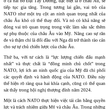
ở cả hai bờ Đại Tây Dương, đặc biệt là ở châu Âu, sẽ
tiếp tục gia tăng. Trong tương lai gần, vai trò của
NATO như một trụ cột an ninh quan trọng nhất của
châu Âu khó có thể thay đổi. Và nó có khả năng sẽ
đóng vai trò quan trọng trong việc làm sâu sắc thêm
sự phụ thuộc của châu Âu vào Mỹ. Nâng cao sự răn
đe và thậm chí là đối đầu với Nga đã trở thành rào cản
cho sự tự chủ chiến lược của châu Âu.
Thứ ba, với tư cách là “lực lượng chiến đấu mạnh
nhất” và thực chất là “đồng minh chủ chốt” trong
NATO, lợi ích an ninh quốc gia của Mỹ đã chi phối
các quyết định và hành động của NATO. Điều này
thể hiện rõ ràng qua hai khía cạnh, cũng có thể quan
sát thấy trong hội nghị thượng đỉnh năm 2024.
Một là cách NATO thực hiện việc tái cân bằng quyền
lực và trách nhiệm giữa Mỹ và châu Âu. Trong những