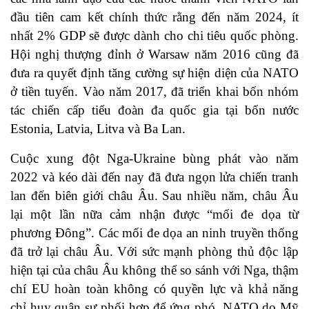
đầu tiên cam kết chính thức rằng đến năm 2024, ít
nhất 2% GDP sẽ được dành cho chi tiêu quốc phòng.
Hội nghị thượng đỉnh ở Warsaw năm 2016 cũng đã
đưa ra quyết định tăng cường sự hiện diện của NATO
ở tiền tuyến. Vào năm 2017, đã triển khai bốn nhóm
tác chiến cấp tiểu đoàn đa quốc gia tại bốn nước
Estonia, Latvia, Litva và Ba Lan.
Cuộc xung đột Nga-Ukraine bùng phát vào năm
2022 và kéo dài đến nay đã đưa ngọn lửa chiến tranh
lan đến biên giới châu Âu. Sau nhiều năm, châu Âu
lại một lần nữa cảm nhận được “mối đe dọa từ
phương Đông”. Các mối đe dọa an ninh truyền thống
đã trở lại châu Âu. Với sức mạnh phòng thủ độc lập
hiện tại của châu Âu không thể so sánh với Nga, thậm
chí EU hoàn toàn không có quyền lực và khả năng
chỉ huy quân sự phối hợp để ứng phó. NATO do Mỹ