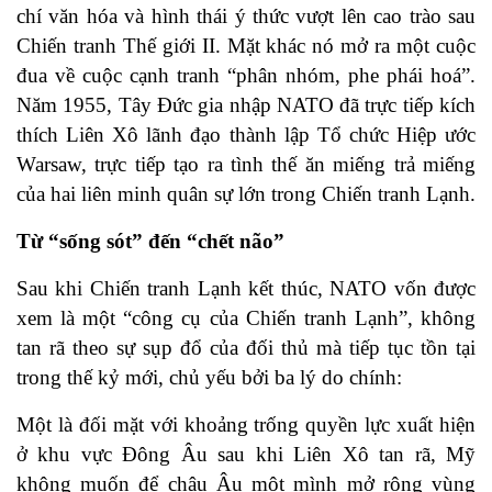
chí văn hóa và hình thái ý thức vượt lên cao trào sau
Chiến tranh Thế giới II. Mặt khác nó mở ra một cuộc
đua về cuộc cạnh tranh “phân nhóm, phe phái hoá”.
Năm 1955, Tây Đức gia nhập NATO đã trực tiếp kích
thích Liên Xô lãnh đạo thành lập Tổ chức Hiệp ước
Warsaw, trực tiếp tạo ra tình thế ăn miếng trả miếng
của hai liên minh quân sự lớn trong Chiến tranh Lạnh.
Từ “sống sót” đến “chết não”
Sau khi Chiến tranh Lạnh kết thúc, NATO vốn được
xem là một “công cụ của Chiến tranh Lạnh”, không
tan rã theo sự sụp đổ của đối thủ mà tiếp tục tồn tại
trong thế kỷ mới, chủ yếu bởi ba lý do chính:
Một là đối mặt với khoảng trống quyền lực xuất hiện
ở khu vực Đông Âu sau khi Liên Xô tan rã, Mỹ
không muốn để châu Âu một mình mở rộng vùng