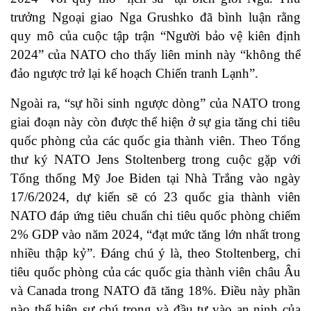
trưởng Ngoại giao Nga Grushko đã bình luận rằng
quy mô của cuộc tập trận “Người bảo vệ kiên định
2024” của NATO cho thấy liên minh này “không thể
đảo ngược trở lại kế hoạch Chiến tranh Lạnh”.
Ngoài ra, “sự hồi sinh ngược dòng” của NATO trong
giai đoạn này còn được thể hiện ở sự gia tăng chi tiêu
quốc phòng của các quốc gia thành viên. Theo Tổng
thư ký NATO Jens Stoltenberg trong cuộc gặp với
Tổng thống Mỹ Joe Biden tại Nhà Trắng vào ngày
17/6/2024, dự kiến sẽ có 23 quốc gia thành viên
NATO đáp ứng tiêu chuẩn chi tiêu quốc phòng chiếm
2% GDP vào năm 2024, “đạt mức tăng lớn nhất trong
nhiều thập kỷ”. Đáng chú ý là, theo Stoltenberg, chi
tiêu quốc phòng của các quốc gia thành viên châu Âu
và Canada trong NATO đã tăng 18%. Điều này phần
nào thể hiện sự chú trọng và đầu tư vào an ninh của