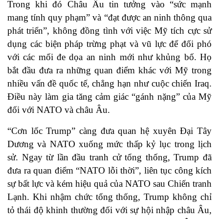
Trong khi đó Châu Âu tin tưởng vào “sức mạnh
mang tính quy phạm” và “đạt được an ninh thông qua
phát triển”, không đồng tình với việc Mỹ tích cực sử
dụng các biện pháp trừng phạt và vũ lực để đối phó
với các mối đe dọa an ninh mới như khủng bố. Họ
bắt đầu đưa ra những quan điểm khác với Mỹ trong
nhiều vấn đề quốc tế, chẳng hạn như cuộc chiến Iraq.
Điều này làm gia tăng cảm giác “gánh nặng” của Mỹ
đối với NATO và châu Âu.
“Cơn lốc Trump” càng đưa quan hệ xuyên Đại Tây
Dương và NATO xuống mức thấp kỷ lục trong lịch
sử. Ngay từ lần đầu tranh cử tổng thống, Trump đã
đưa ra quan điểm “NATO lỗi thời”, liên tục công kích
sự bất lực và kém hiệu quả của NATO sau Chiến tranh
Lạnh. Khi nhậm chức tổng thống, Trump không chỉ
tỏ thái độ khinh thường đối với sự hội nhập châu Âu,