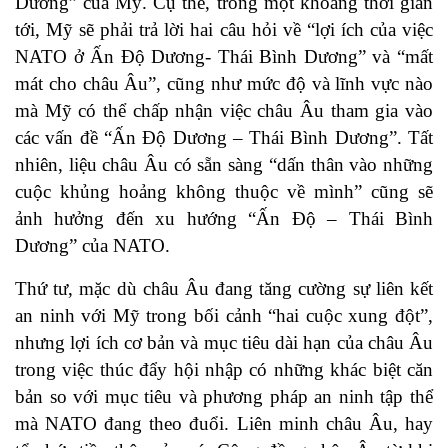
Dương” của Mỹ. Cụ thể, trong một khoảng thời gian
tới, Mỹ sẽ phải trả lời hai câu hỏi về “lợi ích của việc
NATO ở Ấn Độ Dương- Thái Bình Dương” và “mất
mát cho châu Âu”, cũng như mức độ và lĩnh vực nào
mà Mỹ có thể chấp nhận việc châu Âu tham gia vào
các vấn đề “Ấn Độ Dương – Thái Bình Dương”. Tất
nhiên, liệu châu Âu có sẵn sàng “dấn thân vào những
cuộc khủng hoảng không thuộc về mình” cũng sẽ
ảnh hưởng đến xu hướng “Ấn Độ – Thái Bình
Dương” của NATO.
Thứ tư, mặc dù châu Âu đang tăng cường sự liên kết
an ninh với Mỹ trong bối cảnh “hai cuộc xung đột”,
nhưng lợi ích cơ bản và mục tiêu dài hạn của châu Âu
trong việc thúc đẩy hội nhập có những khác biệt căn
bản so với mục tiêu và phương pháp an ninh tập thể
mà NATO đang theo đuổi. Liên minh châu Âu, hay