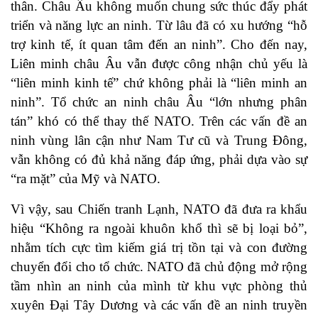
thân. Châu Âu không muốn chung sức thúc đẩy phát
triển và năng lực an ninh. Từ lâu đã có xu hướng “hỗ
trợ kinh tế, ít quan tâm đến an ninh”. Cho đến nay,
Liên minh châu Âu vẫn được công nhận chủ yếu là
“liên minh kinh tế” chứ không phải là “liên minh an
ninh”. Tổ chức an ninh châu Âu “lớn nhưng phân
tán” khó có thể thay thế NATO. Trên các vấn đề an
ninh vùng lân cận như Nam Tư cũ và Trung Đông,
vẫn không có đủ khả năng đáp ứng, phải dựa vào sự
“ra mặt” của Mỹ và NATO.
Vì vậy, sau Chiến tranh Lạnh, NATO đã đưa ra khẩu
hiệu “Không ra ngoài khuôn khổ thì sẽ bị loại bỏ”,
nhằm tích cực tìm kiếm giá trị tồn tại và con đường
chuyển đổi cho tổ chức. NATO đã chủ động mở rộng
tầm nhìn an ninh của mình từ khu vực phòng thủ
xuyên Đại Tây Dương và các vấn đề an ninh truyền