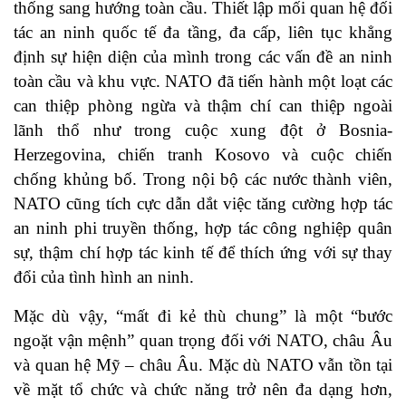
thống sang hướng toàn cầu. Thiết lập mối quan hệ đối
tác an ninh quốc tế đa tầng, đa cấp, liên tục khẳng
định sự hiện diện của mình trong các vấn đề an ninh
toàn cầu và khu vực. NATO đã tiến hành một loạt các
can thiệp phòng ngừa và thậm chí can thiệp ngoài
lãnh thổ như trong cuộc xung đột ở Bosnia-
Herzegovina, chiến tranh Kosovo và cuộc chiến
chống khủng bố. Trong nội bộ các nước thành viên,
NATO cũng tích cực dẫn dắt việc tăng cường hợp tác
an ninh phi truyền thống, hợp tác công nghiệp quân
sự, thậm chí hợp tác kinh tế để thích ứng với sự thay
đổi của tình hình an ninh.
Mặc dù vậy, “mất đi kẻ thù chung” là một “bước
ngoặt vận mệnh” quan trọng đối với NATO, châu Âu
và quan hệ Mỹ – châu Âu. Mặc dù NATO vẫn tồn tại
về mặt tổ chức và chức năng trở nên đa dạng hơn,