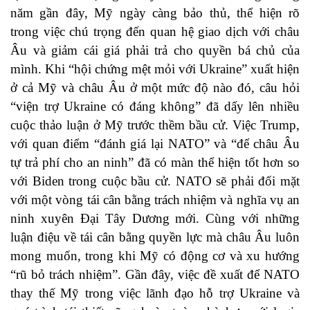
năm gần đây, Mỹ ngày càng bảo thủ, thể hiện rõ
trong việc chú trọng đến quan hệ giao dịch với châu
Âu và giảm cái giá phải trả cho quyền bá chủ của
mình. Khi “hội chứng mệt mỏi với Ukraine” xuất hiện
ở cả Mỹ và châu Âu ở một mức độ nào đó, câu hỏi
“viện trợ Ukraine có đáng không” đã dấy lên nhiều
cuộc thảo luận ở Mỹ trước thềm bầu cử. Việc Trump,
với quan điểm “đánh giá lại NATO” và “để châu Âu
tự trả phí cho an ninh” đã có màn thể hiện tốt hơn so
với Biden trong cuộc bầu cử. NATO sẽ phải đối mặt
với một vòng tái cân bằng trách nhiệm và nghĩa vụ an
ninh xuyên Đại Tây Dương mới. Cùng với những
luận điệu về tái cân bằng quyền lực mà châu Âu luôn
mong muốn, trong khi Mỹ có động cơ và xu hướng
“rũ bỏ trách nhiệm”. Gần đây, việc đề xuất để NATO
thay thế Mỹ trong việc lãnh đạo hỗ trợ Ukraine và