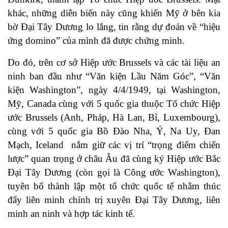
khác, những diễn biến này cũng khiến Mỹ ở bên kia
bờ Đại Tây Dương lo lắng, tin rằng dự đoán về “hiệu
ứng domino” của mình đã được chứng minh.
Do đó, trên cơ sở Hiệp ước Brussels và các tài liệu an
ninh ban đầu như “Văn kiện Lầu Năm Góc”, “Văn
kiện Washington”, ngày 4/4/1949, tại Washington,
Mỹ, Canada cùng với 5 quốc gia thuộc Tổ chức Hiệp
ước Brussels (Anh, Pháp, Hà Lan, Bỉ, Luxembourg),
cùng với 5 quốc gia Bồ Đào Nha, Ý, Na Uy, Đan
Mạch, Iceland nắm giữ các vị trí “trọng điểm chiến
lược” quan trọng ở châu Âu đã cùng ký Hiệp ước Bắc
Đại Tây Dương (còn gọi là Công ước Washington),
tuyên bố thành lập một tổ chức quốc tế nhằm thúc
đẩy liên minh chính trị xuyên Đại Tây Dương, liên
minh an ninh và hợp tác kinh tế.