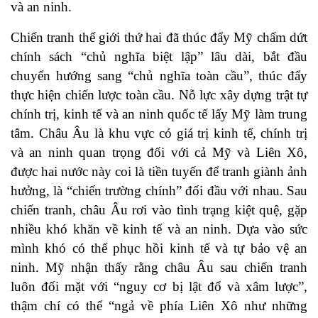
và an ninh.
Chiến tranh thế giới thứ hai đã thúc đẩy Mỹ chấm dứt
chính sách “chủ nghĩa biệt lập” lâu dài, bắt đầu
chuyển hướng sang “chủ nghĩa toàn cầu”, thúc đẩy
thực hiện chiến lược toàn cầu. Nỗ lực xây dựng trật tự
chính trị, kinh tế và an ninh quốc tế lấy Mỹ làm trung
tâm. Châu Âu là khu vực có giá trị kinh tế, chính trị
và an ninh quan trọng đối với cả Mỹ và Liên Xô,
được hai nước này coi là tiền tuyến để tranh giành ảnh
hưởng, là “chiến trường chính” đối đầu với nhau. Sau
chiến tranh, châu Âu rơi vào tình trạng kiệt quệ, gặp
nhiều khó khăn về kinh tế và an ninh. Dựa vào sức
mình khó có thể phục hồi kinh tế và tự bảo vệ an
ninh. Mỹ nhận thấy rằng châu Âu sau chiến tranh
luôn đối mặt với “nguy cơ bị lật đổ và xâm lược”,
thậm chí có thể “ngả về phía Liên Xô như những