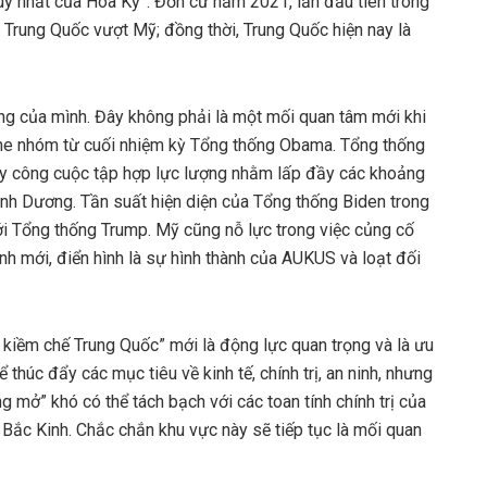
 duy nhất của Hoa Kỳ”. Đơn cử năm 2021, lần đầu tiên trong
 Trung Quốc vượt Mỹ; đồng thời, Trung Quốc hiện nay là
ng của mình. Đây không phải là một mối quan tâm mới khi
he nhóm từ cuối nhiệm kỳ Tổng thống Obama. Tổng thống
đẩy công cuộc tập hợp lực lượng nhằm lấp đầy các khoảng
nh Dương. Tần suất hiện diện của Tổng thống Biden trong
i Tổng thống Trump. Mỹ cũng nỗ lực trong việc củng cố
nh mới, điển hình là sự hình thành của AUKUS và loạt đối
 kiềm chế Trung Quốc” mới là động lực quan trọng và là ưu
 thúc đẩy các mục tiêu về kinh tế, chính trị, an ninh, nhưng
mở” khó có thể tách bạch với các toan tính chính trị của
ắc Kinh. Chắc chắn khu vực này sẽ tiếp tục là mối quan