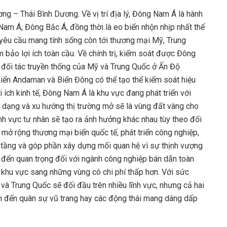
g – Thái Bình Dương. Về vị trí địa lý, Đông Nam Á là hành
Nam Á, Đông Bắc Á, đồng thời là eo biển nhộn nhịp nhất thế
 yêu cầu mang tính sống còn tới thương mại Mỹ, Trung
bảo lợi ích toàn cầu. Về chính trị, kiểm soát được Đông
 đối tác truyền thống của Mỹ và Trung Quốc ở Ấn Độ
ển Andaman và Biển Đông có thể tạo thể kiểm soát hiệu
i ích kinh tế, Đông Nam Á là khu vực đang phát triển với
đa dạng và xu hướng thị trường mở sẽ là vùng đất vàng cho
h vực tư nhân sẽ tạo ra ảnh hưởng khác nhau tùy theo đối
mở rộng thương mại biển quốc tế, phát triển công nghiệp,
ạ tầng và góp phần xây dựng mối quan hệ vì sự thịnh vượng
 đến quan trọng đối với ngành công nghiệp bán dẫn toàn
khu vực sang những vùng có chi phí thấp hơn. Với sức
à Trung Quốc sẽ đối đầu trên nhiều lĩnh vực, nhưng cả hai
an đến quân sự vũ trang hay các động thái mang dáng dấp