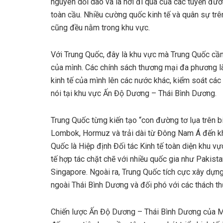
nguyên dồi dào và là nơi đi qua của các tuyến đư
toàn cầu. Nhiều cường quốc kinh tế và quân sự trê
cũng đều nằm trong khu vực.
Với Trung Quốc, đây là khu vực mà Trung Quốc cần
của mình. Các chính sách thương mại đa phương 
kinh tế của mình lên các nước khác, kiểm soát cá
nói tại khu vực Ấn Độ Dương – Thái Bình Dương.
Trung Quốc từng kiến tạo “con đường tơ lụa trên 
Lombok, Hormuz và trải dài từ Đông Nam Á đến kh
Quốc là Hiệp định Đối tác Kinh tế toàn diện khu v
tế hợp tác chặt chẽ với nhiều quốc gia như Pakist
Singapore. Ngoài ra, Trung Quốc tích cực xây dựng
ngoài Thái Bình Dương và đối phó với các thách th
Chiến lược Ấn Độ Dương – Thái Bình Dương của 