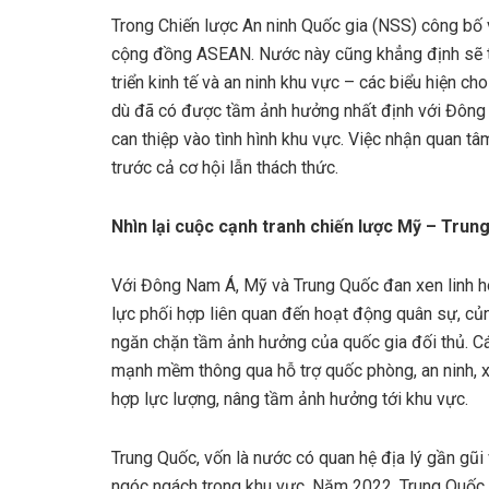
Trong Chiến lược An ninh Quốc gia (NSS) công bố v
cộng đồng ASEAN. Nước này cũng khẳng định sẽ t
triển kinh tế và an ninh khu vực – các biểu hiện c
dù đã có được tầm ảnh hưởng nhất định với Đông
can thiệp vào tình hình khu vực. Việc nhận quan 
trước cả cơ hội lẫn thách thức.
Nhìn lại cuộc cạnh tranh chiến lược Mỹ – Tru
Với Đông Nam Á, Mỹ và Trung Quốc đan xen linh h
lực phối hợp liên quan đến hoạt động quân sự, củ
ngăn chặn tầm ảnh hưởng của quốc gia đối thủ. C
mạnh mềm thông qua hỗ trợ quốc phòng, an ninh, xâ
hợp lực lượng, nâng tầm ảnh hưởng tới khu vực.
Trung Quốc, vốn là nước có quan hệ địa lý gần gũi
ngóc ngách trong khu vực. Năm 2022, Trung Quốc 