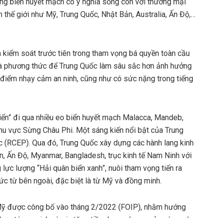
ờng biển huyết mạch có ý nghĩa sống còn với thương mại
n thế giới như Mỹ, Trung Quốc, Nhật Bản, Australia, Ấn Độ,…
 kiểm soát trước tiên trong tham vọng bá quyền toàn cầu
là phương thức để Trung Quốc làm sâu sắc hơn ảnh hưởng
c điểm nhạy cảm an ninh, cũng như có sức nặng trong tiếng
biển” đi qua nhiều eo biển huyết mạch Malacca, Mandeb,
u vực Sừng Châu Phi. Một sáng kiến nổi bật của Trung
ực (RCEP). Qua đó, Trung Quốc xây dựng các hành lang kinh
an, Ấn Độ, Myanmar, Bangladesh, trục kinh tế Nam Ninh với
 lực lượng “Hải quân biển xanh”, nuôi tham vọng tiến ra
ức từ bên ngoài, đặc biệt là từ Mỹ và đồng minh.
Mỹ được công bố vào tháng 2/2022 (FOIP), nhằm hướng