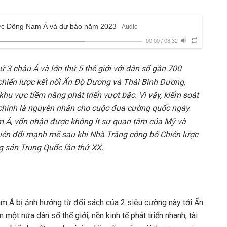
 vực Đông Nam Á và dự báo năm 2023
- Audio
00:00
/
08:32
 3 châu Á và lớn thứ 5 thế giới với dân số gần 700
 chiến lược kết nối Ấn Độ Dương và Thái Bình Dương,
hu vực tiềm năng phát triển vượt bậc. Vì vậy, kiểm soát
y chính là nguyên nhân cho cuộc đua cường quốc ngày
 Á, vốn nhận được không ít sự quan tâm của Mỹ và
iến đổi mạnh mẽ sau khi Nhà Trắng công bố Chiến lược
g sản Trung Quốc lần thứ XX.
 Á bị ảnh hưởng từ đối sách của 2 siêu cường này tới Ấn
ột nửa dân số thế giới, nền kinh tế phát triển nhanh, tài