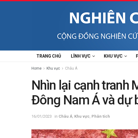
TRANG CHỦ
LĨNH VỰC
KHU VỰC
Home
Khu vực
Châu Á
Nhìn lại cạnh tranh 
Đông Nam Á và dự 
16/01/2023
in
Châu Á
,
Khu vực
,
Phân tích