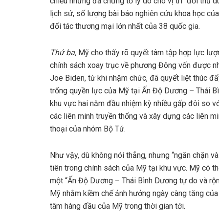
chiều nhưng đã chứng tỏ lý do cho vị trí “đối thủ
lịch sử, số lượng bài báo nghiên cứu khoa học của
đối tác thương mại lớn nhất của 38 quốc gia.
Thứ ba,
Mỹ cho thấy rõ quyết tâm tập hợp lực lượ
chính sách xoay trục về phương Đông vốn được n
Joe Biden, từ khi nhậm chức, đã quyết liệt thúc 
trống quyền lực của Mỹ tại Ấn Độ Dương – Thái Bì
khu vực hai năm đầu nhiệm kỳ nhiều gấp đôi so vớ
các liên minh truyền thống và xây dựng các liên mi
thoại của nhóm Bộ Tứ.
Như vậy, dù không nói thẳng, nhưng “ngăn chặn và
tiên trong chính sách của Mỹ tại khu vực. Mỹ có thể
một “Ấn Độ Dương – Thái Bình Dương tự do và rộng 
Mỹ nhằm kiềm chế ảnh hưởng ngày càng tăng của B
tâm hàng đầu của Mỹ trong thời gian tới.