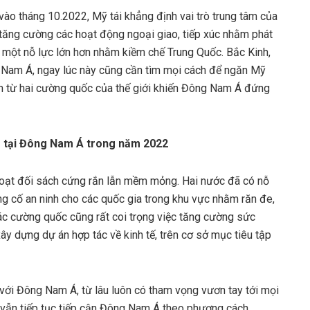
ào tháng 10.2022, Mỹ tái khẳng định vai trò trung tâm của
ăng cường các hoạt động ngoại giao, tiếp xúc nhằm phát
ho một nỗ lực lớn hơn nhằm kiềm chế Trung Quốc. Bắc Kinh,
 Nam Á, ngay lúc này cũng cần tìm mọi cách để ngăn Mỹ
tâm từ hai cường quốc của thế giới khiến Đông Nam Á đứng
ng tại Đông Nam Á trong năm 2022
oạt đối sách cứng rắn lẫn mềm mỏng. Hai nước đã có nỗ
ng cố an ninh cho các quốc gia trong khu vực nhằm răn đe,
ác cường quốc cũng rất coi trọng việc tăng cường sức
y dựng dự án hợp tác về kinh tế, trên cơ sở mục tiêu tập
 với Đông Nam Á, từ lâu luôn có tham vọng vươn tay tới mọi
vẫn tiếp tục tiếp cận Đông Nam Á theo phương cách