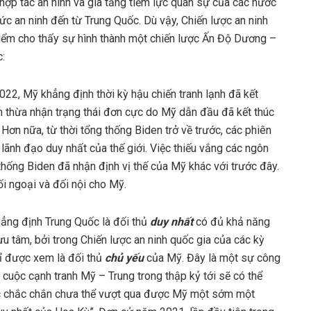
 hợp tác an ninh và gia tăng tiềm lực quân sự của các nước
ức an ninh đến từ Trung Quốc. Dù vậy, Chiến lược an ninh
iểm cho thấy sự hình thành một chiến lược Ấn Độ Dương –
:
22, Mỹ khẳng định thời kỳ hậu chiến tranh lạnh đã kết
m thừa nhận trạng thái đơn cực do Mỹ dẫn đầu đã kết thúc
 Hơn nữa, từ thời tổng thống Biden trở về trước, các phiên
ãnh đạo duy nhất của thế giới. Việc thiếu vắng các ngôn
hống Biden đã nhận định vị thế của Mỹ khác với trước đây.
ối ngoại và đối nội cho Mỹ.
ẳng định Trung Quốc là đối thủ
duy nhất
có đủ khả năng
u tâm, bởi trong Chiến lược an ninh quốc gia của các kỳ
ỉ được xem là đối thủ
chủ yếu
của Mỹ. Đây là một sự công
 cuộc cạnh tranh Mỹ – Trung trong thập kỷ tới sẽ có thể
uốc chắc chắn chưa thể vượt qua được Mỹ một sớm một