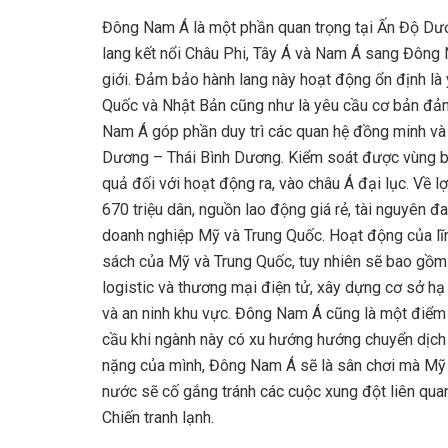
Đông Nam Á là một phần quan trọng tại Ấn Độ Dươn
lang kết nổi Châu Phi, Tây Á và Nam Á sang Đông 
giới. Đảm bảo hành lang này hoạt động ổn định là
Quốc và Nhật Bản cũng như là yêu cầu cơ bản đảm 
Nam Á góp phần duy trì các quan hệ đồng minh và
Dương – Thái Bình Dương. Kiểm soát được vùng bi
quả đối với hoạt động ra, vào châu Á đại lục. Về lợ
670 triệu dân, nguồn lao động giá rẻ, tài nguyên 
doanh nghiệp Mỹ và Trung Quốc. Hoạt động của lĩn
sách của Mỹ và Trung Quốc, tuy nhiên sẽ bao gồm 
logistic và thương mại điện tử, xây dựng cơ sở h
và an ninh khu vực. Đông Nam Á cũng là một điểm
cầu khi ngành này có xu hướng hướng chuyển dịch 
nặng của mình, Đông Nam Á sẽ là sân chơi mà Mỹ v
nước sẽ cố gắng tránh các cuộc xung đột liên qu
Chiến tranh lạnh.