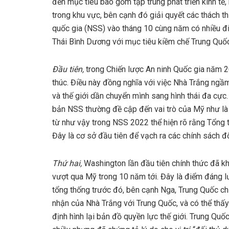
đến mục tiêu bao gồm tập trung phát triển kinh tế,
trong khu vực, bên cạnh đó giải quyết các thách th
quốc gia (NSS) vào tháng 10 cùng năm có nhiều đ
Thái Bình Dương với mục tiêu kiềm chế Trung Quốc
Đầu tiên,
trong Chiến lược An ninh Quốc gia năm 20
thúc. Điều này đồng nghĩa với việc Nhà Trắng ngầ
và thế giới dần chuyển mình sang hình thái đa cực.
bản NSS thường đề cập đến vai trò của Mỹ như là l
từ như vậy trong NSS 2022 thể hiện rõ rằng Tổng t
Đây là cơ sở đầu tiên để vạch ra các chính sách đ
Thứ hai,
Washington lần đầu tiên chính thức đã kh
vượt qua Mỹ trong 10 năm tới. Đây là điểm đáng lư
tổng thống trước đó, bên cạnh Nga, Trung Quốc ch
nhận của Nhà Trắng với Trung Quốc, và có thể thấy
định hình lại bản đồ quyền lực thế giới. Trung Q