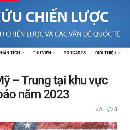
PHÂN TÍCH
THƯ VIỆN
PODCASTS
GIỚI THIỆU
Mỹ – Trung tại khu vực
báo năm 2023
A
0
A