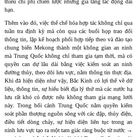
thiểu chi phí chiến lược nhưng gia tăng tác động dài
hạn.
Thêm vào đó, việc thể chế hóa hợp tác không chỉ qua
tuần tra định kỳ mà còn qua các buổi họp trao đổi
thông tin, lập kế hoạch phối hợp tiếp theo và đào tạo
chung biến Mekong thành một không gian an ninh
mà Trung Quốc không chỉ tham gia tạm thời, mà có
quyền can dự lâu dài bằng việc kiểm soát an ninh
đường thủy, theo dõi lưu vực, nắm thông tin thực địa.
Khi đã hiện diện như vậy, Bắc Kinh có lợi thế về dữ
liệu, thông tin, sự hiểu biết địa lý thứ mà các nước hạ
lưu rất khó có được nếu không tham gia mạng lưới
này. Trong bối cảnh Trung Quốc nắm quyền kiểm
soát phần thượng nguồn sông với các đập, thủy điện,
điều tiết dòng chảy, sự hiện diện liên tục trong an
ninh lưu vực tạo ra một tam giác ràng buộc từ nước →