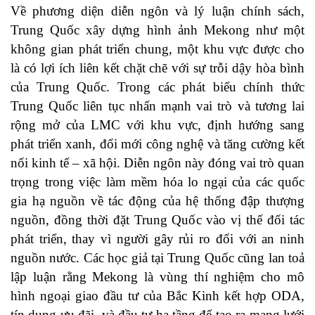
Về phương diện diễn ngôn và lý luận chính sách,
Trung Quốc xây dựng hình ảnh Mekong như một
không gian phát triển chung, một khu vực được cho
là có lợi ích liên kết chặt chẽ với sự trỗi dậy hòa bình
của Trung Quốc. Trong các phát biểu chính thức
Trung Quốc liên tục nhấn mạnh vai trò và tương lai
rộng mở của LMC với khu vực, định hướng sang
phát triển xanh, đổi mới công nghệ và tăng cường kết
nối kinh tế – xã hội. Diễn ngôn này đóng vai trò quan
trọng trong việc làm mềm hóa lo ngại của các quốc
gia hạ nguồn về tác động của hệ thống đập thượng
nguồn, đồng thời đặt Trung Quốc vào vị thế đối tác
phát triển, thay vì người gây rủi ro đối với an ninh
nguồn nước. Các học giả tại Trung Quốc cũng lan toả
lập luận rằng Mekong là vùng thí nghiệm cho mô
hình ngoại giao đầu tư của Bắc Kinh kết hợp ODA,
tín dụng ưu đãi, và đầu tư hạ tầng để tạo ra mạng lưới