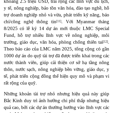
khoảng 2.5 triệu USD, trải rộng các lĩnh vực du lịch,
y tế, nông nghiệp, bảo tồn văn hóa, đào tạo nghề, hỗ
trợ doanh nghiệp nhỏ và vừa, phát triển kỹ năng, báo
chí/công nghệ thông tin
. Với Myanmar tháng
[11]
8/2025 có lễ ký 14 dự án mới thuộc LMC Special
Fund, hỗ trợ nhiều lĩnh vực về nông nghiệp, môi
trường, giáo dục, văn hóa, phòng chống thiên tai
.
[12]
Theo báo cáo của LMC năm 2025, tổng cộng có gần
1000 dự án do quỹ tài trợ đã được triển khai trong các
nước thành viên, giúp cải thiện cơ sở hạ tầng nông
thôn, nước sạch, nông nghiệp bền vững, giáo dục, y
tế, phát triển cộng đồng thể hiện quy mô và phạm vi
rất rộng của quỹ.
Những khoản tài trợ nhỏ nhưng hiệu quả này giúp
Bắc Kinh duy trì ảnh hưởng chi phí thấp nhưng hiệu
quả cao, bởi các dự án thường hướng vào lĩnh vực các