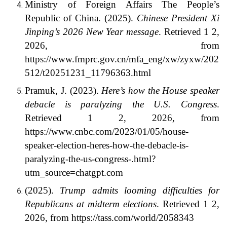
Ministry of Foreign Affairs The People’s
Republic of China. (2025).
Chinese President Xi
Jinping’s 2026 New Year message
. Retrieved 1 2,
2026, from
https://www.fmprc.gov.cn/mfa_eng/xw/zyxw/202
512/t20251231_11796363.html
Pramuk, J. (2023).
Here’s how the House speaker
debacle is paralyzing the U.S. Congress
.
Retrieved 1 2, 2026, from
https://www.cnbc.com/2023/01/05/house-
speaker-election-heres-how-the-debacle-is-
paralyzing-the-us-congress-.html?
utm_source=chatgpt.com
(2025).
Trump admits looming difficulties for
Republicans at midterm elections
. Retrieved 1 2,
2026, from https://tass.com/world/2058343