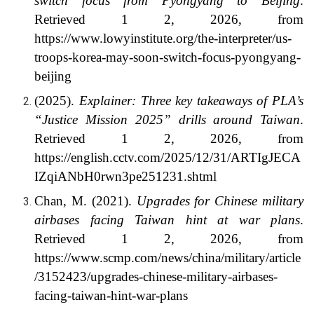
switch focus from Pyongyang to Beijing
.
Retrieved 1 2, 2026, from
https://www.lowyinstitute.org/the-interpreter/us-
troops-korea-may-soon-switch-focus-pyongyang-
beijing
(2025).
Explainer: Three key takeaways of PLA’s
“Justice Mission 2025” drills around Taiwan
.
Retrieved 1 2, 2026, from
https://english.cctv.com/2025/12/31/ARTIgJECA
IZqiANbH0rwn3pe251231.shtml
Chan, M. (2021).
Upgrades for Chinese military
airbases facing Taiwan hint at war plans
.
Retrieved 1 2, 2026, from
https://www.scmp.com/news/china/military/article
/3152423/upgrades-chinese-military-airbases-
facing-taiwan-hint-war-plans