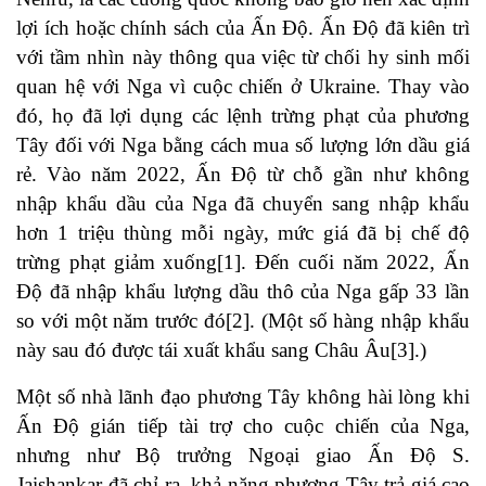
lợi ích hoặc chính sách của Ấn Độ. Ấn Độ đã kiên trì
với tầm nhìn này thông qua việc từ chối hy sinh mối
quan hệ với Nga vì cuộc chiến ở Ukraine. Thay vào
đó, họ đã lợi dụng các lệnh trừng phạt của phương
Tây đối với Nga bằng cách mua số lượng lớn dầu giá
rẻ. Vào năm 2022, Ấn Độ từ chỗ gần như không
nhập khẩu dầu của Nga đã chuyển sang nhập khẩu
hơn 1 triệu thùng mỗi ngày, mức giá đã bị chế độ
trừng phạt giảm xuống
[1]
. Đến cuối năm 2022, Ấn
Độ đã nhập khẩu lượng dầu thô của Nga gấp 33 lần
so với một năm trước đó
[2]
. (Một số hàng nhập khẩu
này sau đó được tái xuất khẩu sang Châu Âu
[3]
.)
Một số nhà lãnh đạo phương Tây không hài lòng khi
Ấn Độ gián tiếp tài trợ cho cuộc chiến của Nga,
nhưng như Bộ trưởng Ngoại giao Ấn Độ S.
Jaishankar đã chỉ ra, khả năng phương Tây trả giá cao