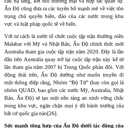
cấu hạ tầng, kết nối thương mại và hợp tác quân sự.
Ấn Độ cũng đưa ra các tuyên bố mạnh mẽ về việc tôn
trọng chủ quyền biển, đảo của các nước trong khu
vực và luật pháp quốc tế về biển.
Với tư cách là nước tổ chức cuộc tập trận thường niên
Malabar với Mỹ và Nhật Bản, Ấn Độ chính thức mời
Australia tham gia cuộc tập trận năm 2020. Đây là lần
đầu tiên Australia quay trở lại cuộc tập trận này kể từ
lần tham gia năm 2007 bị Trung Quốc phản đối. Với
động thái trên, Ấn Độ dường như muốn truyền đi
một thông điệp rằng, Nhóm “Bộ Tứ” (hay còn gọi là
nhóm QUAD, bao gồm các nước Mỹ, Australia, Nhật
Bản, Ấn Độ) sẽ tạo một nền tảng an ninh vững chắc
trong khu vực, ngăn chặn mọi ý đồ bành trướng của
bất cứ quốc gia nào
[26]
.
Sức mạnh tổng hợp của Ấn Độ dưới tác động của