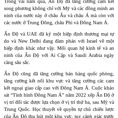
Trong vài năm qua, Ấn Độ đã tăng cường cam kết
song phương không chỉ với Mỹ và các đồng minh an
ninh của nước này ở châu Âu và châu Á mà còn với
các nước ở Trung Đông, châu Phi và Đông Nam Á.
Ấn Độ và UAE đã ký một hiệp định thương mại tự
do và New Delhi đang đàm phán với Israel về một
hiệp định khác như vậy. Mối quan hệ kinh tế và an
ninh của Ấn Độ với Ai Cập và Saudi Arabia ngày
càng sâu sắc.
Ấn Độ cũng đã tăng cường bán hàng quốc phòng,
tăng cường kết nối khu vực và tăng cường các cam
kết ngoại giao cấp cao với Đông Nam Á. Cuộc khảo
sát “Tình hình Đông Nam Á” năm 2022 xếp Ấn Độ ở
vị trí đối tác được lựa chọn ở vị trí thứ ba, sau Mỹ và
Trung Quốc. Học thuyết về quyền tự chủ chiến lược
của Ấn Độ thu hút một khu vực, tuy cảnh giác trước