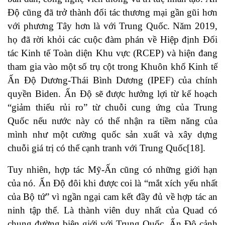
Độ cũng đã trở thành đối tác thương mại gần gũi hơn
với phương Tây hơn là với Trung Quốc. Năm 2019,
họ đã rời khỏi các cuộc đàm phán về Hiệp định Đối
tác Kinh tế Toàn diện Khu vực (RCEP) và hiện đang
tham gia vào một số trụ cột trong Khuôn khổ Kinh tế
Ấn Độ Dương-Thái Bình Dương (IPEF) của chính
quyền Biden. Ấn Độ sẽ được hưởng lợi từ kế hoạch
“giảm thiểu rủi ro” từ chuỗi cung ứng của Trung
Quốc nếu nước này có thể nhận ra tiềm năng của
mình như một cường quốc sản xuất và xây dựng
chuỗi giá trị có thể cạnh tranh với Trung Quốc
[18]
.
Tuy nhiên, hợp tác Mỹ-Ấn cũng có những giới hạn
của nó. Ấn Độ đôi khi được coi là “mắt xích yếu nhất
của Bộ tứ” vì ngần ngại cam kết đầy đủ về hợp tác an
ninh tập thể. Là thành viên duy nhất của Quad có
chung đường biên giới với Trung Quốc, Ấn Độ cảnh