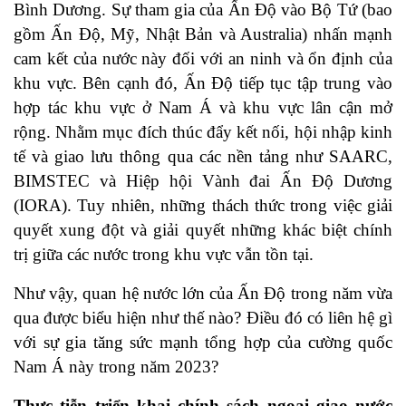
Bình Dương. Sự tham gia của Ấn Độ vào Bộ Tứ (bao
gồm Ấn Độ, Mỹ, Nhật Bản và Australia) nhấn mạnh
cam kết của nước này đối với an ninh và ổn định của
khu vực. Bên cạnh đó, Ấn Độ tiếp tục tập trung vào
hợp tác khu vực ở Nam Á và khu vực lân cận mở
rộng. Nhằm mục đích thúc đẩy kết nối, hội nhập kinh
tế và giao lưu thông qua các nền tảng như SAARC,
BIMSTEC và Hiệp hội Vành đai Ấn Độ Dương
(IORA). Tuy nhiên, những thách thức trong việc giải
quyết xung đột và giải quyết những khác biệt chính
trị giữa các nước trong khu vực vẫn tồn tại.
Như vậy, quan hệ nước lớn của Ấn Độ trong năm vừa
qua được biểu hiện như thế nào? Điều đó có liên hệ gì
với sự gia tăng sức mạnh tổng hợp của cường quốc
Nam Á này trong năm 2023?
Thực tiễn triển khai chính sách ngoại giao nước