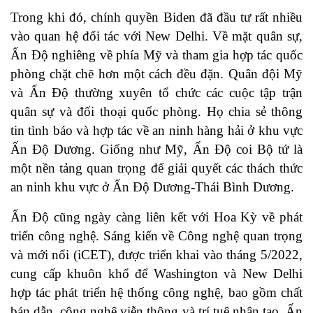
Trong khi đó, chính quyền Biden đã đầu tư rất nhiều
vào quan hệ đối tác với New Delhi. Về mặt quân sự,
Ấn Độ nghiêng về phía Mỹ và tham gia hợp tác quốc
phòng chặt chẽ hơn một cách đều đặn. Quân đội Mỹ
và Ấn Độ thường xuyên tổ chức các cuộc tập trận
quân sự và đối thoại quốc phòng. Họ chia sẻ thông
tin tình báo và hợp tác về an ninh hàng hải ở khu vực
Ấn Độ Dương. Giống như Mỹ, Ấn Độ coi Bộ tứ là
một nền tảng quan trọng để giải quyết các thách thức
an ninh khu vực ở Ấn Độ Dương-Thái Bình Dương.
Ấn Độ cũng ngày càng liên kết với Hoa Kỳ về phát
triển công nghệ. Sáng kiến ​​về Công nghệ quan trọng
và mới nổi (iCET), được triển khai vào tháng 5/2022,
cung cấp khuôn khổ để Washington và New Delhi
hợp tác phát triển hệ thống công nghệ, bao gồm chất
bán dẫn, công nghệ viễn thông và trí tuệ nhân tạo. Ấn