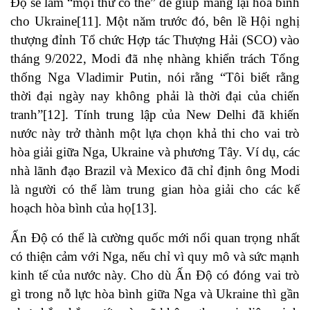
Độ sẽ làm “mọi thứ có thể” để giúp mang lại hòa bình
cho Ukraine
[11]
. Một năm trước đó, bên lề Hội nghị
thượng đỉnh Tổ chức Hợp tác Thượng Hải (SCO) vào
tháng 9/2022, Modi đã nhẹ nhàng khiển trách Tổng
thống Nga Vladimir Putin, nói rằng “Tôi biết rằng
thời đại ngày nay không phải là thời đại của chiến
tranh”
[12]
. Tính trung lập của New Delhi đã khiến
nước này trở thành một lựa chọn khả thi cho vai trò
hòa giải giữa Nga, Ukraine và phương Tây. Ví dụ, các
nhà lãnh đạo Brazil và Mexico đã chỉ định ông Modi
là người có thể làm trung gian hòa giải cho các kế
hoạch hòa bình của họ
[13]
.
Ấn Độ có thể là cường quốc mới nổi quan trọng nhất
có thiện cảm với Nga, nếu chỉ vì quy mô và sức mạnh
kinh tế của nước này. Cho dù Ấn Độ có đóng vai trò
gì trong nỗ lực hòa bình giữa Nga và Ukraine thì gần