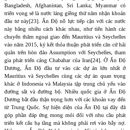
Bangladesh, Afghanistan, Sri Lanka; Myanmar có
triển vọng sẽ là nước láng giềng thứ năm nhận khoản
đầu tư này
[23]
. Ấn Độ nỗ lực tiếp cận với các nước
này bằng nhiều cách khác nhau, như tiến hành các
chuyến thăm ngoại giao đến Mauritius và Seychelles
vào năm 2015, ký kết thỏa thuận phát triển căn cứ hải
quân trên hòn đảo Assumption với Seychelles, tham
gia phát triển cảng Chabahar của Iran
[24]
. Ở Ấn Độ
Dương, Ấn Độ đầu tư vào các dự án lớn nhất ở
Mauritius và Seychelles cùng các dự án quan trọng
khác ở Indonesia và Malaysia tập trung chủ yếu vào
đường sắt và đường bộ. Nhiều quốc gia ở Ấn Độ
Dương bắt đầu thận trọng hơn với các khoản vay đến
từ Trung Quốc. Sự hiện diện của Ấn Độ tại đây đã
góp phần đáp ứng mong mỏi đối với nhu cầu phát
triển kết cấu hạ tầng mà không phải rơi vào bẫy nợ.