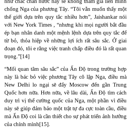
như chắc chắn nước này sẽ không tham gia liên minh
chống Nga của phương Tây. “Tôi vẫn muốn thấy một
thế giới dựa trên quy tắc nhiều hơn”, Jaishankar nói
với New York Times , “nhưng khi mọi người bắt đầu
ép bạn nhân danh một mệnh lệnh dựa trên quy tắc để
từ bỏ, thỏa hiệp về những lợi ích rất sâu sắc. Ở giai
đoạn đó, tôi e rằng việc tranh chấp điều đó là rất quan
trọng.”
[14]
“Mối quan tâm sâu sắc” của Ấn Độ trong trường hợp
này là bác bỏ việc phương Tây cô lập Nga, điều mà
New Delhi lo ngại sẽ đẩy Moscow đến gần Trung
Quốc hơn nữa. Hơn nữa, về lâu dài, Ấn Độ tìm cách
duy trì vị thế cường quốc của Nga, một phần vì điều
này sẽ giúp đảm bảo một trật tự đa cực toàn cầu, điều
mà Ấn Độ coi là cần thiết cho sự phát triển ảnh hưởng
của chính mình
[15]
.