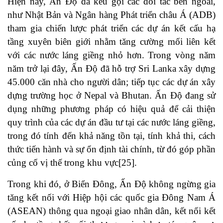
Hiện nay, Ấn Độ đã kêu gọi các đối tác bên ngoài,
như Nhật Bản và Ngân hàng Phát triển châu Á (ADB)
tham gia chiến lược phát triển các dự án kết cấu hạ
tầng xuyên biên giới nhằm tăng cường mối liên kết
với các nước láng giềng nhỏ hơn. Trong vòng năm
năm trở lại đây, Ấn Độ đã hỗ trợ Sri Lanka xây dựng
45.000 căn nhà cho người dân; tiếp tục các dự án xây
dựng trường học ở Nepal và Bhutan. Ấn Độ đang sử
dụng những phương pháp có hiệu quả để cải thiện
quy trình của các dự án đầu tư tại các nước láng giềng,
trong đó tính đến khả năng tồn tại, tính khả thi, cách
thức tiến hành và sự ổn định tài chính, từ đó góp phần
củng cố vị thế trong khu vực
[25]
.
Trong khi đó, ở Biển Đông, Ấn Độ không ngừng gia
tăng kết nối với Hiệp hội các quốc gia Đông Nam Á
(ASEAN) thông qua ngoại giao nhân dân, kết nối kết