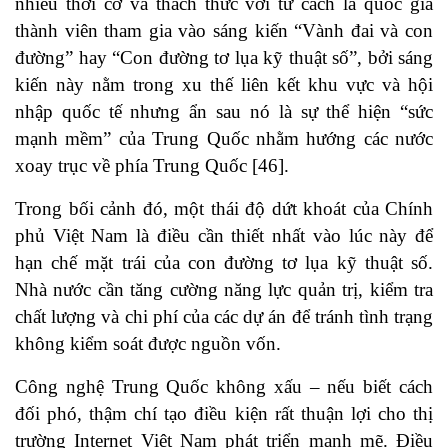
nhiều thời cơ và thách thức với tư cách là quốc gia
thành viên tham gia vào sáng kiến “Vành đai và con
đường” hay “Con đường tơ lụa kỹ thuật số”, bởi sáng
kiến này nằm trong xu thế liên kết khu vực và hội
nhập quốc tế nhưng ẩn sau nó là sự thể hiện “sức
mạnh mềm” của Trung Quốc nhằm hướng các nước
xoay trục về phía Trung Quốc
[46]
.
Trong bối cảnh đó, một thái độ dứt khoát của Chính
phủ Việt Nam là điều cần thiết nhất vào lúc này để
hạn chế mặt trái của con đường tơ lụa kỹ thuật số.
Nhà nước cần tăng cường năng lực quản trị, kiểm tra
chất lượng và chi phí của các dự án để tránh tình trạng
không kiểm soát được nguồn vốn.
Công nghệ Trung Quốc không xấu – nếu biết cách
đối phó, thậm chí tạo điều kiện rất thuận lợi cho thị
trường Internet Việt Nam phát triển mạnh mẽ. Điều