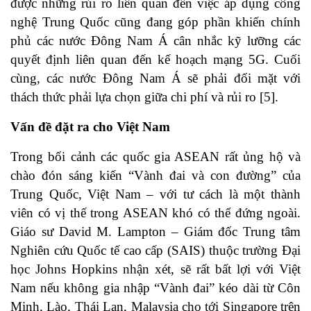
được những rủi ro liên quan đến việc áp dụng công
nghệ Trung Quốc cũng đang góp phần khiến chính
phủ các nước Đông Nam Á cân nhắc kỹ lưỡng các
quyết định liên quan đến kế hoạch mạng 5G. Cuối
cùng, các nước Đông Nam Á sẽ phải đối mặt với
thách thức phải lựa chọn giữa chi phí và rủi ro
[5]
.
Vấn đề đặt ra cho Việt Nam
Trong bối cảnh các quốc gia ASEAN rất ủng hộ và
chào đón sáng kiến “Vành đai và con đường” của
Trung Quốc, Việt Nam – với tư cách là một thành
viên có vị thế trong ASEAN khó có thể đứng ngoài.
Giáo sư David M. Lampton – Giám đốc Trung tâm
Nghiên cứu Quốc tế cao cấp (SAIS) thuộc trường Đại
học Johns Hopkins nhận xét, sẽ rất bất lợi với Việt
Nam nếu không gia nhập “Vành đai” kéo dài từ Côn
Minh, Lào, Thái Lan, Malaysia cho tới Singapore trên