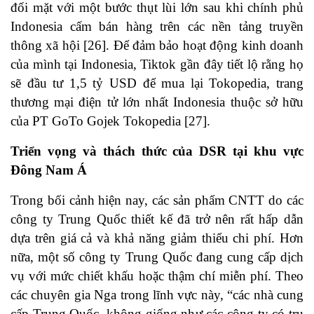
đối mặt với một bước thụt lùi lớn sau khi chính phủ
Indonesia cấm bán hàng trên các nền tảng truyền
thông xã hội
[26]
. Để đảm bảo hoạt động kinh doanh
của mình tại Indonesia, Tiktok gần đây tiết lộ rằng họ
sẽ đầu tư 1,5 tỷ USD để mua lại Tokopedia, trang
thương mại điện tử lớn nhất Indonesia thuộc sở hữu
của PT GoTo Gojek Tokopedia
[27]
.
Triển vọng và thách thức của DSR tại khu vực
Đông Nam Á
Trong bối cảnh hiện nay, các sản phẩm CNTT do các
công ty Trung Quốc thiết kế đã trở nên rất hấp dẫn
dựa trên giá cả và khả năng giảm thiểu chi phí. Hơn
nữa, một số công ty Trung Quốc đang cung cấp dịch
vụ với mức chiết khấu hoặc thậm chí miễn phí. Theo
các chuyên gia Nga trong lĩnh vực này, “các nhà cung
cấp Trung Quốc, không giống như các công ty có trụ