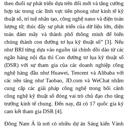
theo đuổi sự phát triển dựa trên đổi mới và tăng cường
hợp tác trong các lĩnh vực tiên phong như kinh tế kỹ
thuật số, trí tuệ nhân tạo, công nghệ nano và điện toán
lượng tử; thúc đẩy sự phát triển của dữ liệu lớn, điện
toán đám mây và thành phố thông minh để biến
chúng thành con đường tơ lụa kỹ thuật số”
[3]
. Nếu
như BRI từng dựa vào nguồn tài chính dồi dào từ các
ngân hàng nội địa thì Con đường tơ lụa kỹ thuật số
(DSR) với sự tham gia của các doanh nghiệp công
nghệ hàng đầu như Huawei, Tencent và Alibaba với
các nền tảng như Taobao, JD.com và WeChat nhằm
cung cấp các giải pháp công nghệ trong bối cảnh
công nghệ kỹ thuật số đóng vai trò chủ đạo cho tăng
trưởng kinh tế chung. Đến nay, đã có 17 quốc gia ký
cam kết tham gia DSR
[4]
.
Đông Nam Á là nơi có nhiều dự án Sáng kiến ​​Vành