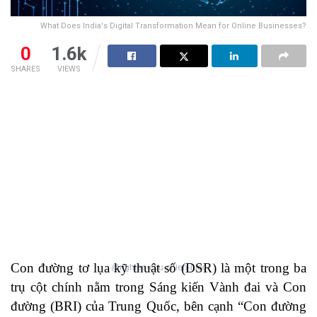
What Does India's Digital Transformation Mean for Online Businesses?
0
1.6k
SHARES
VIEWS
Con đường tơ lụa kỹ thuật số (DSR) là một trong ba
@nghien-cuu-chien-luoc
trụ cột chính nằm trong Sáng kiến Vành đai và Con
đường (BRI) của Trung Quốc, bên cạnh “Con đường