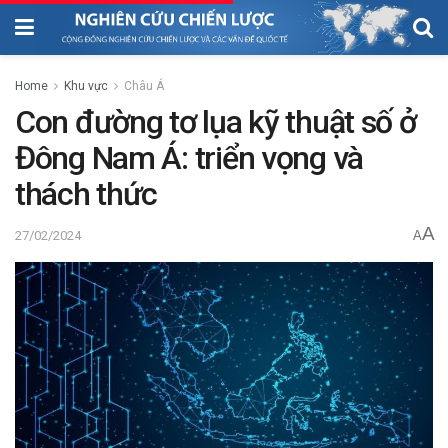
Home
Khu vực
Châu Á
Con đường tơ lụa kỹ thuật số ở
Đông Nam Á: triển vọng và
thách thức
A
27/02/2024
A