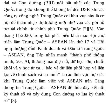
đai và Con đường (BRI) nổi bật nhất của Trung
Quốc, trong đó không thể không kể đến DSR khi các
công ty công nghệ Trung Quốc coi khu vực này là cơ
hội để thâm nhập thị trường mới nhờ vào các gói hỗ
trợ tài chính từ chính phủ Trung Quốc
[2]
[5]
. Vào
tháng 11/2020, trong bài phát biểu khai mạc Hội chợ
triển lãm Trung Quốc – ASEAN lần thứ 17 và Hội
nghị thượng đỉnh Kinh doanh và Đầu tư Trung Quốc
– ASEAN, ông Tập nhấn mạnh “thành phố thông
minh, 5G, AI, thương mại điện tử, dữ liệu lớn, chuỗi
khối và y học từ xa… bảo vệ dữ liệu phối hợp và liên
lạc về chính sách và an ninh” là các lĩnh vực hợp tác
khi Trung Quốc làm việc với ASEAN trên Cảng
thông tin Trung Quốc – ASEAN để thúc đẩy kết nối
kỹ thuật số và xây dựng Con đường tơ lụa kỹ thuật
số”
[3]
.