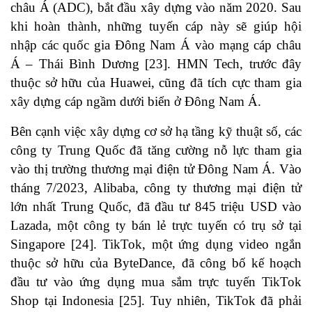
châu Á (ADC), bắt đầu xây dựng vào năm 2020. Sau
khi hoàn thành, những tuyến cáp này sẽ giúp hội
nhập các quốc gia Đông Nam Á vào mạng cáp châu
Á – Thái Bình Dương
[23]
. HMN Tech, trước đây
thuộc sở hữu của Huawei, cũng đã tích cực tham gia
xây dựng cáp ngầm dưới biển ở Đông Nam Á.
Bên cạnh việc xây dựng cơ sở hạ tầng kỹ thuật số, các
công ty Trung Quốc đã tăng cường nỗ lực tham gia
vào thị trường thương mại điện tử Đông Nam Á. Vào
tháng 7/2023, Alibaba, công ty thương mại điện tử
lớn nhất Trung Quốc, đã đầu tư 845 triệu USD vào
Lazada, một công ty bán lẻ trực tuyến có trụ sở tại
Singapore
[24]
. TikTok, một ứng dụng video ngắn
thuộc sở hữu của ByteDance, đã công bố kế hoạch
đầu tư vào ứng dụng mua sắm trực tuyến TikTok
Shop tại Indonesia
[25]
. Tuy nhiên, TikTok đã phải