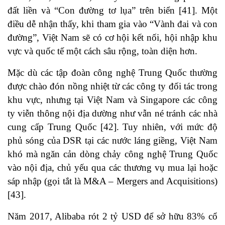
đất liền và “Con đường tơ lụa” trên biển
[41]
. Một
điều dễ nhận thấy, khi tham gia vào “Vành đai và con
đường”, Việt Nam sẽ có cơ hội kết nối, hội nhập khu
vực và quốc tế một cách sâu rộng, toàn diện hơn.
Mặc dù các tập đoàn công nghệ Trung Quốc thường
được chào đón nồng nhiệt từ các công ty đối tác trong
khu vực, nhưng tại Việt Nam và Singapore các công
ty viễn thông nội địa dường như vẫn né tránh các nhà
cung cấp Trung Quốc
[42]
. Tuy nhiên, với mức độ
phủ sóng của DSR tại các nước láng giềng, Việt Nam
khó mà ngăn cản dòng chảy công nghệ Trung Quốc
vào nội địa, chủ yếu qua các thương vụ mua lại hoặc
sáp nhập (gọi tắt là M&A – Mergers and Acquisitions)
[43]
.
Năm 2017, Alibaba rót 2 tỷ USD để sở hữu 83% cổ