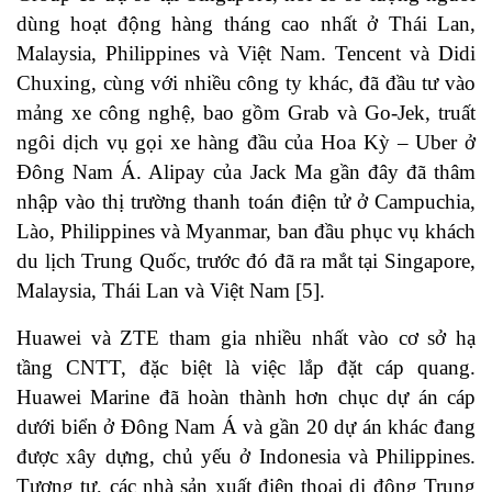
dùng hoạt động hàng tháng cao nhất ở Thái Lan,
Malaysia, Philippines và Việt Nam. Tencent và Didi
Chuxing, cùng với nhiều công ty khác, đã đầu tư vào
mảng xe công nghệ, bao gồm Grab và Go-Jek, truất
ngôi dịch vụ gọi xe hàng đầu của Hoa Kỳ – Uber ở
Đông Nam Á. Alipay của Jack Ma gần đây đã thâm
nhập vào thị trường thanh toán điện tử ở Campuchia,
Lào, Philippines và Myanmar, ban đầu phục vụ khách
du lịch Trung Quốc, trước đó đã ra mắt tại Singapore,
Malaysia, Thái Lan và Việt Nam
[5]
.
Huawei và ZTE tham gia nhiều nhất vào cơ sở hạ
tầng CNTT, đặc biệt là việc lắp đặt cáp quang.
Huawei Marine đã hoàn thành hơn chục dự án cáp
dưới biển ở Đông Nam Á và gần 20 dự án khác đang
được xây dựng, chủ yếu ở Indonesia và Philippines.
Tương tự, các nhà sản xuất điện thoại di động Trung