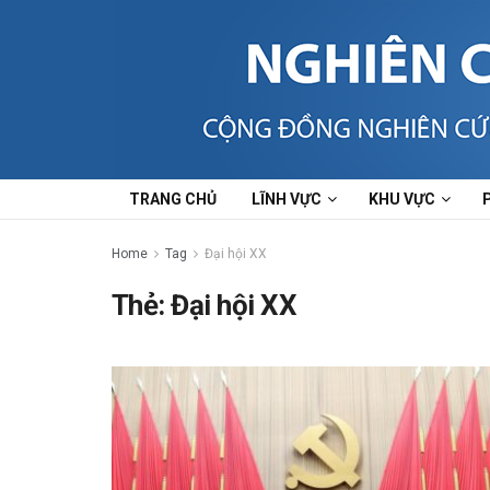
TRANG CHỦ
LĨNH VỰC
KHU VỰC
Home
Tag
Đại hội XX
Thẻ:
Đại hội XX