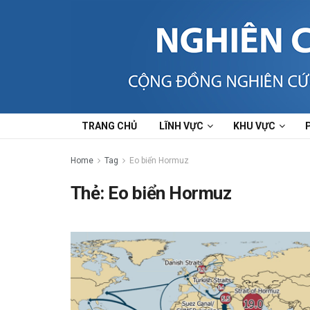
TRANG CHỦ
LĨNH VỰC
KHU VỰC
Home
Tag
Eo biển Hormuz
Thẻ:
Eo biển Hormuz